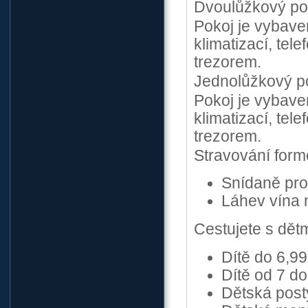
Dvoulůžkový po
Pokoj je vybave
klimatizací, te
trezorem.
Jednolůžkový p
Pokoj je vybave
klimatizací, te
trezorem.
Stravování for
Snídaně pro
Láhev vína 
Cestujete s dět
Dítě do 6,99
Dítě od 7 do
Dětská post