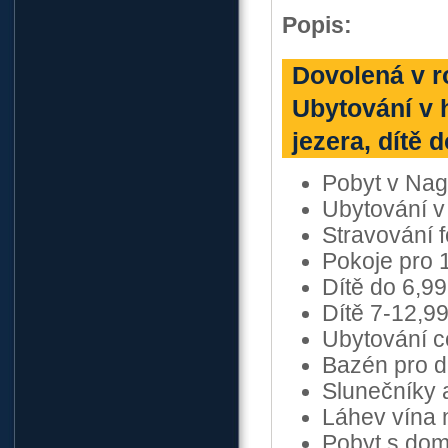
Popis:
Dovolená v r
Ubytování v 
jezera, dítě 
Pobyt v Nago
Ubytování v 
Stravování 
Pokoje pro 
Dítě do 6,99
Dítě 7-12,9
Ubytování c
Bazén pro dě
Slunečníky 
Láhev vína 
Pobyt s dom