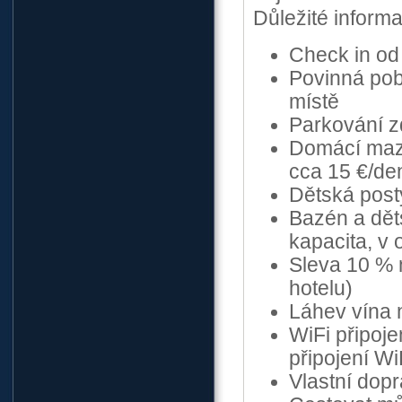
Důležité inform
Check in od
Povinná poby
místě
Parkování z
Domácí mazl
cca 15 €/den
Dětská post
Bazén a dět
kapacita, v 
Sleva 10 % n
hotelu)
Láhev vína 
WiFi připoje
připojení W
Vlastní dop