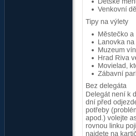
Dětské men
Venkovní dě
Tipy na výlety
Městečko a 
Lanovka na 
Muzeum vín
Hrad Riva v
Movielad, kt
Zábavní par
Bez delegáta
Delegát není k d
dní před odjezde
potřeby (problém
apod.) volejte a
rovnou linku poji
najdete na karti