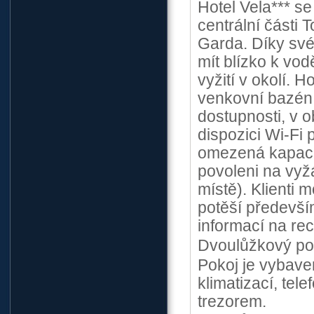
Hotel Vela*** s
centrální části 
Garda. Díky své 
mít blízko k vo
vyžití v okolí. H
venkovní bazén,
dostupnosti, v o
dispozici Wi-Fi 
omezená kapacit
povoleni na vyž
místě). Klienti 
potěší především
informací na rec
Dvoulůžkový pok
Pokoj je vybave
klimatizací, te
trezorem.