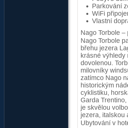
Parkování 
WiFi připoj
Vlastní dop
Nago Torbole –
Nago Torbole pa
břehu jezera La
krásné výhledy 
dovolenou. Torb
milovníky windsu
zatímco Nago na
historickým náde
cyklistiku, hors
Garda Trentino,
je skvělou volbo
jezera, italskou
Ubytování v hot