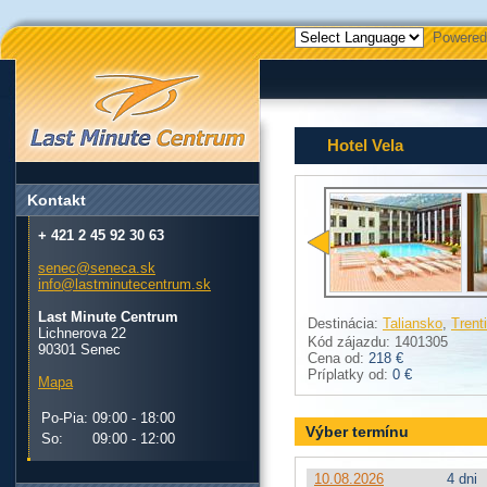
Powered
Hotel Vela
Kontakt
+ 421 2 45 92 30 63
senec@seneca.sk
info@lastminutecentrum.sk
Last Minute Centrum
Destinácia:
Taliansko
,
Trent
Lichnerova 22
Kód zájazdu: 1401305
90301 Senec
Cena od:
218 €
Príplatky od:
0 €
Mapa
Po-Pia:
09:00 - 18:00
Výber termínu
So:
09:00 - 12:00
10.08.2026
4 dni