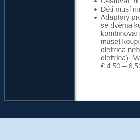
Cestovat mů
Děti musí mí
Adaptéry pr
se dvěma ko
kombinovaný
muset koupit
elettrica ne
elettrica). 
€ 4,50 – 6,5