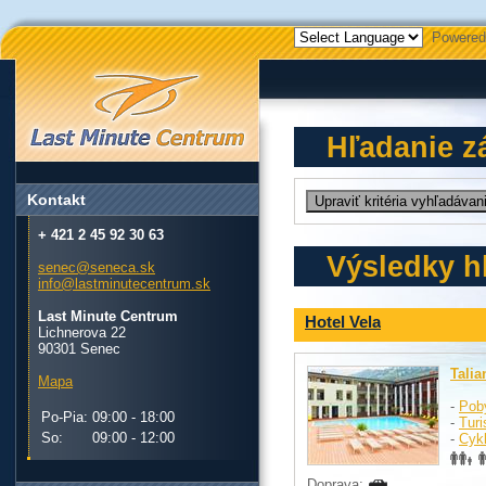
Powered
Hľadanie z
Kontakt
+ 421 2 45 92 30 63
Výsledky h
senec@seneca.sk
info@lastminutecentrum.sk
Last Minute Centrum
Hotel Vela
Lichnerova 22
90301 Senec
Talia
Mapa
-
Pob
Po-Pia:
09:00 - 18:00
-
Turi
So:
09:00 - 12:00
-
Cykl
Doprava: