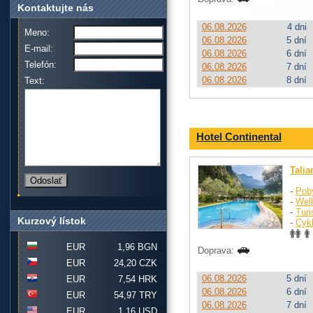
Kontaktujte nás
06.08.2026
4 dni
Meno:
06.08.2026
5 dní
E-mail:
06.08.2026
6 dní
Telefón:
06.08.2026
7 dní
06.08.2026
8 dní
Text:
Hotel Continental
Talia
-
Pob
-
Wel
-
Turi
Kurzový lístok
-
Cykl
EUR
1,96 BGN
Doprava:
EUR
24,20 CZK
06.08.2026
5 dní
EUR
7,54 HRK
06.08.2026
6 dní
EUR
54,97 TRY
06.08.2026
7 dní
EUR
1,16 USD