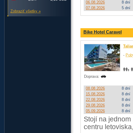
06.08.2026
8 dní
07.08.2026
5 dní
Zobraziť všetky »
Bike Hotel Caravel
Talia
-
Pob
Doprava:
08.08.2026
8 dní
15.08.2026
8 dní
22.08.2026
8 dní
29.08.2026
8 dní
05.09.2026
8 dní
Stojí na jednom 
centru letoviska