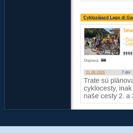
Cyklozájazd Lago di Ga
Talia
-
Poz
-
Cykl
Doprava:
31.08.2026
7 dní
Trate sú plánov
cyklocesty, ina
naše cesty 2. a 3