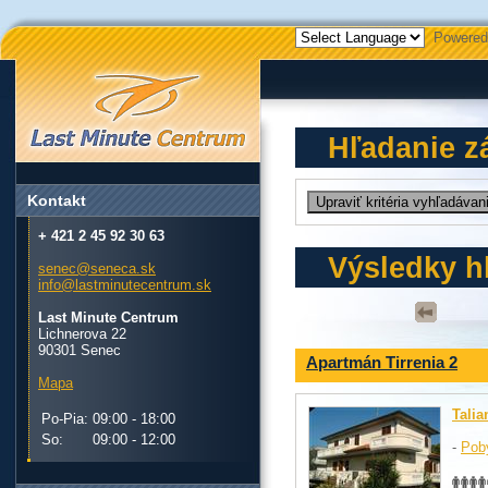
Powered
Hľadanie z
Kontakt
+ 421 2 45 92 30 63
Výsledky h
senec@seneca.sk
info@lastminutecentrum.sk
Last Minute Centrum
Lichnerova 22
90301 Senec
Apartmán Tirrenia 2
Mapa
Talia
Po-Pia:
09:00 - 18:00
So:
09:00 - 12:00
-
Pob