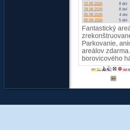
22.08.2026
8 dní
29.08.2026
8 dní
05.09.2026
4 dni
05.09.2026
5 dní
Fantastický are
zrekonštruované
Parkovanie, an
areálov zdarma.
borovicového há