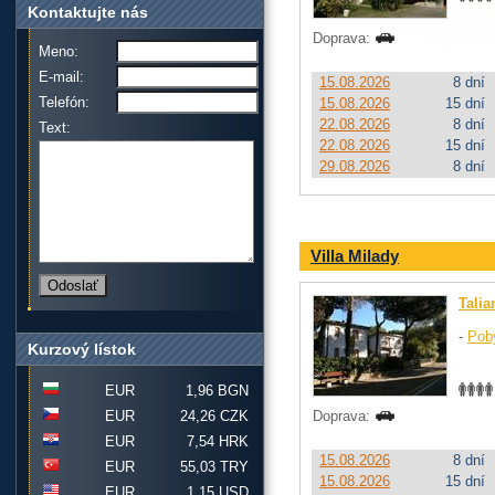
Kontaktujte nás
Doprava:
Meno:
E-mail:
15.08.2026
8 dní
Telefón:
15.08.2026
15 dní
22.08.2026
8 dní
Text:
22.08.2026
15 dní
29.08.2026
8 dní
Villa Milady
Talia
-
Pob
Kurzový lístok
EUR
1,96 BGN
EUR
24,26 CZK
Doprava:
EUR
7,54 HRK
15.08.2026
8 dní
EUR
55,03 TRY
15.08.2026
15 dní
EUR
1,15 USD