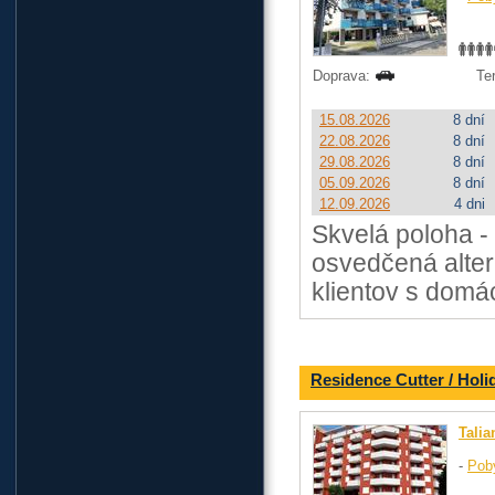
Doprava:
Te
15.08.2026
8 dní
22.08.2026
8 dní
29.08.2026
8 dní
05.09.2026
8 dní
12.09.2026
4 dni
Skvelá poloha - 
osvedčená alter
klientov s domá
Residence Cutter / Holi
Talia
-
Pob