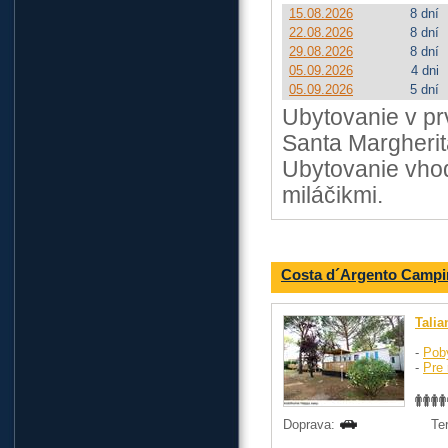
15.08.2026
8 dní
22.08.2026
8 dní
29.08.2026
8 dní
05.09.2026
4 dni
05.09.2026
5 dní
Ubytovanie v prve
Santa Margherita
Ubytovanie vhod
miláčikmi.
Costa d´Argento Campi
Talia
-
Pob
-
Pre 
Doprava:
Te