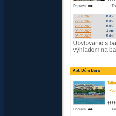
Doprava:
Te
15.08.2026
8 dní
22.08.2026
8 dní
29.08.2026
8 dní
05.09.2026
4 dni
05.09.2026
5 dní
Ubytovanie s b
výhľadom na baz
Apt. Dům Bora
Talia
-
Pob
Doprava:
Te