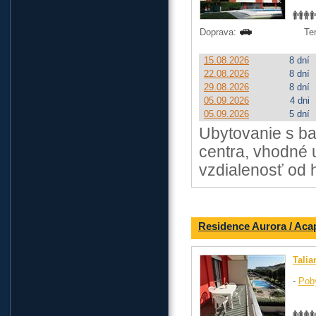
Doprava:
Te
15.08.2026
8 dní
22.08.2026
8 dní
29.08.2026
8 dní
05.09.2026
4 dni
05.09.2026
5 dní
Ubytovanie s b
centra, vhodné 
vzdialenosť od h
Residence Aurora / Aca
Talia
-
Pob