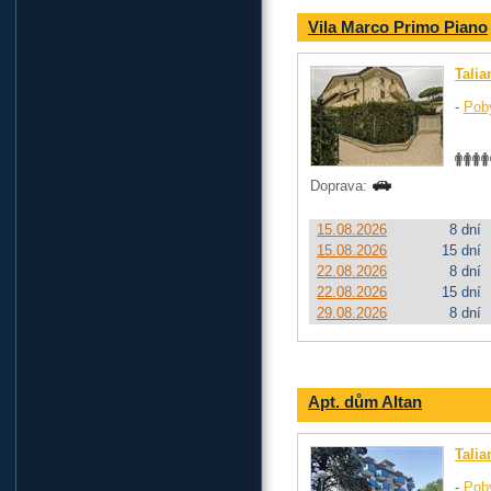
Vila Marco Primo Piano
Talia
-
Pob
Doprava:
15.08.2026
8 dní
15.08.2026
15 dní
22.08.2026
8 dní
22.08.2026
15 dní
29.08.2026
8 dní
Apt. dům Altan
Talia
-
Pob