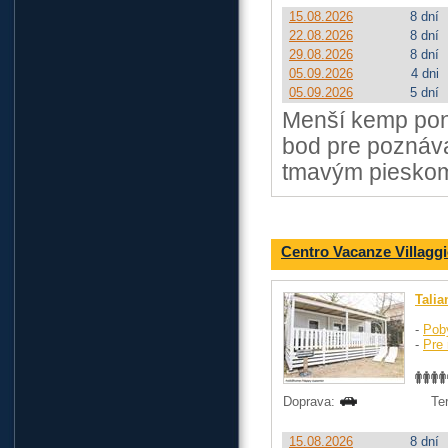
15.08.2026
8 dní
22.08.2026
8 dní
29.08.2026
8 dní
05.09.2026
4 dni
05.09.2026
5 dní
Menší kemp pon
bod pre poznáva
tmavým pieskom.
Centro Vacanze Villagg
Talia
-
Pob
-
Pre 
Doprava:
Te
15.08.2026
8 dní