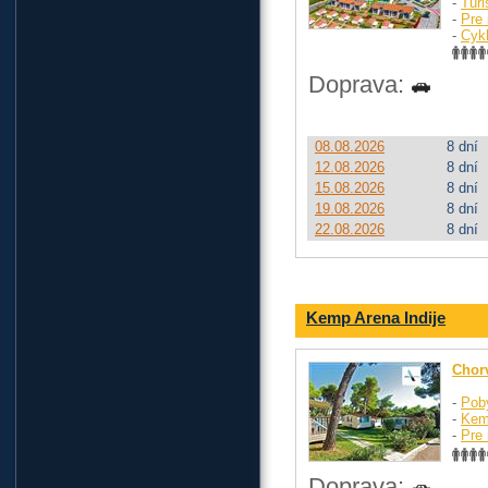
-
Turi
-
Pre 
-
Cykl
Doprava:
08.08.2026
8 dní
12.08.2026
8 dní
15.08.2026
8 dní
19.08.2026
8 dní
22.08.2026
8 dní
Kemp Arena Indije
Chor
-
Pob
-
Kem
-
Pre 
Doprava: