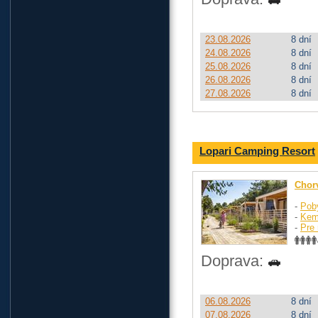
23.08.2026
8 dní
24.08.2026
8 dní
25.08.2026
8 dní
26.08.2026
8 dní
27.08.2026
8 dní
Lopari Camping Resort
Chor
-
Pob
-
Kem
-
Pre 
Doprava:
06.08.2026
8 dní
07.08.2026
8 dní