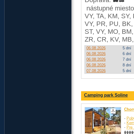
nástupné miesto
VY, TA, KM, SY, 
VY, PR, PU, BK, 
ST, VY, MO, BM, 
ZR, CR, KV, MB,
06.08.2026
5 dní
06.08.2026
6 dní
06.08.2026
7 dní
06.08.2026
8 dní
07.08.2026
5 dní
Camping park Soline
Chor
-
Pob
-
Kem
-
Pre 