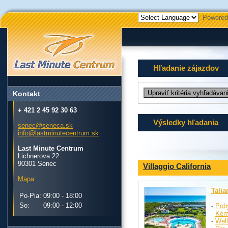
Powered
Hľadanie zájazdov
Kontakt
+ 421 2 45 92 30 63
Výsledky hľadania
senec@seneca.sk
info@lastminutecentrum.sk
Last Minute Centrum
Lichnerova 22
90301 Senec
Villaggio California
Mapa
Talia
Po-Pia:
09:00 - 18:00
So:
09:00 - 12:00
-
Pob
-
Kem
-
Wel