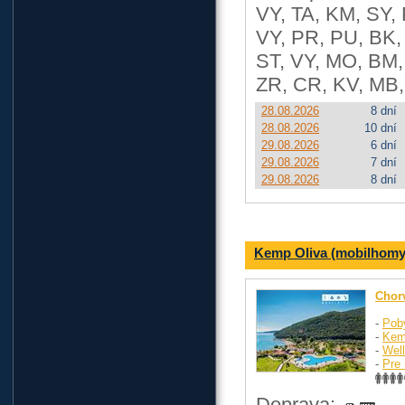
VY, TA, KM, SY, 
VY, PR, PU, BK, 
ST, VY, MO, BM, 
ZR, CR, KV, MB,
28.08.2026
8 dní
28.08.2026
10 dní
29.08.2026
6 dní
29.08.2026
7 dní
29.08.2026
8 dní
Kemp Oliva (mobilhomy 
Chor
-
Pob
-
Kem
-
Wel
-
Pre 
Doprava: