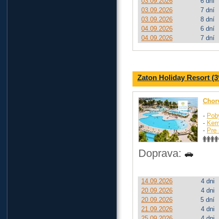
03.09.2026
6 dní
03.09.2026
7 dní
03.09.2026
8 dní
04.09.2026
6 dní
04.09.2026
7 dní
Zaton Holiday Resort (3
Chor
-
Pob
-
Kem
-
Pre 
Doprava:
14.09.2026
4 dni
20.09.2026
4 dni
20.09.2026
5 dní
21.09.2026
4 dni
25.09.2026
4 dni