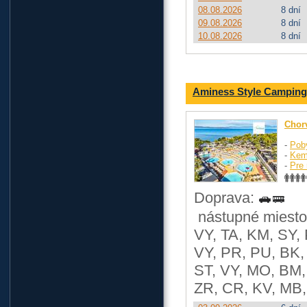
08.08.2026
8 dní
09.08.2026
8 dní
10.08.2026
8 dní
Aminess Style Camping
Chor
-
Pob
-
Kem
-
Pre 
Doprava:
nástupné miesto
VY, TA, KM, SY, 
VY, PR, PU, BK, 
ST, VY, MO, BM, 
ZR, CR, KV, MB,