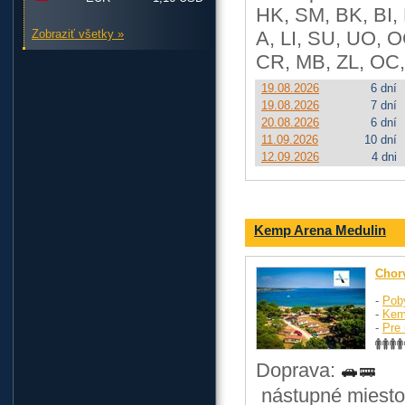
HK, SM, BK, BI,
Zobraziť všetky »
A, LI, SU, UO, O
CR, MB, ZL, OC,
19.08.2026
6 dní
19.08.2026
7 dní
20.08.2026
6 dní
11.09.2026
10 dní
12.09.2026
4 dni
Kemp Arena Medulin
Chor
-
Pob
-
Kem
-
Pre 
Doprava:
nástupné miesto