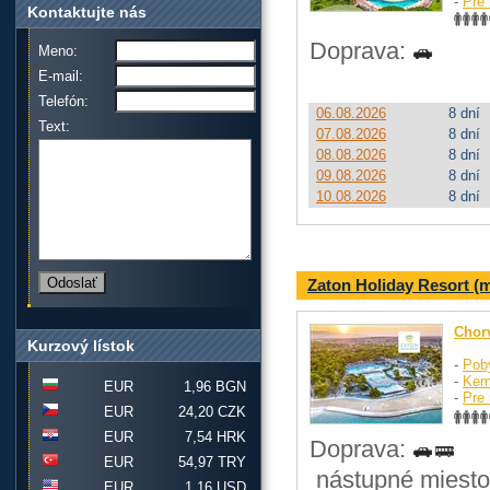
-
Pre 
Kontaktujte nás
Doprava:
Meno:
E-mail:
Telefón:
06.08.2026
8 dní
Text:
07.08.2026
8 dní
08.08.2026
8 dní
09.08.2026
8 dní
10.08.2026
8 dní
Zaton Holiday Resort (
Chor
Kurzový lístok
-
Pob
-
Kem
EUR
1,96 BGN
-
Pre 
EUR
24,20 CZK
EUR
7,54 HRK
Doprava:
EUR
54,97 TRY
nástupné miesto:
EUR
1,16 USD