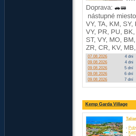
Doprava:
nástupné miesto
VY, TA, KM, SY, 
VY, PR, PU, BK, 
ST, VY, MO, BM, 
ZR, CR, KV, MB,
07.08.2026
4 dni
09.08.2026
4 dni
09.08.2026
5 dní
09.08.2026
6 dní
09.08.2026
7 dní
Kemp Garda Village
Talia
-
Pob
-
Kem