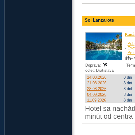
Sol Lanzarote
Kaná
-
Pob
-
Exo
-
Pre 
Doprava:
Term
odlet: Bratislava
14.08.2026
8 dní
21.08.2026
8 dní
28.08.2026
8 dní
04.09.2026
8 dní
11.09.2026
8 dní
Hotel sa nachád
minút od centra