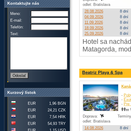
Kontaktujte nás
odlet: Bratislava
28.08.2026
8 dní
Meno:
04.09.2026
8 dní
E-mail:
11.09.2026
8 dní
Telefón:
18.09.2026
8 dní
25.09.2026
8 dní
Text:
Hotel sa nachád
Matagorda, mode
Beatriz Playa & Spa
Kaná
Kurzový lístok
-
Pob
-
Exo
EUR
1,96 BGN
-
Pre 
EUR
24,21 CZK
Doprava:
Termíny
EUR
7,54 HRK
odlet: Bratislava
EUR
54,93 TRY
14.08.2026
8 dní
EUR
1,15 USD