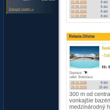
21.08.2026
8 dní
28.08.2026
8 dní
Zobraziť všetky »
04.09.2026
8 dní
11.09.2026
8 dní
Relaxia Olivina
Kaná
-
Pob
Doprava:
odlet: Bratislava
29.10.2026
8 dní
29.10.2026
15 dní
300 m od centra
vonkajšie bazén
medzinárodný ho