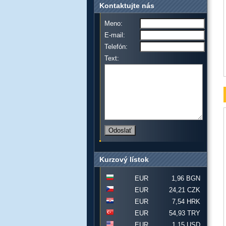
Kontaktujte nás
Meno:
E-mail:
Telefón:
Text:
Kurzový lístok
EUR
1,96 BGN
EUR
24,21 CZK
EUR
7,54 HRK
EUR
54,93 TRY
EUR
1,15 USD