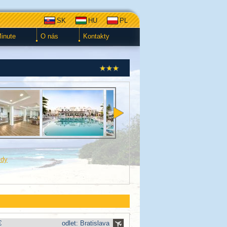
SK
HU
PL
Minute
O nás
Kontakty
zdy
€
odlet: Bratislava