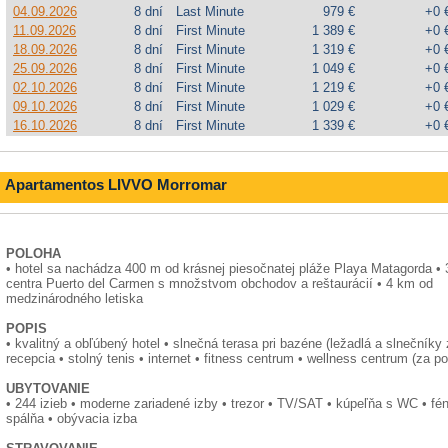
04.09.2026
8 dní
Last Minute
979 €
+0 
11.09.2026
8 dní
First Minute
1 389 €
+0 
18.09.2026
8 dní
First Minute
1 319 €
+0 
25.09.2026
8 dní
First Minute
1 049 €
+0 
02.10.2026
8 dní
First Minute
1 219 €
+0 
09.10.2026
8 dní
First Minute
1 029 €
+0 
16.10.2026
8 dní
First Minute
1 339 €
+0 
Apartamentos LIVVO Morromar
POLOHA
• hotel sa nachádza 400 m od krásnej piesočnatej pláže Playa Matagorda •
centra Puerto del Carmen s množstvom obchodov a reštaurácií • 4 km od
medzinárodného letiska
POPIS
• kvalitný a obľúbený hotel • slnečná terasa pri bazéne (ležadlá a slnečníky 
recepcia • stolný tenis • internet • fitness centrum • wellness centrum (za po
UBYTOVANIE
• 244 izieb • moderne zariadené izby • trezor • TV/SAT • kúpeľňa s WC • fén 
spálňa • obývacia izba