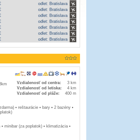
€
odlet: Bratislava
€
odlet: Bratislava
€
odlet: Bratislava
€
odlet: Bratislava
€
odlet: Bratislava
€
odlet: Bratislava
€
odlet: Bratislava
Vzdialenosť od centra:
3 km
 3km
Vzdialenosť od letiska:
4 km
Vzdialenosť od pláže:
400 m
zdarma) • reštaurácie • bary • 2 bazény •
platok)
• minibar (za poplatok) • klimatizácia •