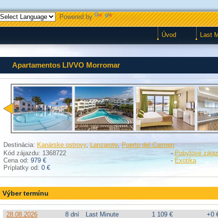
Powered by
Translate
Úvod
Last 
Apartamentos LIVVO Morromar
Destinácia:
Kanárske ostrovy
,
Lanzarote
,
Puerto del Carmen
Kód zájazdu: 1368722
-
Pobytové zája
Cena od:
979 €
-
Exotika
Príplatky od:
0 €
Výber termínu
28.08.2026
8 dní
Last Minute
1 109 €
+0 