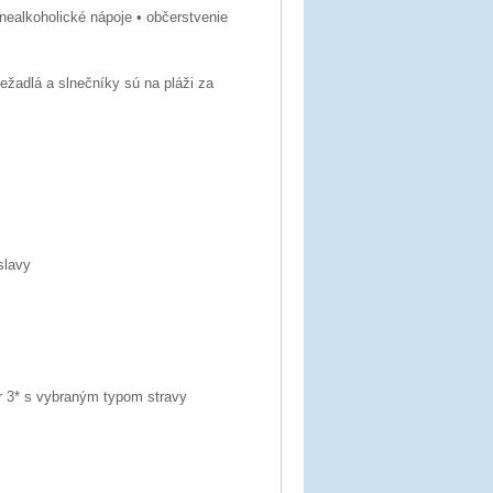
 nealkoholické nápoje • občerstvenie
ežadlá a slnečníky sú na pláži za
slavy
r 3* s vybraným typom stravy