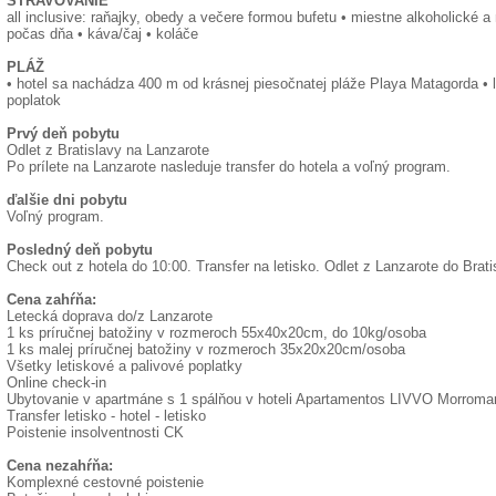
STRAVOVANIE
all inclusive: raňajky, obedy a večere formou bufetu • miestne alkoholické a
počas dňa • káva/čaj • koláče
PLÁŽ
• hotel sa nachádza 400 m od krásnej piesočnatej pláže Playa Matagorda • l
poplatok
Prvý deň pobytu
Odlet z Bratislavy na Lanzarote
Po prílete na Lanzarote nasleduje transfer do hotela a voľný program.
ďalšie dni pobytu
Voľný program.
Posledný deň pobytu
Check out z hotela do 10:00. Transfer na letisko. Odlet z Lanzarote do Brati
Cena zahŕňa:
Letecká doprava do/z Lanzarote
1 ks príručnej batožiny v rozmeroch 55x40x20cm, do 10kg/osoba
1 ks malej príručnej batožiny v rozmeroch 35x20x20cm/osoba
Všetky letiskové a palivové poplatky
Online check-in
Ubytovanie v apartmáne s 1 spálňou v hoteli Apartamentos LIVVO Morroma
Transfer letisko - hotel - letisko
Poistenie insolventnosti CK
Cena nezahŕňa:
Komplexné cestovné poistenie