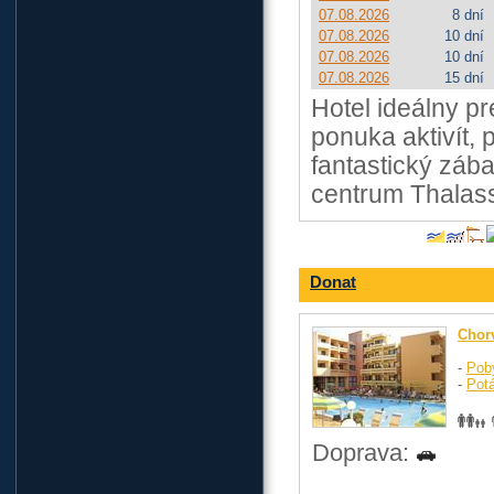
07.08.2026
8 dní
07.08.2026
10 dní
07.08.2026
10 dní
07.08.2026
15 dní
Hotel ideálny pr
ponuka aktivít,
fantastický záb
centrum Thala
Donat
Chor
-
Pob
-
Pot
Doprava: