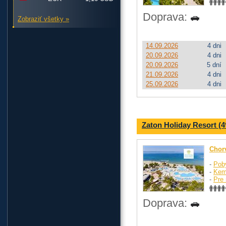
Doprava:
Zobraziť všetky »
14.09.2026
4 dni
20.09.2026
4 dni
20.09.2026
5 dní
21.09.2026
4 dni
25.09.2026
4 dni
Zaton Holiday Resort (4
Chor
-
Pob
-
Kem
-
Pre 
Doprava: