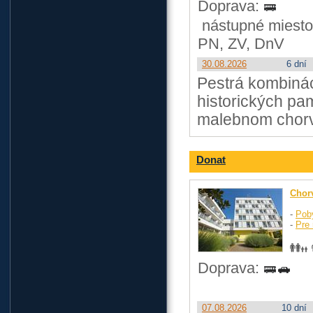
Doprava:
nástupné miesto
PN, ZV, DnV
30.08.2026
6 dní
Pestrá kombinác
historických pam
malebnom chorv
Donat
Chor
-
Pob
-
Pre 
Doprava:
07.08.2026
10 dní