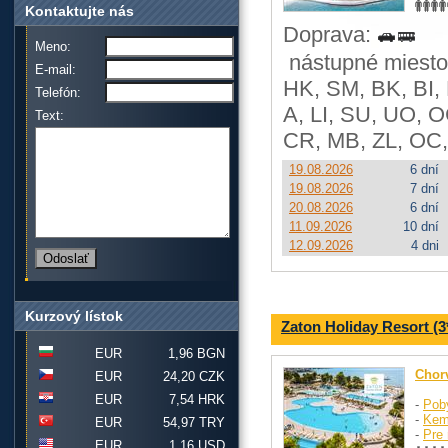
Kontaktujte nás
Doprava:
Meno:
nástupné miesto:
E-mail:
HK, SM, BK, BI,
Telefón:
A, LI, SU, UO, O
Text:
CR, MB, ZL, OC,
19.08.2026
6 dní
19.08.2026
7 dní
20.08.2026
6 dní
11.09.2026
10 dní
12.09.2026
4 dni
Kurzový lístok
Zaton Holiday Resort (3
EUR
1,96 BGN
Chor
EUR
24,20 CZK
EUR
7,54 HRK
-
Pob
-
Kem
EUR
54,97 TRY
-
Pre 
EUR
1,16 USD