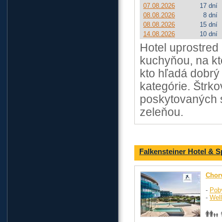
07.08.2026
17 dní
08.08.2026
8 dní
08.08.2026
15 dní
14.08.2026
10 dní
Hotel uprostred 
kuchyňou, na kt
kto hľadá dobrý
kategórie. Štrk
poskytovaných s
zeleňou.
Falkensteiner Hotel & S
Chor
-
Pob
-
Wel