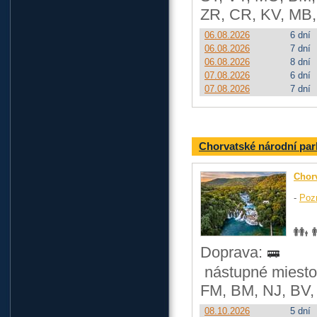
ZR, CR, KV, MB,
06.08.2026
6 dní
06.08.2026
7 dní
06.08.2026
8 dní
07.08.2026
6 dní
07.08.2026
7 dní
Chorvatské národní par
Chor
-
Poz
Doprava:
nástupné miesto:
FM, BM, NJ, BV,
08.10.2026
5 dní