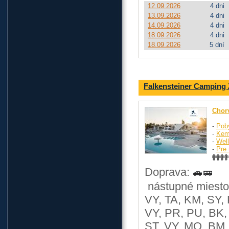
12.09.2026
4 dni
13.09.2026
4 dni
14.09.2026
4 dni
18.09.2026
4 dni
18.09.2026
5 dní
Falkensteiner Camping
Chor
-
Pob
-
Kem
-
Wel
-
Pre 
Doprava:
nástupné miesto
VY, TA, KM, SY, 
VY, PR, PU, BK, 
ST, VY, MO, BM, 