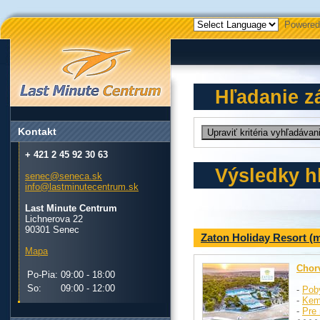
Powered
Hľadanie z
Kontakt
+ 421 2 45 92 30 63
Výsledky h
senec@seneca.sk
info@lastminutecentrum.sk
Last Minute Centrum
Lichnerova 22
90301 Senec
Zaton Holiday Resort (
Mapa
Chor
Po-Pia:
09:00 - 18:00
So:
09:00 - 12:00
-
Pob
-
Kem
-
Pre 