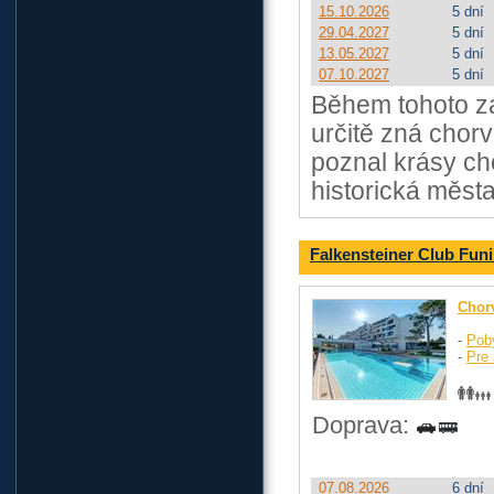
15.10.2026
5 dní
29.04.2027
5 dní
13.05.2027
5 dní
07.10.2027
5 dní
Během tohoto z
určitě zná chorv
poznal krásy ch
historická města
Falkensteiner Club Fun
Chor
-
Pob
-
Pre 
Doprava:
07.08.2026
6 dní