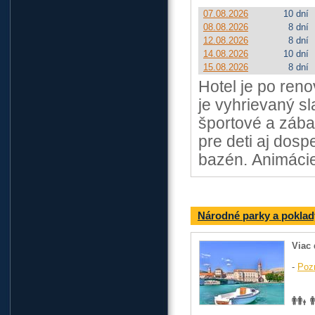
07.08.2026
10 dní
08.08.2026
8 dní
12.08.2026
8 dní
14.08.2026
10 dní
15.08.2026
8 dní
Hotel je po reno
je vyhrievaný s
športové a záb
pre deti aj dos
bazén. Animácie
Národné parky a poklad
Viac 
-
Poz