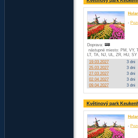
Květinový park Keuken
Hola
-
Poz
Doprava:
nástupné miesto: PM, VY, 
LT, TA, NJ, UL, ZR, HU, SY
19.03.2027
3 dni
25.03.2027
3 dni
27.03.2027
3 dni
02.04.2027
3 dni
09.04.2027
3 dni
Květinový park Keuken
Hola
-
Poz