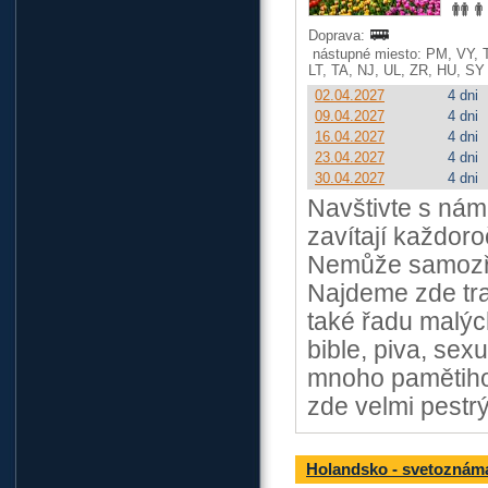
Doprava:
nástupné miesto: PM, VY, 
LT, TA, NJ, UL, ZR, HU, SY
02.04.2027
4 dni
09.04.2027
4 dni
16.04.2027
4 dni
23.04.2027
4 dni
30.04.2027
4 dni
Navštivte s nám
zavítají každoro
Nemůže samozře
Najdeme zde tra
také řadu malýc
bible, piva, se
mnoho pamětihod
zde velmi pestrý
Holandsko - svetoznám