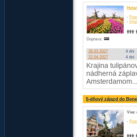
Hola
-
Poz
-
Výst
Doprava:
26.03.2027
4 dni
22.04.2027
4 dni
Krajina tulipáno
nádherná zápla
Amsterdamom...t
5-dňový zájazd do Bene
Viac 
-
Poz