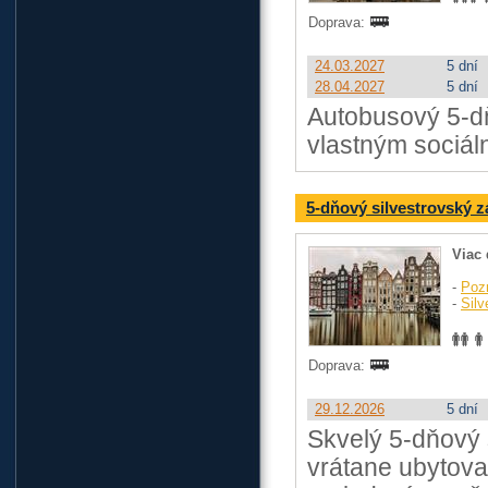
Doprava:
24.03.2027
5 dní
28.04.2027
5 dní
Autobusový 5-dň
vlastným sociál
5-dňový silvestrovský 
Viac 
-
Poz
-
Silv
Doprava:
29.12.2026
5 dní
Skvelý 5-dňový 
vrátane ubytova