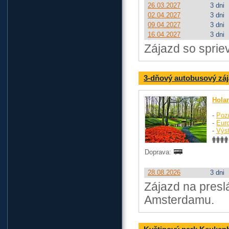
26.03.2027
3 dni
02.04.2027
3 dni
09.04.2027
3 dni
16.04.2027
3 dni
Zájazd so sprie
3-dňový autobusový záj
Hola
-
Poz
-
Eur
-
Výst
Doprava:
28.08.2026
3 dni
Zájazd na presl
Amsterdamu.