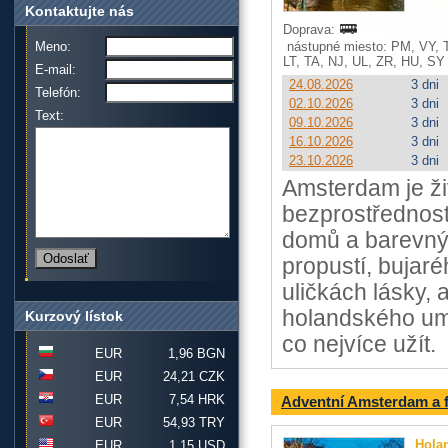
Kontaktujte nás
Doprava:
Meno:
nástupné miesto: PM, VY, 
LT, TA, NJ, UL, ZR, HU, SY
E-mail:
24.08.2026
3 dni
Telefón:
02.10.2026
3 dni
Text:
09.10.2026
3 dni
16.10.2026
3 dni
23.10.2026
3 dni
Amsterdam je ži
bezprostředností
domů a barevný
propustí, bujar
uličkách lásky,
holandského umě
Kurzový lístok
co nejvíce užít.
EUR
1,96 BGN
EUR
24,21 CZK
EUR
7,54 HRK
Adventní Amsterdam a fe
EUR
54,93 TRY
Hola
EUR
1,15 USD