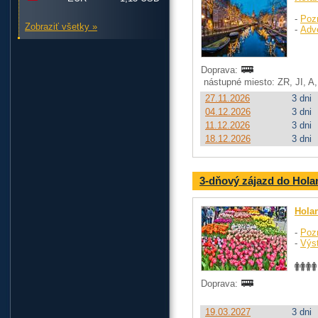
-
Poz
Zobraziť všetky »
-
Adv
Doprava:
nástupné miesto: ZR, JI, A
27.11.2026
3 dni
04.12.2026
3 dni
11.12.2026
3 dni
18.12.2026
3 dni
3-dňový zájazd do Hola
Hola
-
Poz
-
Výst
Doprava:
19.03.2027
3 dni