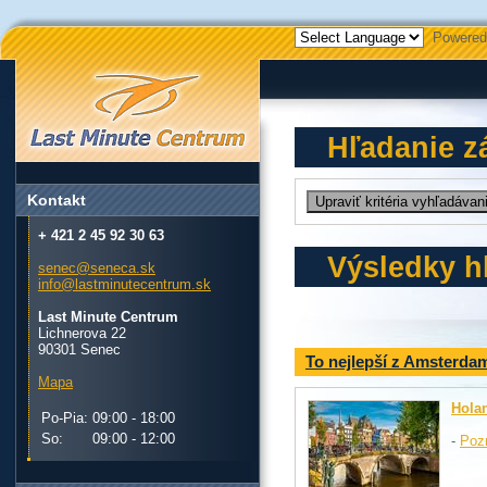
Powered
Hľadanie z
Kontakt
+ 421 2 45 92 30 63
Výsledky h
senec@seneca.sk
info@lastminutecentrum.sk
Last Minute Centrum
Lichnerova 22
90301 Senec
To nejlepší z Amsterda
Mapa
Hola
Po-Pia:
09:00 - 18:00
So:
09:00 - 12:00
-
Poz