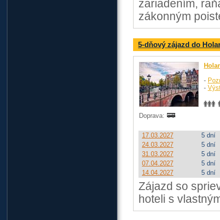
zariadením, raň
zákonným poist
5-dňový zájazd do Hola
Hola
-
Poz
-
Výst
Doprava:
17.03.2027
5 dní
24.03.2027
5 dní
31.03.2027
5 dní
07.04.2027
5 dní
14.04.2027
5 dní
Zájazd so sprie
hoteli s vlastn