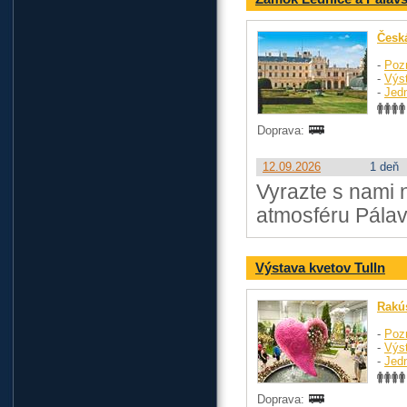
Česká
-
Poz
-
Výst
-
Jed
Doprava:
12.09.2026
1 deň
Vyrazte s nami 
atmosféru Pálav
Výstava kvetov Tulln
Rakú
-
Poz
-
Výst
-
Jed
Doprava: