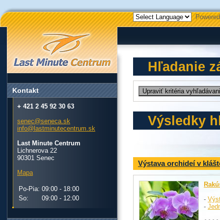
Powered
Hľadanie z
Kontakt
+ 421 2 45 92 30 63
Výsledky h
senec@seneca.sk
info@lastminutecentrum.sk
Last Minute Centrum
Lichnerova 22
90301 Senec
Výstava orchideí v kláš
Mapa
Rakú
Po-Pia:
09:00 - 18:00
So:
09:00 - 12:00
-
Výst
-
Jed