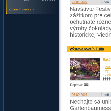
23.01.2027
1 deň
Navštívte Festi
Zobraziť všetky »
zážitkom pre cel
ochutnáte rôzn
výroby čokolády
historickej Vied
Výstava kvetín Tulln
Rakú
-
Poz
-
Výst
-
Jed
Doprava:
06.09.2026
1 deň
Nechajte sa uni
Gartenbaumesse,