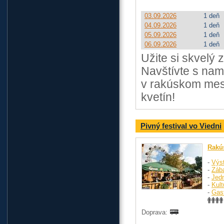
03.09.2026
1 deň
04.09.2026
1 deň
05.09.2026
1 deň
06.09.2026
1 deň
Užite si skvelý 
Navštívte s nam
v rakúskom mest
kvetín!
Pivný festival vo Viedni
Rakú
-
Výst
-
Záb
-
Jed
-
Kult
-
Gas
Doprava: