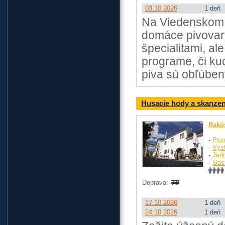
03.10.2026
1 deň
Na Viedenskom p
domáce pivovary
špecialitami, al
programe, či ku
piva sú obľúben
Husacie hody a skanze
Rakú
-
Poz
-
Výst
-
Jed
-
Gas
Doprava:
17.10.2026
1 deň
24.10.2026
1 deň