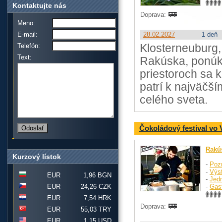
Kontaktujte nás
Doprava:
Meno:
E-mail:
28.02.2027
1 deň
Telefón:
Klosterneuburg,
Text:
Rakúska, ponúka 
priestoroch sa 
patrí k najväčší
celého sveta.
Čokoládový festival vo 
Rakú
Kurzový lístok
-
Poz
-
Výst
EUR
1,96 BGN
-
Jed
EUR
24,26 CZK
-
Gas
EUR
7,54 HRK
Doprava:
EUR
55,03 TRY
EUR
1,15 USD