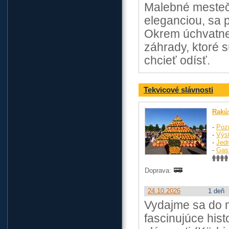
Malebné mestečk
eleganciou, sa 
Okrem úchvatnej
záhrady, ktoré 
chcieť odísť.
Tekvicové slávnosti
Rakú
-
Poz
-
Výst
-
Jed
-
Gas
Doprava:
24.10.2026
1 deň
Vydajme sa do m
fascinujúce hist