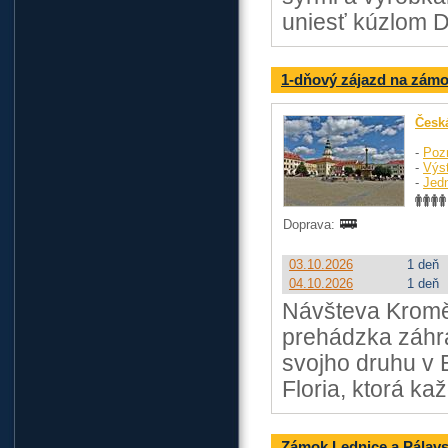
uniesť kúzlom 
1-dňový zájazd na zámok
Česká
-
Poz
-
Výst
-
Jed
Doprava:
03.10.2026
1 deň
04.10.2026
1 deň
Návšteva Kromě
prehádzka záhra
svojho druhu v 
Floria, ktorá k
Zámok Lednice a Pálavs