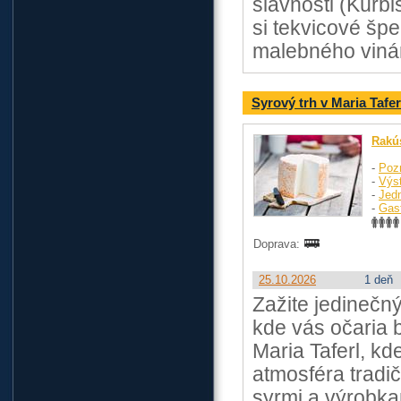
slávnosti (Kürb
si tekvicové šp
malebného viná
Syrový trh v Maria Tafer
Rakú
-
Poz
-
Výst
-
Jed
-
Gas
Doprava:
25.10.2026
1 deň
Zažite jedinečn
kde vás očaria b
Maria Taferl, kd
atmosféra tradi
syrmi a výrobka