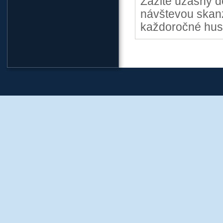
Zažite úžasný d
návštevou skan
každoročné hus