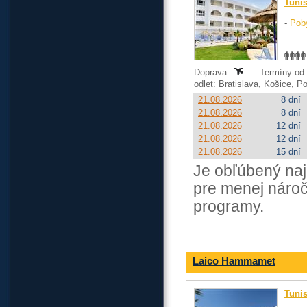
Tuni
-
Pob
Doprava:
Termíny od: 
odlet: Bratislava, Košice, 
21.08.2026
8 dní
21.08.2026
8 dní
21.08.2026
12 dní
21.08.2026
12 dní
21.08.2026
15 dní
Je obľúbený na
pre menej náro
programy.
Laico Hammamet
Tuni