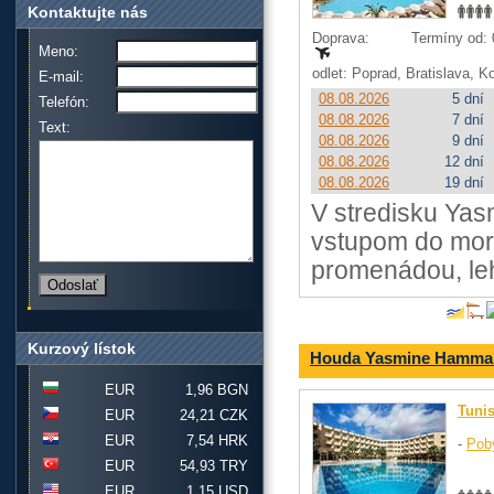
Kontaktujte nás
Doprava:
Termíny od: 0
Meno:
odlet: Poprad, Bratislava, 
E-mail:
08.08.2026
5 dní
Telefón:
08.08.2026
7 dní
Text:
08.08.2026
9 dní
08.08.2026
12 dní
08.08.2026
19 dní
V stredisku Ya
vstupom do mor
promenádou, le
Kurzový lístok
Houda Yasmine Hamma
EUR
1,96 BGN
Tuni
EUR
24,21 CZK
EUR
7,54 HRK
-
Pob
EUR
54,93 TRY
EUR
1,15 USD