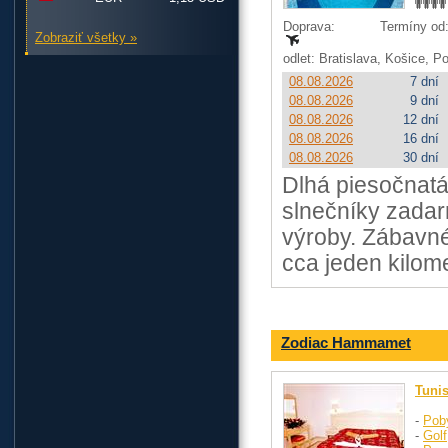
Doprava:
Termíny od: 
Zobraziť všetky »
odlet: Bratislava, Košice, 
08.08.2026
7 dní
08.08.2026
9 dní
08.08.2026
12 dní
08.08.2026
16 dní
08.08.2026
30 dní
Dlhá piesočnatá
slnečníky zadar
výroby. Zábavn
cca jeden kilome
Zodiac Hammamet
Tuni
-
Pob
-
Golf