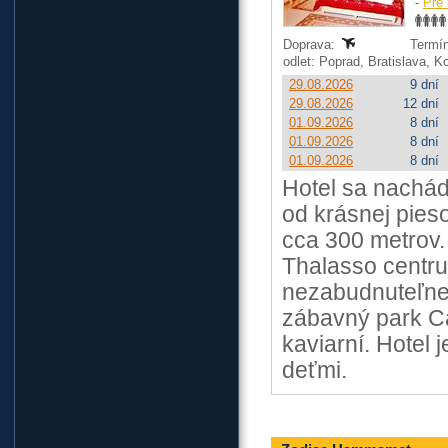
-
Pre 
Doprava:
Termín
odlet: Poprad, Bratislava, 
29.08.2026
9 dní
29.08.2026
12 dní
01.09.2026
8 dní
01.09.2026
8 dní
01.09.2026
8 dní
Hotel sa nachá
od krásnej pies
cca 300 metrov.
Thalasso centru
nezabudnuteľnej
zábavný park Ca
kaviarní. Hotel 
deťmi.