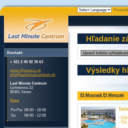
Powered
Hľadanie z
Kontakt
+ 421 2 45 92 30 63
Výsledky h
senec@seneca.sk
info@lastminutecentrum.sk
Last Minute Centrum
Lichnerova 22
90301 Senec
El Mouradi El Menzah
Mapa
Tuni
Po-Pia:
09:00 - 18:00
So:
09:00 - 12:00
-
Pob
-
Pre 