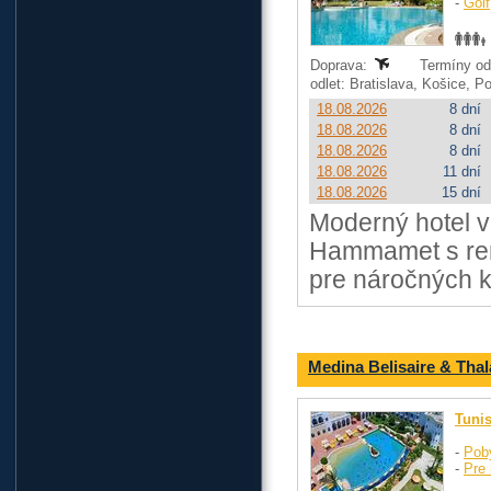
-
Golf
Doprava:
Termíny od:
odlet: Bratislava, Košice, 
18.08.2026
8 dní
18.08.2026
8 dní
18.08.2026
8 dní
18.08.2026
11 dní
18.08.2026
15 dní
Moderný hotel v
Hammamet s re
pre náročných kl
Medina Belisaire & Tha
Tuni
-
Pob
-
Pre 