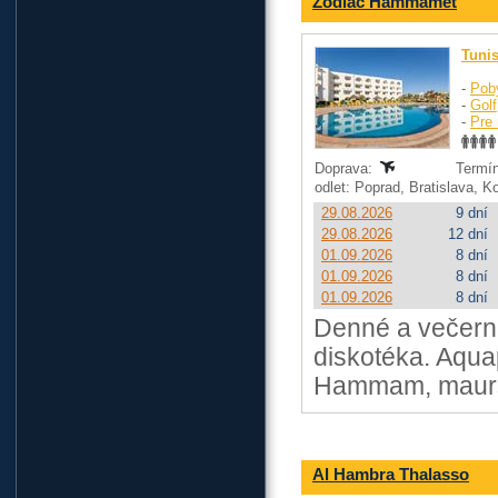
Zodiac Hammamet
Tuni
-
Pob
-
Golf
-
Pre 
Doprava:
Termín
odlet: Poprad, Bratislava, 
29.08.2026
9 dní
29.08.2026
12 dní
01.09.2026
8 dní
01.09.2026
8 dní
01.09.2026
8 dní
Denné a večern
diskotéka. Aqua
Hammam, maursk
Al Hambra Thalasso