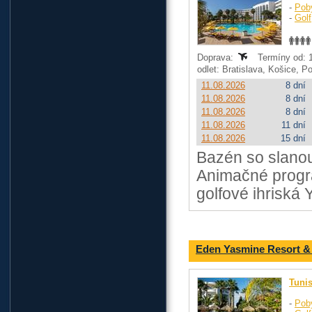
-
Pob
-
Golf
Doprava:
Termíny od: 1
odlet: Bratislava, Košice, 
11.08.2026
8 dní
11.08.2026
8 dní
11.08.2026
8 dní
11.08.2026
11 dní
11.08.2026
15 dní
Bazén so slanou
Animačné progra
golfové ihriská 
Eden Yasmine Resort &
Tuni
-
Pob