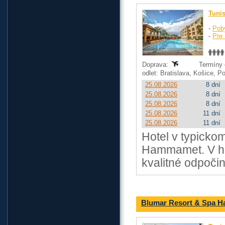
Tuni
-
Pob
-
Pre 
Doprava:
Termíny o
odlet: Bratislava, Košice, 
25.08.2026
8 dní
25.08.2026
8 dní
25.08.2026
8 dní
25.08.2026
11 dní
25.08.2026
11 dní
Hotel v typicko
Hammamet. V hot
kvalitné odpočin
Blumar Resort & Spa 