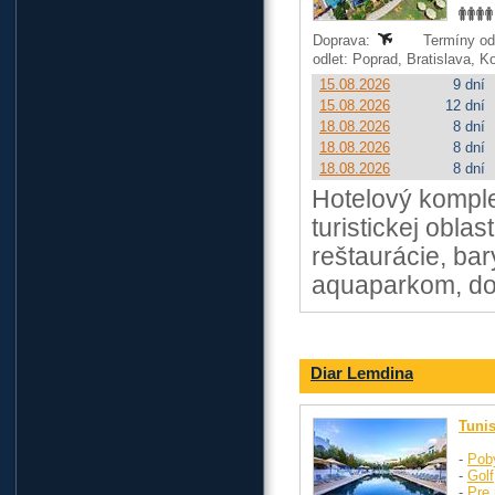
Doprava:
Termíny od:
odlet: Poprad, Bratislava, 
15.08.2026
9 dní
15.08.2026
12 dní
18.08.2026
8 dní
18.08.2026
8 dní
18.08.2026
8 dní
Hotelový komple
turistickej obl
reštaurácie, ba
aquaparkom, do 
Diar Lemdina
Tuni
-
Pob
-
Golf
-
Pre 