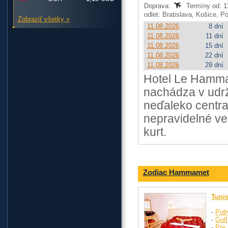
Doprava:
Termíny od: 11
odlet: Bratislava, Košice, 
Zobraziť všetky »
11.08.2026
8 dní
11.08.2026
11 dní
11.08.2026
15 dní
11.08.2026
22 dní
11.08.2026
29 dní
Hotel Le Hammam
nachádza v udrž
neďaleko centr
nepravidelné ve
kurt.
Zodiac Hammamet
Tuni
-
Pob
-
Golf
-
Pre 