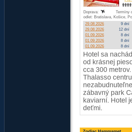
Doprava:
Termíny o
odlet: Bratislava, Košice, 
29.08.2026
9 dní
29.08.2026
12 dní
01.09.2026
8 dní
01.09.2026
8 dní
01.09.2026
8 dní
Hotel sa nachá
od krásnej pies
cca 300 metrov.
Thalasso centru
nezabudnuteľnej
zábavný park Ca
kaviarní. Hotel 
deťmi.
Zodiac Hammamet