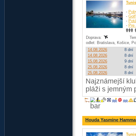
Tuni
-
Pob
-
Golf
-
Pot
-
Pre 
Doprava:
Ter
odlet: Bratislava, Košice, 
14.08.2026
8 dní
14.08.2026
8 dní
15.08.2026
9 dní
25.08.2026
8 dní
25.08.2026
8 dní
Najznámejší klu
pláži s jemným
Houda Yasmine Hamma
Tuni