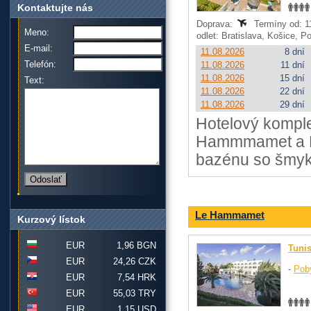
Kontaktujte nás
Doprava:
Termíny od: 11
Meno:
odlet: Bratislava, Košice, 
E-mail:
11.08.2026
8 dní
Telefón:
11.08.2026
11 dní
11.08.2026
15 dní
Text:
11.08.2026
22 dní
11.08.2026
29 dní
Hotelový komplex
Hammmamet a Na
bazénu so šmyk
Le Hammamet
Kurzový lístok
EUR
1,96 BGN
Tuni
EUR
24,26 CZK
-
Pob
EUR
7,54 HRK
EUR
55,03 TRY
EUR
1,15 USD