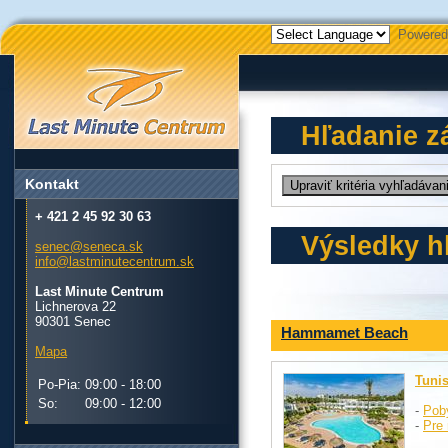
Powered
Hľadanie z
Kontakt
+ 421 2 45 92 30 63
Výsledky h
senec@seneca.sk
info@lastminutecentrum.sk
Last Minute Centrum
Lichnerova 22
90301 Senec
Hammamet Beach
Mapa
Tuni
Po-Pia:
09:00 - 18:00
So:
09:00 - 12:00
-
Pob
-
Pre 