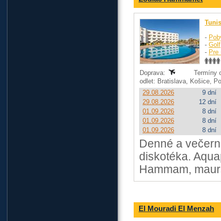
Tuni
-
Pob
-
Golf
-
Pre 
Doprava:
Termíny o
odlet: Bratislava, Košice, 
29.08.2026
9 dní
29.08.2026
12 dní
01.09.2026
8 dní
01.09.2026
8 dní
01.09.2026
8 dní
Denné a večern
diskotéka. Aqua
Hammam, maursk
El Mouradi El Menzah