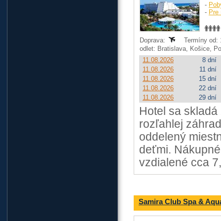
-
Pob
-
Pre 
Doprava:
Termíny od: 1
odlet: Bratislava, Košice, 
11.08.2026
8 dní
11.08.2026
11 dní
11.08.2026
15 dní
11.08.2026
22 dní
11.08.2026
29 dní
Hotel sa skladá
rozľahlej záhrad
oddelený miestn
deťmi. Nákupné
vzdialené cca 7
Samira Club Spa & Aqu