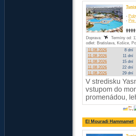
Tuni
-
Pob
-
Pre 
Doprava:
Termíny od: 11
odlet: Bratislava, Košice, 
11.08.2026
8 dní
11.08.2026
11 dní
11.08.2026
15 dní
11.08.2026
22 dní
11.08.2026
29 dní
V stredisku Ya
vstupom do mor
promenádou, le
El Mouradi Hammamet
Tuni