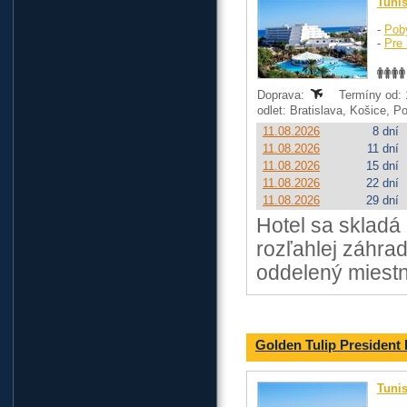
Tuni
-
Pob
-
Pre 
Doprava:
Termíny od: 1
odlet: Bratislava, Košice, 
11.08.2026
8 dní
11.08.2026
11 dní
11.08.2026
15 dní
11.08.2026
22 dní
11.08.2026
29 dní
Hotel sa skladá
rozľahlej záhrad
oddelený miest
Golden Tulip Presiden
Tuni