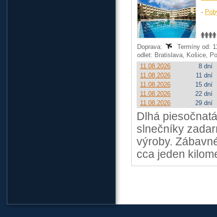
-
Pob
Doprava:
Termíny od: 11
odlet: Bratislava, Košice, 
11.08.2026
8 dní
11.08.2026
11 dní
11.08.2026
15 dní
11.08.2026
22 dní
11.08.2026
29 dní
Dlhá piesočnatá
slnečníky zadar
výroby. Zábavn
cca jeden kilome