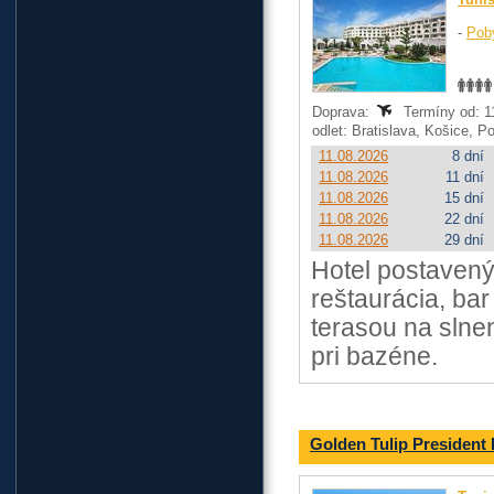
-
Pob
Doprava:
Termíny od: 11
odlet: Bratislava, Košice, 
11.08.2026
8 dní
11.08.2026
11 dní
11.08.2026
15 dní
11.08.2026
22 dní
11.08.2026
29 dní
Hotel postavený 
reštaurácia, ba
terasou na slne
pri bazéne.
Golden Tulip Presiden