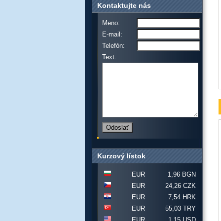
Kontaktujte nás
Meno:
E-mail:
Telefón:
Text:
Kurzový lístok
EUR
1,96 BGN
EUR
24,26 CZK
EUR
7,54 HRK
EUR
55,03 TRY
EUR
1,15 USD