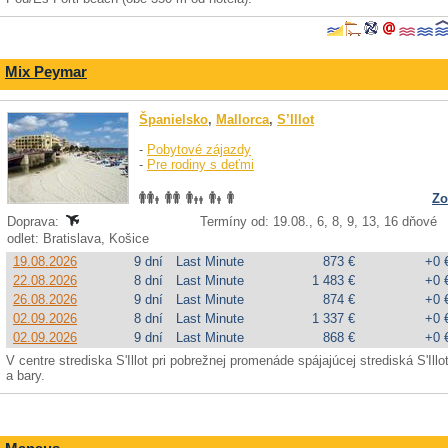
Mix Peymar
Španielsko
,
Mallorca
,
S’Illot
-
Pobytové zájazdy
-
Pre rodiny s deťmi
Zo
Doprava:
Termíny od: 19.08., 6, 8, 9, 13, 16 dňové
odlet: Bratislava, Košice
19.08.2026
9 dní
Last Minute
873 €
+0 
22.08.2026
8 dní
Last Minute
1 483 €
+0 
26.08.2026
9 dní
Last Minute
874 €
+0 
02.09.2026
8 dní
Last Minute
1 337 €
+0 
02.09.2026
9 dní
Last Minute
868 €
+0 
V centre strediska S'Illot pri pobrežnej promenáde spájajúcej strediská S'Il
a bary.