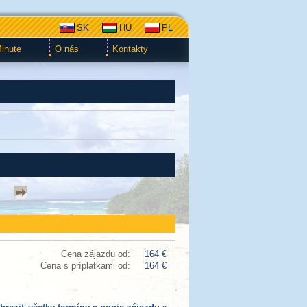
SK
HU
PL
Minute
O nás
Kontakty
Cena zájazdu od:
164 €
Cena s príplatkami od:
164 €