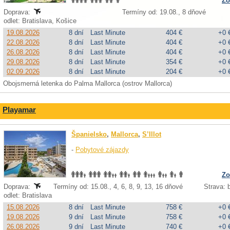
Zo
Doprava:
Termíny od: 19.08., 8 dňové
odlet: Bratislava, Košice
19.08.2026
8 dní
Last Minute
404 €
+0 
22.08.2026
8 dní
Last Minute
404 €
+0 
26.08.2026
8 dní
Last Minute
404 €
+0 
29.08.2026
8 dní
Last Minute
354 €
+0 
02.09.2026
8 dní
Last Minute
204 €
+0 
Obojsmerná letenka do Palma Mallorca (ostrov Mallorca)
Playamar
Španielsko
,
Mallorca
,
S’Illot
-
Pobytové zájazdy
Zo
Doprava:
Termíny od: 15.08., 4, 6, 8, 9, 13, 16 dňové
Strava: b
odlet: Bratislava
15.08.2026
8 dní
Last Minute
758 €
+0 
19.08.2026
9 dní
Last Minute
758 €
+0 
26.08.2026
9 dní
Last Minute
740 €
+0 