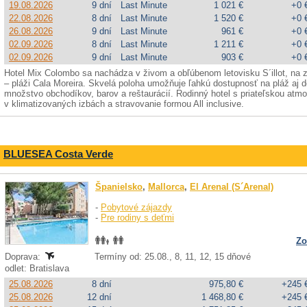
19.08.2026
9 dní
Last Minute
1 021 €
+0 
22.08.2026
8 dní
Last Minute
1 520 €
+0 
26.08.2026
9 dní
Last Minute
961 €
+0 
02.09.2026
8 dní
Last Minute
1 211 €
+0 
02.09.2026
9 dní
Last Minute
903 €
+0 
Hotel Mix Colombo sa nachádza v živom a obľúbenom letovisku S´illot, na za
– pláži Cala Moreira. Skvelá poloha umožňuje ľahkú dostupnosť na pláž aj d
množstvo obchodíkov, barov a reštaurácií. Rodinný hotel s priateľskou at
v klimatizovaných izbách a stravovanie formou All inclusive.
BLUESEA Costa Verde
Španielsko
,
Mallorca
,
El Arenal (S´Arenal)
-
Pobytové zájazdy
-
Pre rodiny s deťmi
Zo
Doprava:
Termíny od: 25.08., 8, 11, 12, 15 dňové
odlet: Bratislava
25.08.2026
8 dní
975,80 €
+245 
25.08.2026
12 dní
1 468,80 €
+245 