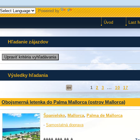
Powered by
Translate
Úvod
Last 
Hľadanie zájazdov
Výsledky hľadania
1
2
3
...
10
17
Obojsmerná letenka do Palma Mallorca (ostrov Mallorca)
Španielsko
,
Mallorca
,
Palma de Mallorca
-
Samostatná doprava