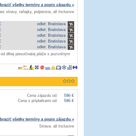
braziť všetky termíny a popis zájazdu »
ez stravy, raňajky, polpenzia, all Inclusive
€
odlet: Bratislava
€
odlet: Bratislava
€
odlet: Bratislava
€
odlet: Bratislava
€
odlet: Bratislava
 od dlhej piesočnatej pláže s pozvoľným
Cena zájazdu od:
596 €
Cena s príplatkami od:
596 €
braziť všetky termíny a popis zájazdu »
Strava: all Inclusive