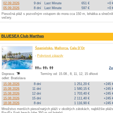
02.09.2026
9 dní
Last Minute
651 €
+0 
05.09.2026
8 dní
Last Minute
597 €
+0 
Piesočná pláž s pozvoľným vstupom do mora cca 150 m, lehátka a slnečníky
večery.
BLUESEA Club Marthas
Španielsko
,
Mallorca
,
Cala D´Or
-
Pobytové zájazdy
Zo
Doprava:
Termíny od: 15.08., 8, 11, 12, 15 dňové
odlet: Bratislava
15.08.2026
8 dní
1 251,20 €
+245 
15.08.2026
11 dní
1 580,15 €
+245 
15.08.2026
12 dní
1 703,40 €
+245 
15.08.2026
15 dní
2 111,40 €
+245 
18.08.2026
8 dní
1 116,90 €
+245 
Množstvo menších piesočnatých pláži v okolitých zátokách, najbližšie pláž
Pou/Es Forti beach (obe 350 m od hotela).