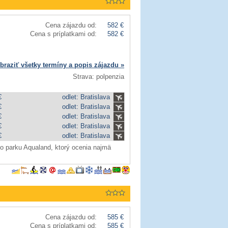
Cena zájazdu od:
582 €
Cena s príplatkami od:
582 €
braziť všetky termíny a popis zájazdu »
Strava: polpenzia
€
odlet: Bratislava
€
odlet: Bratislava
€
odlet: Bratislava
€
odlet: Bratislava
€
odlet: Bratislava
ho parku Aqualand, ktorý ocenia najmä
Cena zájazdu od:
585 €
Cena s príplatkami od:
585 €