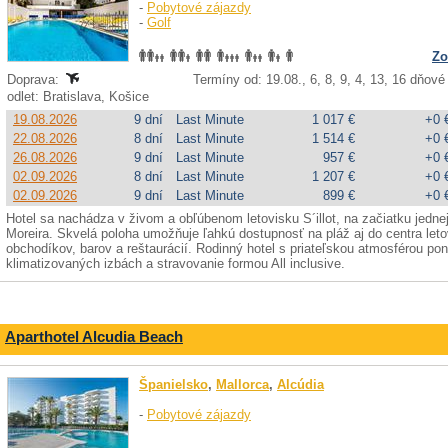
-
Pobytové zájazdy
-
Golf
Zo
Doprava:
Termíny od: 19.08., 6, 8, 9, 4, 13, 16 dňové
odlet: Bratislava, Košice
19.08.2026
9 dní
Last Minute
1 017 €
+0 
22.08.2026
8 dní
Last Minute
1 514 €
+0 
26.08.2026
9 dní
Last Minute
957 €
+0 
02.09.2026
8 dní
Last Minute
1 207 €
+0 
02.09.2026
9 dní
Last Minute
899 €
+0 
Hotel sa nachádza v živom a obľúbenom letovisku S´illot, na začiatku jednej 
Moreira. Skvelá poloha umožňuje ľahkú dostupnosť na pláž aj do centra le
obchodíkov, barov a reštaurácií. Rodinný hotel s priateľskou atmosférou p
klimatizovaných izbách a stravovanie formou All inclusive.
Aparthotel Alcudia Beach
Španielsko
,
Mallorca
,
Alcúdia
-
Pobytové zájazdy