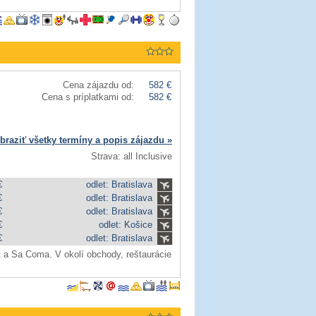
Cena zájazdu od:
582 €
Cena s príplatkami od:
582 €
braziť všetky termíny a popis zájazdu »
Strava: all Inclusive
€
odlet: Bratislava
€
odlet: Bratislava
€
odlet: Bratislava
€
odlet: Košice
€
odlet: Bratislava
lot a Sa Coma. V okolí obchody, reštaurácie