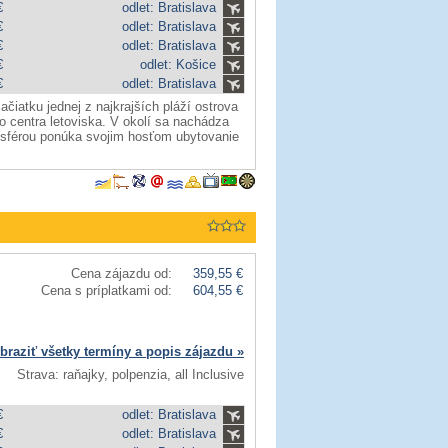
€
odlet: Bratislava
€
odlet: Bratislava
€
odlet: Bratislava
€
odlet: Košice
€
odlet: Bratislava
čiatku jednej z najkrajších pláží ostrova
o centra letoviska. V okolí sa nachádza
mosférou ponúka svojim hosťom ubytovanie
Cena zájazdu od:
359,55 €
Cena s príplatkami od:
604,55 €
braziť všetky termíny a popis zájazdu »
Strava: raňajky, polpenzia, all Inclusive
€
odlet: Bratislava
€
odlet: Bratislava