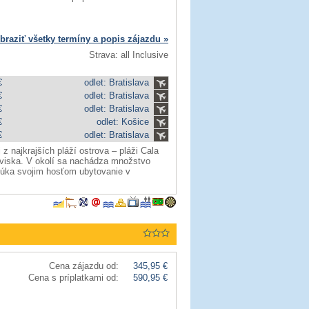
braziť všetky termíny a popis zájazdu »
Strava: all Inclusive
€
odlet: Bratislava
€
odlet: Bratislava
€
odlet: Bratislava
€
odlet: Košice
€
odlet: Bratislava
z najkrajších pláží ostrova – pláži Cala
toviska. V okolí sa nachádza množstvo
onúka svojim hosťom ubytovanie v
Cena zájazdu od:
345,95 €
Cena s príplatkami od:
590,95 €