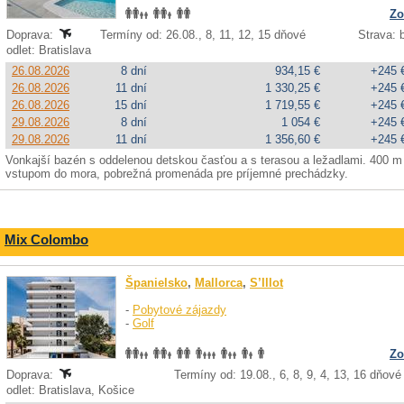
Zo
Doprava:
Termíny od: 26.08., 8, 11, 12, 15 dňové
Strava: b
odlet: Bratislava
26.08.2026
8 dní
934,15 €
+245 
26.08.2026
11 dní
1 330,25 €
+245 
26.08.2026
15 dní
1 719,55 €
+245 
29.08.2026
8 dní
1 054 €
+245 
29.08.2026
11 dní
1 356,60 €
+245 
Vonkajší bazén s oddelenou detskou časťou a s terasou a ležadlami. 400 m
vstupom do mora, pobrežná promenáda pre príjemné prechádzky.
Mix Colombo
Španielsko
,
Mallorca
,
S’Illot
-
Pobytové zájazdy
-
Golf
Zo
Doprava:
Termíny od: 19.08., 6, 8, 9, 4, 13, 16 dňové
odlet: Bratislava, Košice