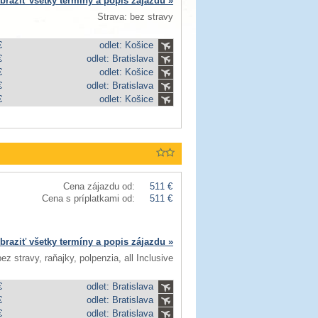
braziť všetky termíny a popis zájazdu »
Strava: bez stravy
€
odlet: Košice
€
odlet: Bratislava
€
odlet: Košice
€
odlet: Bratislava
€
odlet: Košice
Cena zájazdu od:
511 €
Cena s príplatkami od:
511 €
braziť všetky termíny a popis zájazdu »
ez stravy, raňajky, polpenzia, all Inclusive
€
odlet: Bratislava
€
odlet: Bratislava
€
odlet: Bratislava