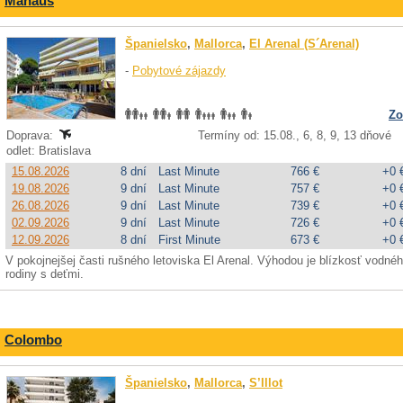
Manaus
Španielsko
,
Mallorca
,
El Arenal (S´Arenal)
-
Pobytové zájazdy
Zo
Doprava:
Termíny od: 15.08., 6, 8, 9, 13 dňové
odlet: Bratislava
15.08.2026
8 dní
Last Minute
766 €
+0 
19.08.2026
9 dní
Last Minute
757 €
+0 
26.08.2026
9 dní
Last Minute
739 €
+0 
02.09.2026
9 dní
Last Minute
726 €
+0 
12.09.2026
8 dní
First Minute
673 €
+0 
V pokojnejšej časti rušného letoviska El Arenal. Výhodou je blízkosť vodné
rodiny s deťmi.
Colombo
Španielsko
,
Mallorca
,
S’Illot