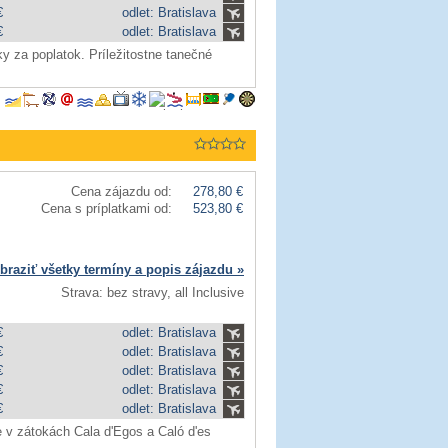
€
odlet: Bratislava
€
odlet: Bratislava
 za poplatok. Príležitostne tanečné
Cena zájazdu od:
278,80 €
Cena s príplatkami od:
523,80 €
braziť všetky termíny a popis zájazdu »
Strava: bez stravy, all Inclusive
€
odlet: Bratislava
€
odlet: Bratislava
€
odlet: Bratislava
€
odlet: Bratislava
€
odlet: Bratislava
e v zátokách Cala d'Egos a Caló d'es