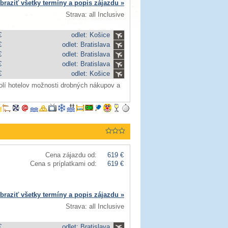
braziť všetky termíny a popis zájazdu »
Strava: all Inclusive
€
odlet: Košice
€
odlet: Bratislava
€
odlet: Bratislava
€
odlet: Bratislava
€
odlet: Košice
olí hotelov možnosti drobných nákupov a
Cena zájazdu od:
619 €
Cena s príplatkami od:
619 €
braziť všetky termíny a popis zájazdu »
Strava: all Inclusive
€
odlet: Bratislava