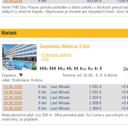
25.08.2026
8 dní
833,85 €
+245 
Hotel THB Dos Playas ponúka pohodlie a dobrú polohu v blízkosti piesočnat
oddych a slnečné kúpele. Ubytovanie je vhodné pre dospelých hostí, ktorí hľ
Mariant
Španielsko
,
Mallorca
,
S’Illot
-
Pobytové zájazdy
-
Golf
Zo
Doprava:
Termíny od: 15.08., 6, 8, 9 dňové
odlet: Bratislava, Košice
15.08.2026
8 dní
Last Minute
1 031 €
+0 
19.08.2026
9 dní
Last Minute
1 031 €
+0 
22.08.2026
8 dní
Last Minute
1 103 €
+0 
26.08.2026
9 dní
Last Minute
1 009 €
+0 
02.09.2026
8 dní
Last Minute
1 369 €
+0 
Malá piesočná pláž cca 300 m. Dlhá prírodná pláž Sa Coma s pozvoľným v
slnečníky za poplatok.