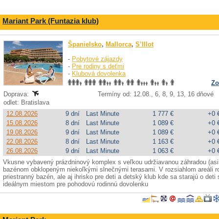
Mariant Park (Funtazia klub)
Španielsko
,
Mallorca
,
S’Illot
-
Pobytové zájazdy
-
Pre rodiny s deťmi
-
Klubová dovolenka
Zo
Doprava:
Termíny od: 12.08., 6, 8, 9, 13, 16 dňové
odlet: Bratislava
12.08.2026
9 dní
Last Minute
1 777 €
+0 
15.08.2026
8 dní
Last Minute
1 089 €
+0 
19.08.2026
9 dní
Last Minute
1 089 €
+0 
22.08.2026
8 dní
Last Minute
1 163 €
+0 
26.08.2026
9 dní
Last Minute
1 063 €
+0 
Vkusne vybavený prázdninový komplex s veľkou udržiavanou záhradou (asi 
bazénom obklopeným niekoľkými slnečnými terasami. V rozsiahlom areáli r
priestranný bazén, ale aj ihrisko pre deti a detský klub kde sa starajú o deti
ideálnym miestom pre pohodovú rodinnú dovolenku