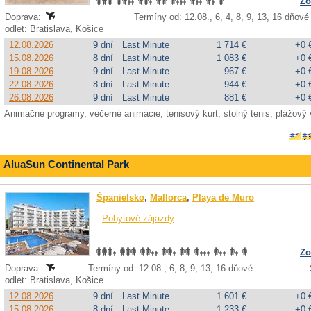
Zo
Doprava:
Termíny od: 12.08., 6, 4, 8, 9, 13, 16 dňové
odlet: Bratislava, Košice
12.08.2026
9 dní
Last Minute
1 714 €
+0 
15.08.2026
8 dní
Last Minute
1 083 €
+0 
19.08.2026
9 dní
Last Minute
967 €
+0 
22.08.2026
8 dní
Last Minute
944 €
+0 
26.08.2026
9 dní
Last Minute
881 €
+0 
Animačné programy, večerné animácie, tenisový kurt, stolný tenis, plážový v
AluaSun Continental Park
Španielsko
,
Mallorca
,
Playa de Muro
-
Pobytové zájazdy
Zo
Doprava:
Termíny od: 12.08., 6, 8, 9, 13, 16 dňové
odlet: Bratislava, Košice
12.08.2026
9 dní
Last Minute
1 601 €
+0 
15.08.2026
8 dní
Last Minute
1 233 €
+0 