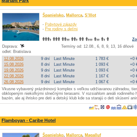
Mariant Park
Španielsko
,
Mallorca
,
S’Illot
-
Pobytové zájazdy
-
Pre rodiny s deťmi
Zo
Doprava:
Termíny od: 12.08., 6, 8, 9, 13, 16 dňové
odlet: Bratislava
12.08.2026
9 dní
Last Minute
1 783 €
+0 
15.08.2026
8 dní
Last Minute
1 093 €
+0 
19.08.2026
9 dní
Last Minute
1 093 €
+0 
22.08.2026
8 dní
Last Minute
1 167 €
+0 
26.08.2026
9 dní
Last Minute
1 067 €
+0 
Vkusne vybavený prázdninový komplex s veľkou udržiavanou záhradou, ti
obklopeným niekoľkými slnečnými terasami. V rozsiahlom areáli rodinného h
bazén, ale aj ihrisko pre deti a detský klub kde sa starajú o deti skúsení ani
Flamboyan - Caribe Hotel
Španielsko
,
Mallorca
,
Magalluf