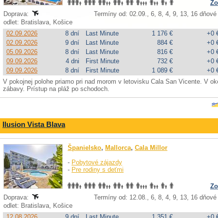
Zo
Doprava:
Termíny od: 02.09., 6, 8, 4, 9, 13, 16 dňové
odlet: Bratislava, Košice
02.09.2026
8 dní
Last Minute
1 176 €
+0 
02.09.2026
9 dní
Last Minute
884 €
+0 
05.09.2026
8 dní
Last Minute
816 €
+0 
09.09.2026
4 dni
First Minute
732 €
+0 
09.09.2026
8 dní
First Minute
1 089 €
+0 
V pokojnej polohe priamo pri nad morom v letovisku Cala San Vicente. V ok
zábavy. Prístup na pláž po schodoch.
Ilusion Vista Blava
Španielsko
,
Mallorca
,
Cala Millor
-
Pobytové zájazdy
-
Pre rodiny s deťmi
Zo
Doprava:
Termíny od: 12.08., 6, 8, 4, 9, 13, 16 dňové
odlet: Bratislava, Košice
12.08.2026
9 dní
Last Minute
1 351 €
+0 