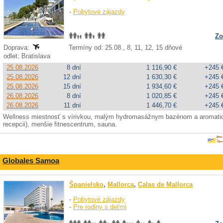
-
Pobytové zájazdy
Zo
Doprava:
Termíny od: 25.08., 8, 11, 12, 15 dňové
odlet: Bratislava
25.08.2026
8 dní
1 116,90 €
+245 
25.08.2026
12 dní
1 630,30 €
+245 
25.08.2026
15 dní
1 934,60 €
+245 
26.08.2026
8 dní
1 020,85 €
+245 
26.08.2026
11 dní
1 446,70 €
+245 
Wellness miestnosť s vírivkou, malým hydromasážnym bazénom a aromatick
recepcii), menšie fitnescentrum, sauna.
Globales Samoa
Španielsko
,
Mallorca
,
Calas de Mallorca
-
Pobytové zájazdy
-
Pre rodiny s deťmi