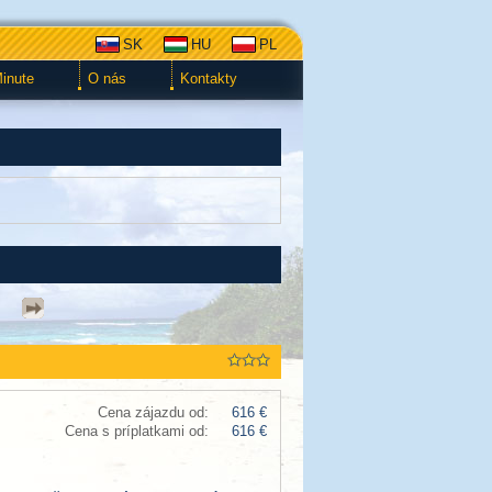
SK
HU
PL
Minute
O nás
Kontakty
Cena zájazdu od:
616 €
Cena s príplatkami od:
616 €