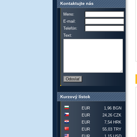
Kontaktujte nás
Meno:
E-mail:
Telefón:
Text:
Kurzový lístok
EUR
1,96 BGN
EUR
24,26 CZK
EUR
7,54 HRK
EUR
55,03 TRY
EUR
1,15 USD