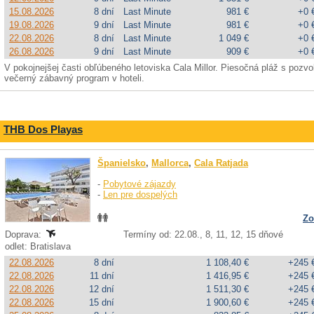
15.08.2026
8 dní
Last Minute
981 €
+0 
19.08.2026
9 dní
Last Minute
981 €
+0 
22.08.2026
8 dní
Last Minute
1 049 €
+0 
26.08.2026
9 dní
Last Minute
909 €
+0 
V pokojnejšej časti obľúbeného letoviska Cala Millor. Piesočná pláž s pozv
večerný zábavný program v hoteli.
THB Dos Playas
Španielsko
,
Mallorca
,
Cala Ratjada
-
Pobytové zájazdy
-
Len pre dospelých
Zo
Doprava:
Termíny od: 22.08., 8, 11, 12, 15 dňové
odlet: Bratislava
22.08.2026
8 dní
1 108,40 €
+245 
22.08.2026
11 dní
1 416,95 €
+245 
22.08.2026
12 dní
1 511,30 €
+245 
22.08.2026
15 dní
1 900,60 €
+245 