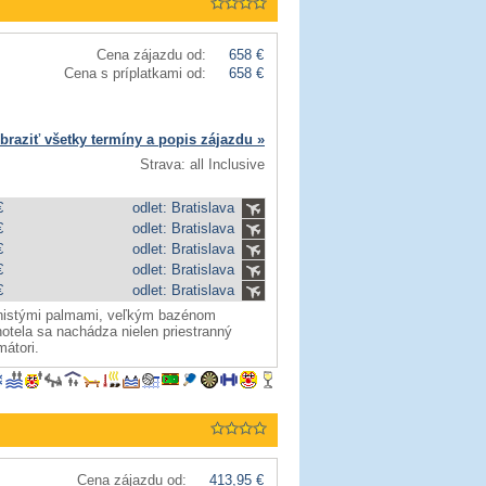
Cena zájazdu od:
658 €
Cena s príplatkami od:
658 €
braziť všetky termíny a popis zájazdu »
Strava: all Inclusive
€
odlet: Bratislava
€
odlet: Bratislava
€
odlet: Bratislava
€
odlet: Bratislava
€
odlet: Bratislava
enistými palmami, veľkým bazénom
otela sa nachádza nielen priestranný
mátori.
Cena zájazdu od:
413,95 €