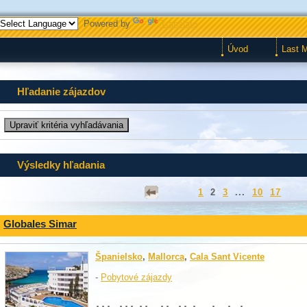
Powered by
Translate
Úvod
Last 
Hľadanie zájazdov
Výsledky hľadania
1
2
3
...
10
17
Globales Simar
Španielsko
,
Mallorca
,
Cala Sant Vicente
-
Pobytové zájazdy