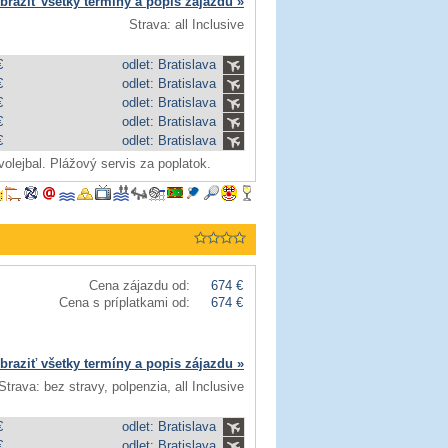
braziť všetky termíny a popis zájazdu »
Strava: all Inclusive
€
odlet: Bratislava
€
odlet: Bratislava
€
odlet: Bratislava
€
odlet: Bratislava
€
odlet: Bratislava
olejbal. Plážový servis za poplatok.
Cena zájazdu od:
674 €
Cena s príplatkami od:
674 €
braziť všetky termíny a popis zájazdu »
Strava: bez stravy, polpenzia, all Inclusive
€
odlet: Bratislava
€
odlet: Bratislava