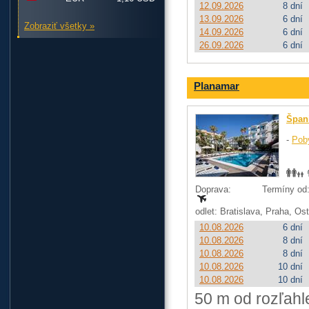
12.09.2026
8 dní
13.09.2026
6 dní
Zobraziť všetky »
14.09.2026
6 dní
26.09.2026
6 dní
Planamar
Špan
-
Pob
Doprava:
Termíny od: 
odlet: Bratislava, Praha, O
10.08.2026
6 dní
10.08.2026
8 dní
10.08.2026
8 dní
10.08.2026
10 dní
10.08.2026
10 dní
50 m od rozľahl