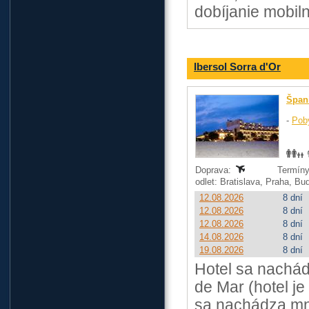
dobíjanie mobiln
Ibersol Sorra d'Or
Špan
-
Pob
Doprava:
Termíny
odlet: Bratislava, Praha, B
12.08.2026
8 dní
12.08.2026
8 dní
12.08.2026
8 dní
14.08.2026
8 dní
19.08.2026
8 dní
Hotel sa nachádz
de Mar (hotel j
sa nachádza mno