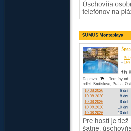
Úschovňa osobný
telefónov na plá
SUMUS Monteplaya
Špan
-
Pob
-
Len 
Doprava:
Termíny od: 1
odlet: Bratislava, Praha, O
10.08.2026
6 dní
10.08.2026
8 dní
10.08.2026
8 dní
10.08.2026
10 dní
10.08.2026
10 dní
Pre hostí je tiež
šatne, úschovňa