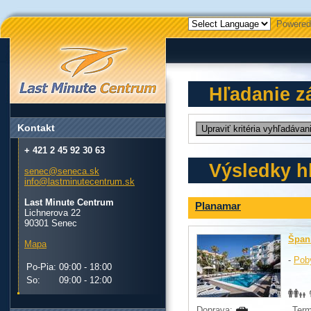
Powered
Hľadanie z
Kontakt
+ 421 2 45 92 30 63
Výsledky h
senec@seneca.sk
info@lastminutecentrum.sk
Last Minute Centrum
Planamar
Lichnerova 22
90301 Senec
Špan
Mapa
-
Pob
Po-Pia:
09:00 - 18:00
So:
09:00 - 12:00
Doprava:
Term