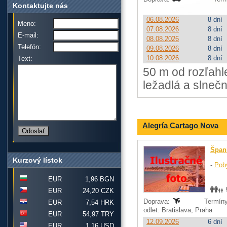
Kontaktujte nás
06.08.2026
8 dní
Meno:
07.08.2026
8 dní
E-mail:
08.08.2026
8 dní
Telefón:
09.08.2026
8 dní
10.08.2026
8 dní
Text:
50 m od rozľahl
ležadlá a slnečn
Alegría Cartago Nova
Špan
Kurzový lístok
-
Pob
EUR
1,96 BGN
EUR
24,20 CZK
Doprava:
Termíny
EUR
7,54 HRK
odlet: Bratislava, Praha
EUR
54,97 TRY
12.09.2026
6 dní
EUR
1,16 USD