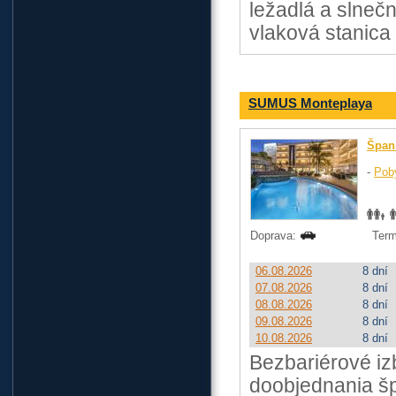
ležadlá a slnečn
vlaková stanica
SUMUS Monteplaya
Špan
-
Pob
Doprava:
Term
06.08.2026
8 dní
07.08.2026
8 dní
08.08.2026
8 dní
09.08.2026
8 dní
10.08.2026
8 dní
Bezbariérové iz
doobjednania špe