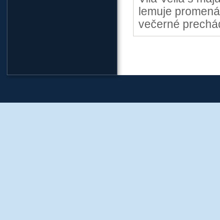
lemuje promenád
večerné prechá