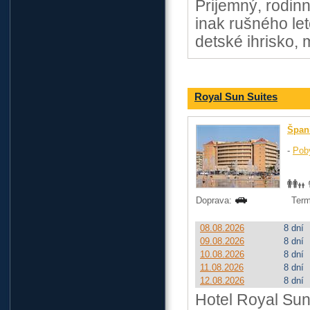
Prijemný, rodinn
inak rušného let
detské ihrisko,
Royal Sun Suites
Špan
-
Pob
Doprava:
Term
08.08.2026
8 dní
09.08.2026
8 dní
10.08.2026
8 dní
11.08.2026
8 dní
12.08.2026
8 dní
Hotel Royal Sun 