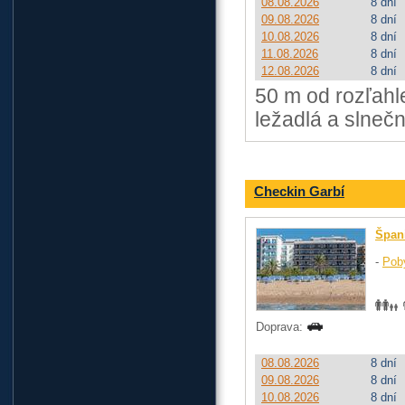
08.08.2026
8 dní
09.08.2026
8 dní
10.08.2026
8 dní
11.08.2026
8 dní
12.08.2026
8 dní
50 m od rozľahl
ležadlá a slnečn
Checkin Garbí
Špan
-
Pob
Doprava:
08.08.2026
8 dní
09.08.2026
8 dní
10.08.2026
8 dní