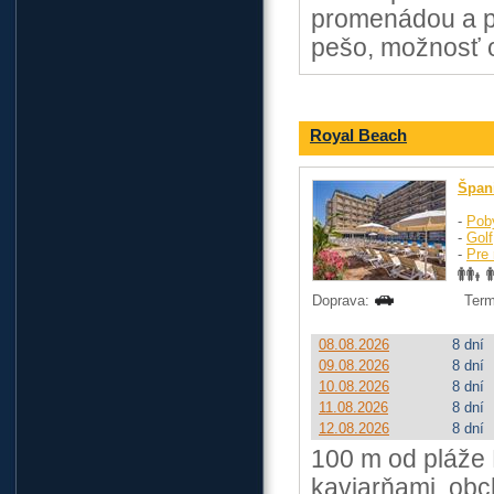
promenádou a po
pešo, možnosť o
Royal Beach
Špan
-
Pob
-
Golf
-
Pre 
Doprava:
Term
08.08.2026
8 dní
09.08.2026
8 dní
10.08.2026
8 dní
11.08.2026
8 dní
12.08.2026
8 dní
100 m od pláže 
kaviarňami, obc