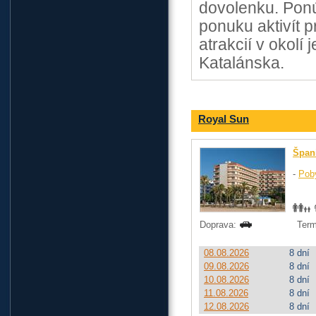
dovolenku. Ponú
ponuku aktivít p
atrakcií v okolí
Katalánska.
Royal Sun
Špan
-
Pob
Doprava:
Term
08.08.2026
8 dní
09.08.2026
8 dní
10.08.2026
8 dní
11.08.2026
8 dní
12.08.2026
8 dní