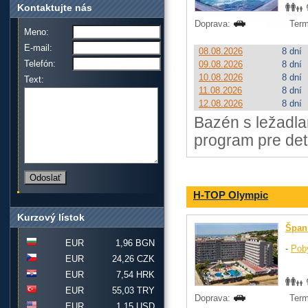
Kontaktujte nás
Doprava:
Term
Meno:
E-mail:
08.08.2026
8 dní
Telefón:
09.08.2026
8 dní
10.08.2026
8 dní
Text:
11.08.2026
8 dní
12.08.2026
8 dní
Bazén s ležadla
program pre deti,
H-TOP Olympic
Kurzový lístok
Špan
EUR
1,96 BGN
-
Pob
EUR
24,26 CZK
EUR
7,54 HRK
EUR
55,03 TRY
Doprava:
Term
EUR
1,15 USD