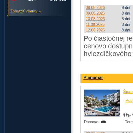
08.08.2026
8 dní
Zobraziť všetky »
09.08.2026
8 dní
10.08.2026
8 dní
11.08.2026
8 dní
12.08.2026
8 dní
Po čiastočnej r
cenovo dostupné
hviezdičkového
Planamar
Špan
-
Pob
Doprava:
Term