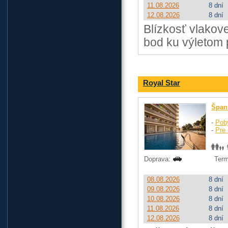
11.08.2026
8 dní
12.08.2026
8 dní
Blízkosť vlakov
bod ku výletom 
Royal Star
Špan
-
Pob
-
Pre 
Doprava:
Term
08.08.2026
8 dní
09.08.2026
8 dní
10.08.2026
8 dní
11.08.2026
8 dní
12.08.2026
8 dní