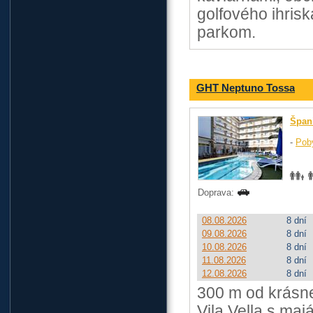
golfového ihris
parkom.
GHT Neptuno Tossa
Špan
-
Pob
Doprava:
08.08.2026
8 dní
09.08.2026
8 dní
10.08.2026
8 dní
11.08.2026
8 dní
12.08.2026
8 dní
300 m od krásne
Vila Vella s maj