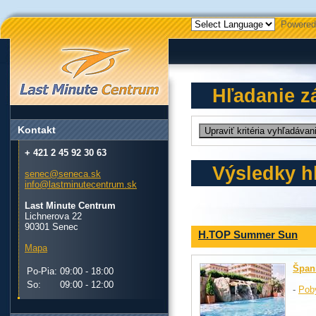
Powered
Hľadanie z
Kontakt
+ 421 2 45 92 30 63
Výsledky h
senec@seneca.sk
info@lastminutecentrum.sk
Last Minute Centrum
Lichnerova 22
90301 Senec
H.TOP Summer Sun
Mapa
Špan
Po-Pia:
09:00 - 18:00
So:
09:00 - 12:00
-
Pob