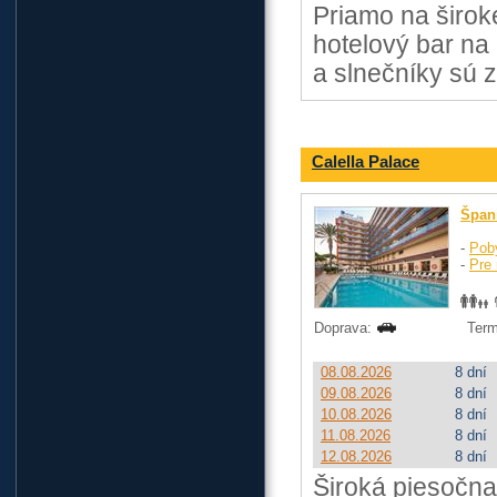
Priamo na širok
hotelový bar na 
a slnečníky sú z
Calella Palace
Špan
-
Pob
-
Pre 
Doprava:
Term
08.08.2026
8 dní
09.08.2026
8 dní
10.08.2026
8 dní
11.08.2026
8 dní
12.08.2026
8 dní
Široká piesočna