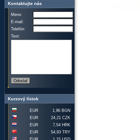
Kontaktujte nás
Meno:
E-mail:
Telefón:
Text:
Kurzový lístok
EUR
1,96 BGN
EUR
24,21 CZK
EUR
7,54 HRK
EUR
54,93 TRY
EUR
1,15 USD