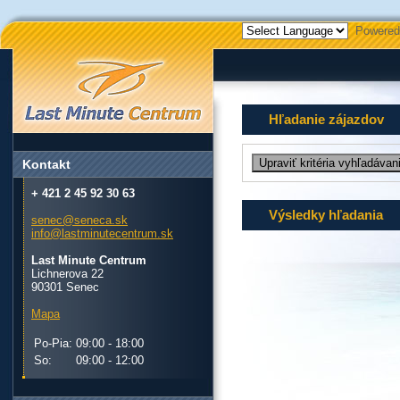
Powered
Hľadanie zájazdov
Kontakt
+ 421 2 45 92 30 63
Výsledky hľadania
senec@seneca.sk
info@lastminutecentrum.sk
Last Minute Centrum
Lichnerova 22
90301 Senec
Mapa
Po-Pia:
09:00 - 18:00
So:
09:00 - 12:00