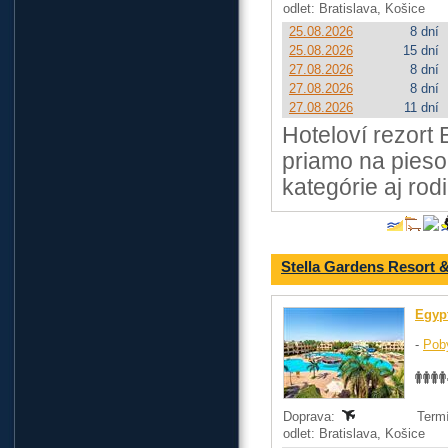
odlet: Bratislava, Košice
25.08.2026
8 dní
25.08.2026
15 dní
27.08.2026
8 dní
27.08.2026
8 dní
27.08.2026
11 dní
Hoteloví rezort
priamo na pieso
kategórie aj rod
Stella Gardens Resort 
Egyp
-
Pob
Doprava:
Termí
odlet: Bratislava, Košice