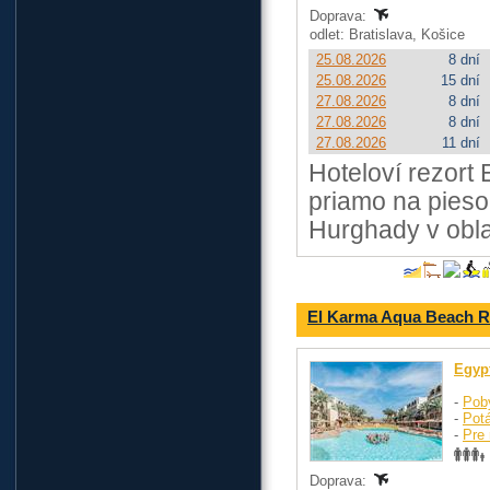
Doprava:
odlet: Bratislava, Košice
25.08.2026
8 dní
25.08.2026
15 dní
27.08.2026
8 dní
27.08.2026
8 dní
27.08.2026
11 dní
Hoteloví rezort
priamo na pieso
Hurghady v obla
El Karma Aqua Beach R
Egyp
-
Pob
-
Pot
-
Pre 
Doprava: