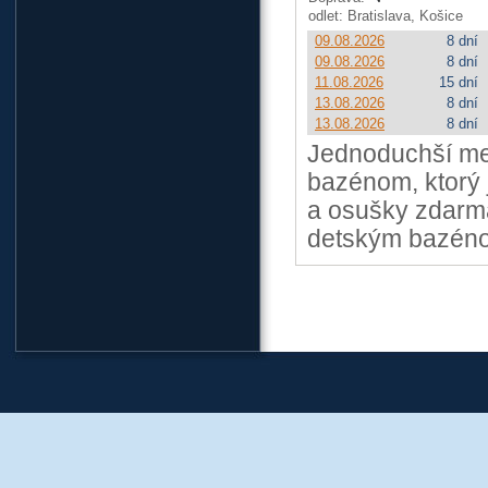
odlet: Bratislava, Košice
09.08.2026
8 dní
09.08.2026
8 dní
11.08.2026
15 dní
13.08.2026
8 dní
13.08.2026
8 dní
Jednoduchší mes
bazénom, ktorý 
a osušky zdarma
detským bazén