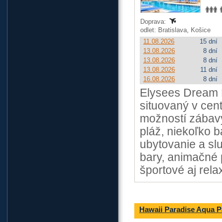
Doprava:
odlet: Bratislava, Košice
11.08.2026
15 dní
13.08.2026
8 dní
13.08.2026
8 dní
13.08.2026
11 dní
16.08.2026
8 dní
Elysees Dream B
situovaný v cent
možností zábav
pláž, niekoľko 
ubytovanie a slu
bary, animačné 
športové aj rela
Hawaii Paradise Aqua P