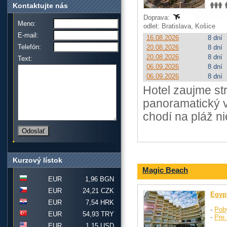
Kontaktujte nás
Doprava:
Meno:
odlet: Bratislava, Košice
E-mail:
16.08.2026
8 dní
Telefón:
20.08.2026
8 dní
20.08.2026
8 dní
Text:
06.09.2026
8 dní
06.09.2026
8 dní
Hotel zaujme st
panoramatický v
chodí na pláž ni
Kurzový lístok
Magic Beach
EUR
1,96 BGN
EUR
24,21 CZK
Egyp
EUR
7,54 HRK
-
Pob
EUR
54,93 TRY
-
Pre 
EUR
1,15 USD