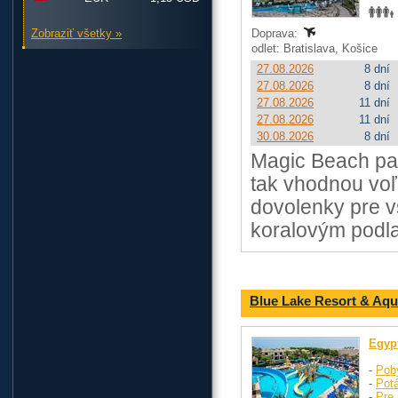
Zobraziť všetky »
Doprava:
odlet: Bratislava, Košice
27.08.2026
8 dní
27.08.2026
8 dní
27.08.2026
11 dní
27.08.2026
11 dní
30.08.2026
8 dní
Magic Beach pat
tak vhodnou voľ
dovolenky pre v
koralovým podla
Blue Lake Resort & Aq
Egyp
-
Pob
-
Pot
-
Pre 