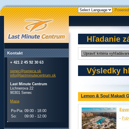
Powered
Hľadanie z
Kontakt
+ 421 2 45 92 30 63
Výsledky h
senec@seneca.sk
info@lastminutecentrum.sk
Last Minute Centrum
Lichnerova 22
90301 Senec
Lemon & Soul Makadi 
Mapa
Egyp
Po-Pia:
09:00 - 18:00
So:
09:00 - 12:00
-
Pob