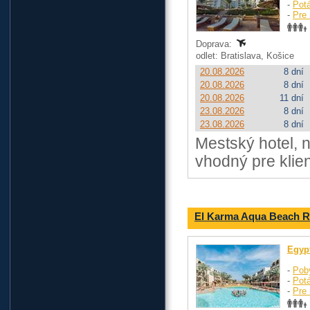
-
Pot
-
Pre 
Doprava:
odlet: Bratislava, Košice
20.08.2026
8 dní
20.08.2026
8 dní
20.08.2026
11 dní
23.08.2026
8 dní
23.08.2026
8 dní
Mestský hotel, n
vhodný pre klie
El Karma Aqua Beach R
Egyp
-
Pob
-
Pot
-
Pre 