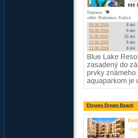
Doprava:
odlet: Bratislava, Košice
09.08.2026
8 dní
09.08.2026
8 dní
11.08.2026
15 dní
13.08.2026
8 dní
13.08.2026
8 dní
Blue Lake Resort
zasadený do záh
prvky známeho 
aquaparkom je u
Elysees Dream Beach
Egyp
-
Pob