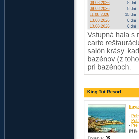
09.08.2026
8 dní
09.08.2026
8 dní
11.08.2026
15 dní
13.08.2026
8 dní
13.08.2026
8 dní
Vstupná hala s r
carte reštauráci
salón krásy, ka
bazénov (z toho
pri bazénoch.
King Tut Resort
Egyp
-
Pob
-
Pot
-
Pre 
Doprava: