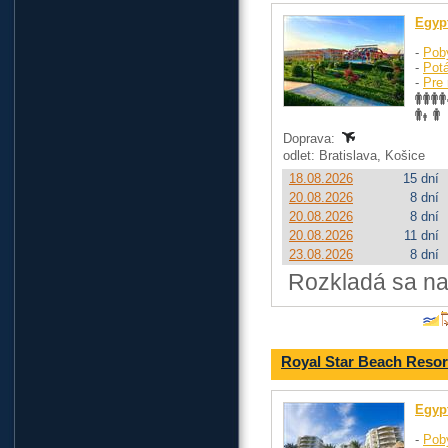
Egyp
-
Pob
-
Pot
-
Pre 
Doprava:
odlet: Bratislava, Košice
18.08.2026
15 dní
20.08.2026
8 dní
20.08.2026
8 dní
20.08.2026
11 dní
23.08.2026
8 dní
Rozkladá sa na
Royal Star Beach Resor
Egyp
-
Pob