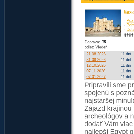
Egyp
-
Poz
-
Pob
-
Dets
Doprava:
odlet: Viedeň
21.08.2026
11 dní
31.08.2026
11 dní
12.10.2026
11 dní
07.11.2026
11 dní
07.01.2027
11 dní
Pripravili sme 
spojenú s pozná
najstaršej minul
Zájazd krajinou
archeológov a n
dodať Vám viac 
najlepší Egypt p