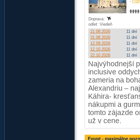
-
Pob
Doprava:
odlet: Viedeň
21.08.2026
11 dní
31.08.2026
11 dní
12.09.2026
11 dní
12.10.2026
11 dní
22.10.2026
11 dní
Najvýhodnejší p
inclusive oddyc
zameria na boha
Alexandriu – na
Káhira- kresťan
nákupmi a gurmá
tomto zájazde o
už v cene.
Egypt - maximálne pozn