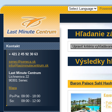
Powered
Hľadanie z
Kontakt
+ 421 2 45 92 30 63
Výsledky h
senec@seneca.sk
info@lastminutecentrum.sk
Last Minute Centrum
Lichnerova 22
90301 Senec
Baron Palace Sahl Has
Mapa
Egyp
Po-Pia:
09:00 - 18:00
So:
09:00 - 12:00
-
Pob
-
Pre 