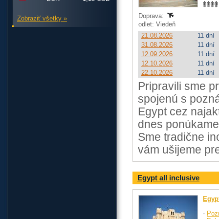
Doprava:
Zobraziť všetky »
odlet: Viedeň
21.08.2026
11 dní
31.08.2026
11 dní
12.09.2026
11 dní
12.10.2026
11 dní
22.10.2026
11 dní
Pripravili sme 
spojenú s pozná
Egypt cez najakt
dnes ponúkame o
Sme tradične in
vám ušijeme pr
Egypt all inclusive
Egyp
-
Poz