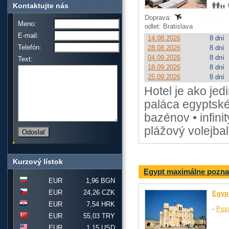
Kontaktujte nás
Doprava:
Meno:
odlet: Bratislava
E-mail:
14.08.2026
8 dní
Telefón:
28.08.2026
8 dní
04.09.2026
8 dní
Text:
18.09.2026
8 dní
25.09.2026
8 dní
Hotel je ako je
paláca egyptské
bazénov • infini
plážový volejbal
Kurzový lístok
Egypt maximálne pozna
EUR
1,96 BGN
EUR
24,26 CZK
Egyp
EUR
7,54 HRK
-
Poz
EUR
55,03 TRY
EUR
1,15 USD