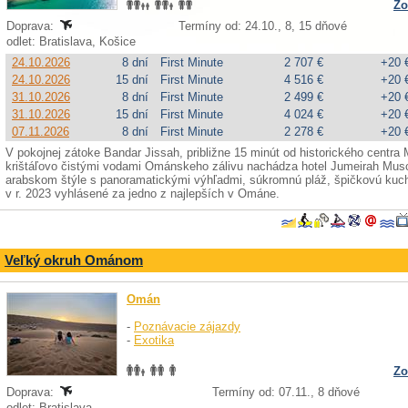
Zo
Doprava:
Termíny od: 24.10., 8, 15 dňové
odlet: Bratislava, Košice
24.10.2026
8 dní
First Minute
2 707 €
+20 
24.10.2026
15 dní
First Minute
4 516 €
+20 
31.10.2026
8 dní
First Minute
2 499 €
+20 
31.10.2026
15 dní
First Minute
4 024 €
+20 
07.11.2026
8 dní
First Minute
2 278 €
+20 
V pokojnej zátoke Bandar Jissah, približne 15 minút od historického centr
krištáľovo čistými vodami Ománskeho zálivu nachádza hotel Jumeirah Musc
arabskom štýle s panoramatickými výhľadmi, súkromnú pláž, špičkovú kuchy
v r. 2023 vyhlásené za jedno z najlepších v Ománe.
Veľký okruh Ománom
Omán
-
Poznávacie zájazdy
-
Exotika
Zo
Doprava:
Termíny od: 07.11., 8 dňové
odlet: Bratislava