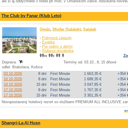
ale si aj oddýchnete v hoteli pri mori, v Ománskom zálive. Absolútna novin
The Club by Fanar (Klub Leto)
Omán
,
Dhofar (Salalah)
,
Salalah
-
Pobytové zájazdy
-
Exotika
-
Pre rodiny s deťmi
-
Klubová dovolenka
Zo
Doprava:
Termíny od: 03.10., 8, 15 dňové
odlet: Bratislava, Košice
03.10.2026
8 dní
First Minute
1 663,35 €
+354 
10.10.2026
8 dní
First Minute
1 689,35 €
+354 
10.10.2026
15 dní
First Minute
3 047,85 €
+354 
17.10.2026
8 dní
First Minute
1 767,35 €
+354 
17.10.2026
15 dní
First Minute
3 301,35 €
+354 
Novopostavený hotelový rezort so službami PREMIUM ALL INCLUSIVE zar
Shangri-La Al Husn