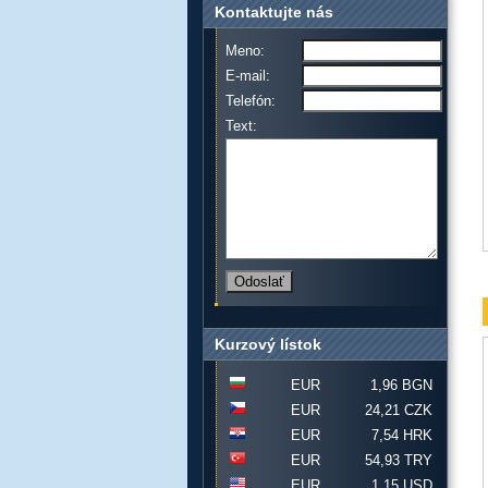
Kontaktujte nás
Meno:
E-mail:
Telefón:
Text:
Kurzový lístok
EUR
1,96 BGN
EUR
24,21 CZK
EUR
7,54 HRK
EUR
54,93 TRY
EUR
1,15 USD