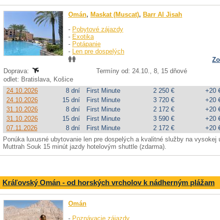
Omán
,
Maskat (Muscat)
,
Barr Al Jisah
-
Pobytové zájazdy
-
Exotika
-
Potápanie
-
Len pre dospelých
Zo
Doprava:
Termíny od: 24.10., 8, 15 dňové
odlet: Bratislava, Košice
24.10.2026
8 dní
First Minute
2 250 €
+20 
24.10.2026
15 dní
First Minute
3 720 €
+20 
31.10.2026
8 dní
First Minute
2 172 €
+20 
31.10.2026
15 dní
First Minute
3 590 €
+20 
07.11.2026
8 dní
First Minute
2 172 €
+20 
Ponúka luxusné ubytovanie len pre dospelých a kvalitné služby na vysokej
Muttrah Souk 15 minút jazdy hotelovým shuttle (zdarma).
Kráľovský Omán - od horských vrcholov k nádherným plážam
Omán
-
Poznávacie zájazdy