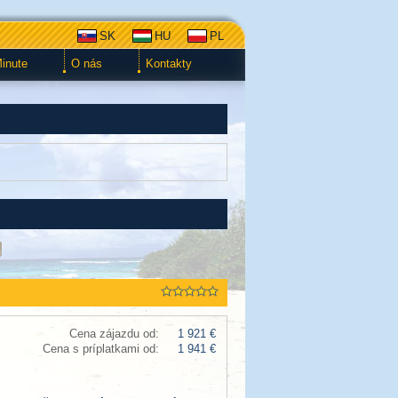
SK
HU
PL
Minute
O nás
Kontakty
Cena zájazdu od:
1 921 €
Cena s príplatkami od:
1 941 €