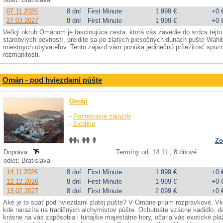
07.11.2026
8 dní
First Minute
1 999 €
+0 
27.03.2027
8 dní
First Minute
1 999 €
+0 
Veľký okruh Ománom je fascinujúca cesta, ktorá vás zavedie do srdca tejto 
starobylých pevností, prejdite sa po zlatých piesočných dunách púšte Wahiba
miestnych obyvateľov. Tento zájazd vám ponúka jedinečnú príležitosť spoz
rozmanitosti.
Omán - pod hviezdami púšte
Omán
-
Poznávacie zájazdy
-
Exotika
Zo
Doprava:
Termíny od: 14.11., 8 dňové
odlet: Bratislava
14.11.2026
8 dní
First Minute
1 999 €
+0 
12.12.2026
8 dní
First Minute
1 999 €
+0 
13.02.2027
8 dní
First Minute
2 099 €
+0 
Aké je to spať pod hviezdami zlatej púšte? V Ománe priam rozprávkové. Vk
kde narazíte na tradičných alchymistov púšte. Ochutnáte vzácne kadidlo, d
krásne na vás zapôsobia i tunajšie majestátne hory, očaria vás exotické pl