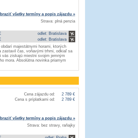
braziť všetky termíny a popis zájazdu »
Strava: plná penzia
€
odlet: Bratislava
€
odlet: Bratislava
 obdarí majestátnymi horami, ktorých
 zastavil čas, voňavými trhmi, odkiaľ sa
si vás ziskajú miestni svojim jemným
ého mora. Absolútna novinka priamym
Cena zájazdu od:
2 789 €
Cena s príplatkami od:
2 789 €
braziť všetky termíny a popis zájazdu »
Strava: bez stravy, raňajky
€
odlet: Praha