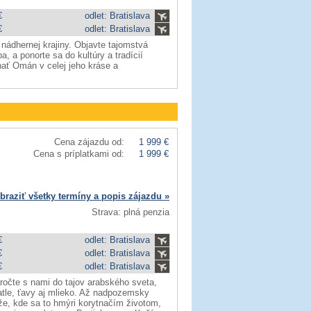
€
odlet: Bratislava
€
odlet: Bratislava
nádhernej krajiny. Objavte tajomstvá
, a ponorte sa do kultúry a tradícií
nať Omán v celej jeho kráse a
Cena zájazdu od:
1 999 €
Cena s príplatkami od:
1 999 €
braziť všetky termíny a popis zájazdu »
Strava: plná penzia
€
odlet: Bratislava
€
odlet: Bratislava
€
odlet: Bratislava
ročte s nami do tajov arabského sveta,
atle, ťavy aj mlieko. Až nadpozemsky
áže, kde sa to hmýri korytnačím životom,