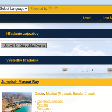
Powered by
Translate
Úvod
Last 
Hľadanie zájazdov
Výsledky hľadania
1
2
3
Jumeirah Muscat Bay
Omán
,
Maskat (Muscat)
,
Bandar Jissah
-
Pobytové zájazdy
-
Exotika
-
Potápanie