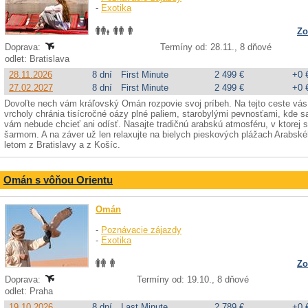
-
Exotika
Zo
Doprava:
Termíny od: 28.11., 8 dňové
odlet: Bratislava
28.11.2026
8 dní
First Minute
2 499 €
+0 
27.02.2027
8 dní
First Minute
2 499 €
+0 
Dovoľte nech vám kráľovský Omán rozpovie svoj príbeh. Na tejto ceste vás
vrcholy chránia tisícročné oázy plné paliem, starobylými pevnosťami, kde sa
vám nebude chcieť ani odísť. Nasajte tradičnú arabskú atmosféru, v ktorej 
šarmom. A na záver už len relaxujte na bielych pieskových plážach Arabsk
letom z Bratislavy a z Košíc.
Omán s vôňou Orientu
Omán
-
Poznávacie zájazdy
-
Exotika
Zo
Doprava:
Termíny od: 19.10., 8 dňové
odlet: Praha
19.10.2026
8 dní
Last Minute
2 789 €
+0 