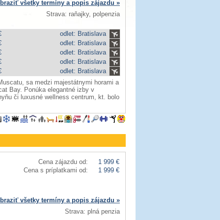
braziť všetky termíny a popis zájazdu »
Strava: raňajky, polpenzia
€
odlet: Bratislava
€
odlet: Bratislava
€
odlet: Bratislava
€
odlet: Bratislava
€
odlet: Bratislava
a Muscatu, sa medzi majestátnymi horami a
at Bay. Ponúka elegantné izby v
ňu či luxusné wellness centrum, kt. bolo
Cena zájazdu od:
1 999 €
Cena s príplatkami od:
1 999 €
braziť všetky termíny a popis zájazdu »
Strava: plná penzia