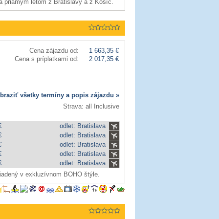
ka priamym letom z Bratislavy a z Košíc.
Cena zájazdu od:
1 663,35 €
Cena s príplatkami od:
2 017,35 €
braziť všetky termíny a popis zájazdu »
Strava: all Inclusive
€
odlet: Bratislava
€
odlet: Bratislava
€
odlet: Bratislava
€
odlet: Bratislava
€
odlet: Bratislava
iadený v exkluzívnom BOHO štýle.