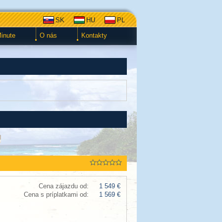
SK
HU
PL
Minute
O nás
Kontakty
Cena zájazdu od:
1 549 €
Cena s príplatkami od:
1 569 €