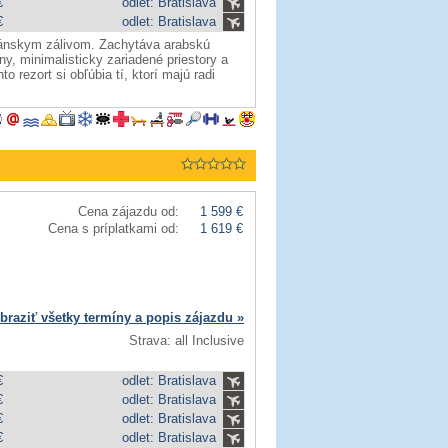
€
odlet: Bratislava
€
odlet: Bratislava
mánskym zálivom. Zachytáva arabskú
y, minimalisticky zariadené priestory a
 rezort si obľúbia tí, ktorí majú radi
Cena zájazdu od:
1 599 €
Cena s príplatkami od:
1 619 €
braziť všetky termíny a popis zájazdu »
Strava: all Inclusive
€
odlet: Bratislava
€
odlet: Bratislava
€
odlet: Bratislava
€
odlet: Bratislava