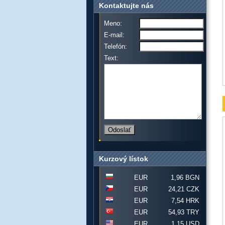
Kontaktujte nás
Meno:
E-mail:
Telefón:
Text:
Kurzový lístok
EUR
1,96 BGN
EUR
24,21 CZK
EUR
7,54 HRK
EUR
54,93 TRY
EUR
1,15 USD