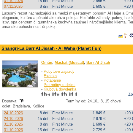
31.10.2026
15 dní
First Minute
2 456 €
+20 
07.11.2026
8 dní
First Minute
1 605 €
+20 
Luxusný rezort nachádzajúci sa medzi majestátnym pohorím Al Hajar a O
eleganciu, kultúru a pôsobí ako oáza pokoja. Rozľahlé záhrady, palmy, bazén
izby, spa centrum či gurmánska kuchyňa zaujme i náročnejšieho klienta. Tento
ománsku pohostinnosť či pokoj.
Shangri-La Barr Al Jissah - Al Waha (Planet Fun)
Omán
,
Maskat (Muscat)
,
Barr Al Jisah
-
Pobytové zájazdy
-
Exotika
-
Potápanie
-
Pre rodiny s deťmi
-
Klubová dovolenka
Zo
Doprava:
Termíny od: 24.10., 8, 15 dňové
odlet: Bratislava, Košice
24.10.2026
8 dní
First Minute
1 849 €
+20 
24.10.2026
15 dní
First Minute
2 879 €
+20 
31.10.2026
8 dní
First Minute
1 699 €
+20 
31.10.2026
15 dní
First Minute
2 729 €
+20 