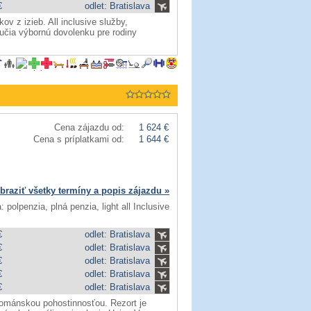
€
odlet: Bratislava
ov z izieb. All inclusive služby,
aručia výbornú dovolenku pre rodiny
Cena zájazdu od:
1 624 €
Cena s príplatkami od:
1 644 €
braziť všetky termíny a popis zájazdu »
: polpenzia, plná penzia, light all Inclusive
€
odlet: Bratislava
€
odlet: Bratislava
€
odlet: Bratislava
€
odlet: Bratislava
€
odlet: Bratislava
 ománskou pohostinnosťou. Rezort je