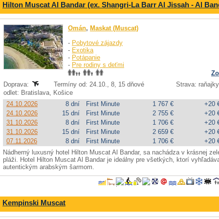
Hilton Muscat Al Bandar (ex. Shangri-La Barr Al Jissah - Al Ban
Omán
,
Maskat (Muscat)
-
Pobytové zájazdy
-
Exotika
-
Potápanie
-
Pre rodiny s deťmi
Zo
Doprava:
Termíny od: 24.10., 8, 15 dňové
Strava: raňajky,
odlet: Bratislava, Košice
24.10.2026
8 dní
First Minute
1 767 €
+20 
24.10.2026
15 dní
First Minute
2 755 €
+20 
31.10.2026
8 dní
First Minute
1 706 €
+20 
31.10.2026
15 dní
First Minute
2 659 €
+20 
07.11.2026
8 dní
First Minute
1 706 €
+20 
Nádherný luxusný hotel Hilton Muscat Al Bandar, sa nachádza v krásnej zel
pláži. Hotel Hilton Muscat Al Bandar je ideálny pre všetkých, ktorí vyhľadá
autentickým arabským šarmom.
Kempinski Muscat