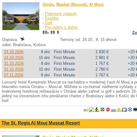
Omán
,
Maskat (Muscat)
,
Al Mouj
-
Pobytové zájazdy
-
Exotika
-
Golf
-
Pre rodiny s deťmi
Zo
Doprava:
Termíny od: 24.10., 8, 15 dňové
odlet: Bratislava, Košice
24.10.2026
8 dní
First Minute
1 830 €
+20 
24.10.2026
15 dní
First Minute
2 881 €
+20 
31.10.2026
8 dní
First Minute
1 767 €
+20 
31.10.2026
15 dní
First Minute
2 780 €
+20 
07.11.2026
8 dní
First Minute
1 767 €
+20 
Luxusný hotel Kempinski Muscat sa nachádza v modernej časti Al Mouj a 
hlavného mesta Ománu – Muscat. Môžete si vychutnať nádherné výhľady z in
hodnotenej hotelovej reštaurácie v Ománe alebo zahrať si golf v jedinom 
jediný na slovenskom trhu prinášame charter z Bratislavy alebo z Košíc do 
hod.
The St. Regis Al Mouj Muscat Resort