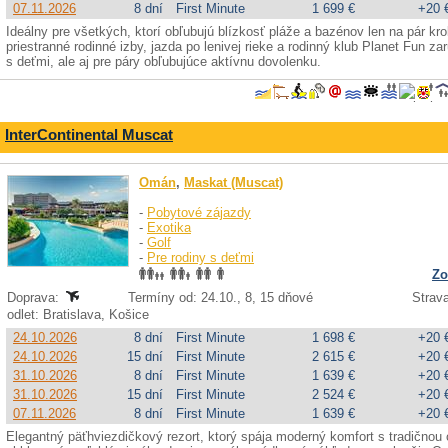
07.11.2026
8 dní
First Minute
1 699 €
+20 
Ideálny pre všetkých, ktorí obľubujú blízkosť pláže a bazénov len na pár krok
priestranné rodinné izby, jazda po lenivej rieke a rodinný klub Planet Fun z
s deťmi, ale aj pre páry obľubujúce aktívnu dovolenku.
InterContinental Muscat
Omán
,
Maskat (Muscat)
-
Pobytové zájazdy
-
Exotika
-
Golf
-
Pre rodiny s deťmi
Zo
Doprava:
Termíny od: 24.10., 8, 15 dňové
Strava
odlet: Bratislava, Košice
24.10.2026
8 dní
First Minute
1 698 €
+20 
24.10.2026
15 dní
First Minute
2 615 €
+20 
31.10.2026
8 dní
First Minute
1 639 €
+20 
31.10.2026
15 dní
First Minute
2 524 €
+20 
07.11.2026
8 dní
First Minute
1 639 €
+20 
Elegantný päťhviezdičkový rezort, ktorý spája moderný komfort s tradičnou