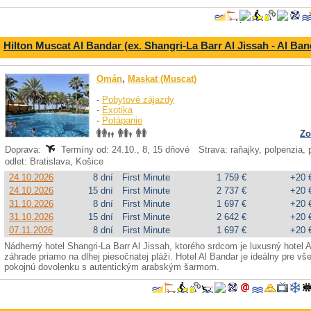
Hilton Muscat Al Bandar (ex. Shangri-La Barr Al Jissah - Al Ban
Omán
,
Maskat (Muscat)
-
Pobytové zájazdy
-
Exotika
-
Potápanie
Zo
Doprava:
Termíny od: 24.10., 8, 15 dňové
Strava: raňajky, polpenzia, p
odlet: Bratislava, Košice
24.10.2026
8 dní
First Minute
1 759 €
+20 
24.10.2026
15 dní
First Minute
2 737 €
+20 
31.10.2026
8 dní
First Minute
1 697 €
+20 
31.10.2026
15 dní
First Minute
2 642 €
+20 
07.11.2026
8 dní
First Minute
1 697 €
+20 
Nádherný hotel Shangri-La Barr Al Jissah, ktorého srdcom je luxusný hotel 
záhrade priamo na dlhej piesočnatej pláži. Hotel Al Bandar je ideálny pre vš
pokojnú dovolenku s autentickým arabským šarmom.