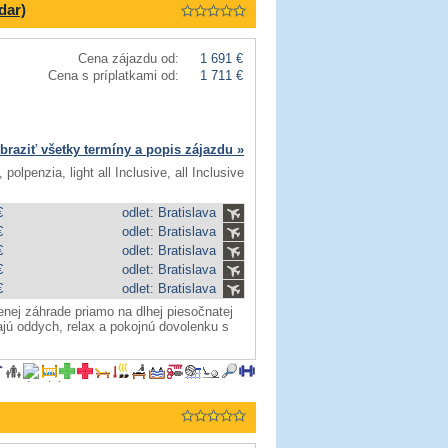
dar)
Cena zájazdu od:
1 691 €
Cena s príplatkami od:
1 711 €
braziť všetky termíny a popis zájazdu »
 polpenzia, light all Inclusive, all Inclusive
€
odlet: Bratislava
€
odlet: Bratislava
€
odlet: Bratislava
€
odlet: Bratislava
€
odlet: Bratislava
enej záhrade priamo na dlhej piesočnatej
vajú oddych, relax a pokojnú dovolenku s