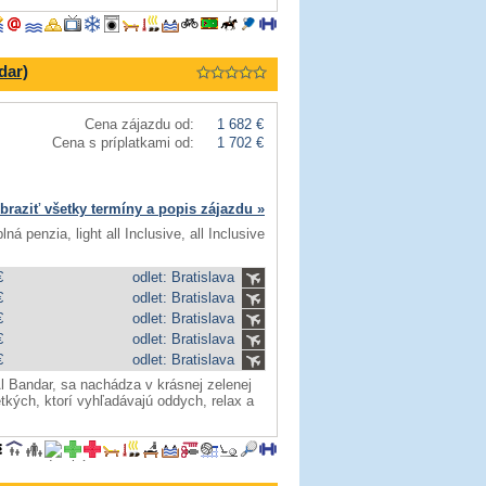
dar)
Cena zájazdu od:
1 682 €
Cena s príplatkami od:
1 702 €
braziť všetky termíny a popis zájazdu »
lná penzia, light all Inclusive, all Inclusive
€
odlet: Bratislava
€
odlet: Bratislava
€
odlet: Bratislava
€
odlet: Bratislava
€
odlet: Bratislava
Al Bandar, sa nachádza v krásnej zelenej
etkých, ktorí vyhľadávajú oddych, relax a