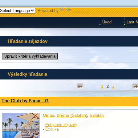
Powered by
Translate
Úvod
Last 
Hľadanie zájazdov
Výsledky hľadania
1
2
3
The Club by Fanar - G
Omán
,
Dhofar (Salalah)
,
Salalah
-
Pobytové zájazdy
-
Exotika