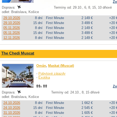
Zo
Doprava:
Termíny od: 29.10., 6, 8, 15, 10 dňové
odlet: Bratislava, Košice
29.10.2026
8 dní
First Minute
2 149 €
+20 
29.10.2026
15 dní
First Minute
3 499 €
+20 
05.11.2026
8 dní
First Minute
2 149 €
+20 
05.11.2026
15 dní
First Minute
3 499 €
+20 
12.11.2026
8 dní
First Minute
2 149 €
+20 
The Chedi Muscat
Omán
,
Maskat (Muscat)
-
Pobytové zájazdy
-
Exotika
Zo
Doprava:
Termíny od: 24.10., 8, 15 dňové
odlet: Bratislava, Košice
24.10.2026
8 dní
First Minute
1 662 €
+20 
24.10.2026
15 dní
First Minute
2 545 €
+20 
31.10.2026
8 dní
First Minute
1 605 €
+20 