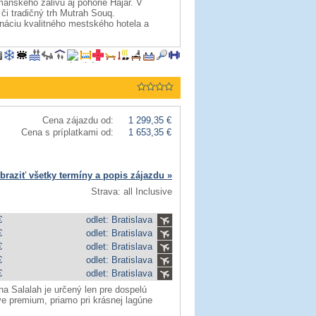
nskeho zálivu aj pohorie Hajar. V
i tradičný trh Mutrah Souq.
ináciu kvalitného mestského hotela a
Cena zájazdu od:
1 299,35 €
Cena s príplatkami od:
1 653,35 €
braziť všetky termíny a popis zájazdu »
Strava: all Inclusive
€
odlet: Bratislava
€
odlet: Bratislava
€
odlet: Bratislava
€
odlet: Bratislava
€
odlet: Bratislava
a Salalah je určený len pre dospelú
ive premium, priamo pri krásnej lagúne