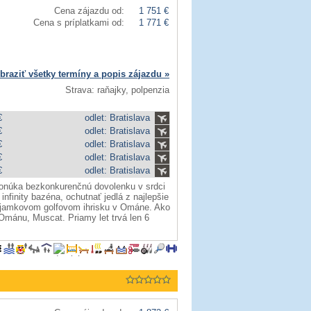
Cena zájazdu od:
1 751 €
Cena s príplatkami od:
1 771 €
braziť všetky termíny a popis zájazdu »
Strava: raňajky, polpenzia
€
odlet: Bratislava
€
odlet: Bratislava
€
odlet: Bratislava
€
odlet: Bratislava
€
odlet: Bratislava
ponúka bezkonkurenčnú dovolenku v srdci
finity bazéna, ochutnať jedlá z najlepšie
18-jamkovom golfovom ihrisku v Ománe. Ako
Ománu, Muscat. Priamy let trvá len 6