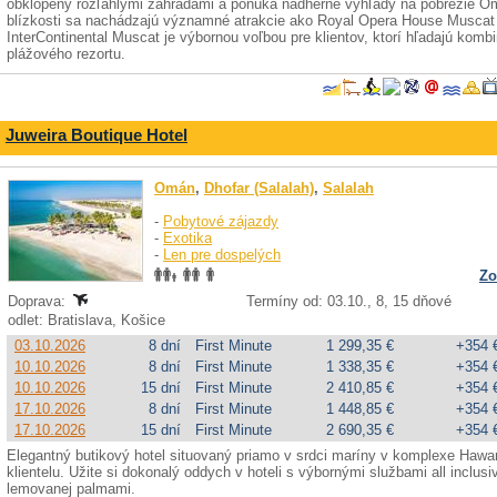
obklopený rozľahlými záhradami a ponúka nádherné výhľady na pobrežie Omá
blízkosti sa nachádzajú významné atrakcie ako Royal Opera House Muscat č
InterContinental Muscat je výbornou voľbou pre klientov, ktorí hľadajú komb
plážového rezortu.
Juweira Boutique Hotel
Omán
,
Dhofar (Salalah)
,
Salalah
-
Pobytové zájazdy
-
Exotika
-
Len pre dospelých
Zo
Doprava:
Termíny od: 03.10., 8, 15 dňové
odlet: Bratislava, Košice
03.10.2026
8 dní
First Minute
1 299,35 €
+354 
10.10.2026
8 dní
First Minute
1 338,35 €
+354 
10.10.2026
15 dní
First Minute
2 410,85 €
+354 
17.10.2026
8 dní
First Minute
1 448,85 €
+354 
17.10.2026
15 dní
First Minute
2 690,35 €
+354 
Elegantný butikový hotel situovaný priamo v srdci maríny v komplexe Hawan
klientelu. Užite si dokonalý oddych v hoteli s výbornými službami all inclus
lemovanej palmami.