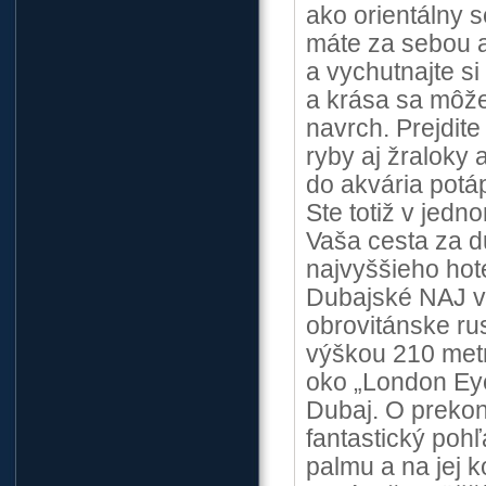
ako orientálny s
máte za sebou a
a vychutnajte s
a krása sa môže
navrch. Prejdit
ryby aj žraloky 
do akvária potá
Ste totiž v jedn
Vaša cesta za d
najvyššieho hot
Dubajské NAJ vá
obrovitánske ru
výškou 210 metr
oko „London Eye
Dubaj. O prekoná
fantastický poh
palmu a na jej k