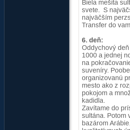
Biela mešita su
svete. S najväč
najväčším perz
Transfer do vam
6. deň:
Oddychový deň 
1000 a jednej n
na pokračovanie
suveníry. Poobe
organizovanú pr
mesto ako z rozp
pokojom a množ
kadidla.
Zavítame do prí
sultána. Potom v
bazárom Arábie,