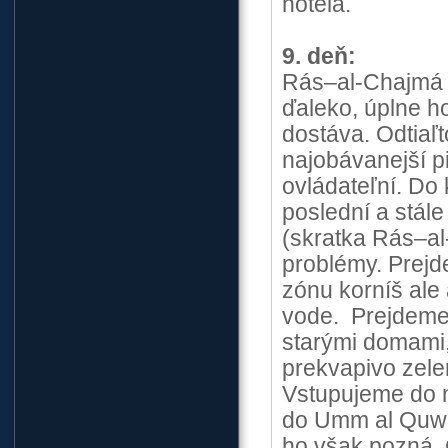
hotela.
9. deň:
Rás–al-Chajmá j
ďaleko, úplne h
dostáva. Odtiaľt
najobávanejší pi
ovládateľní. Do 
poslední a stál
(skratka Rás–al
problémy. Prejd
zónu korníš ale
vode. Prejdeme 
starými domami, 
prekvapivo zele
Vstupujeme do n
do Umm al Quwai
ho však pozná. C