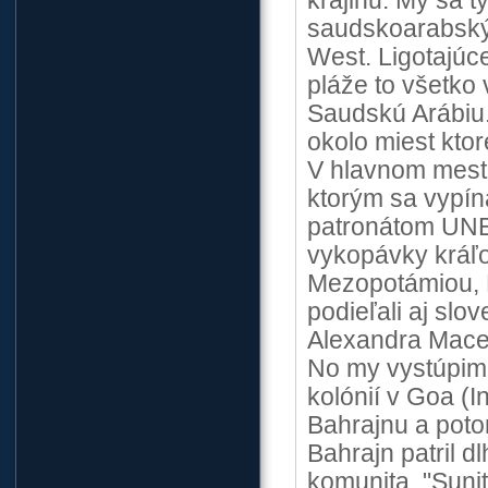
krajinu. My sa 
saudskoarabský 
West. Ligotajúc
pláže to všetko 
Saudskú Arábiu.
okolo miest kto
V hlavnom mest
ktorým sa vypín
patronátom UNE
vykopávky kráľo
Mezopotámiou, 
podieľali aj slo
Alexandra Mac
No my vystúpime
kolónií v Goa (
Bahrajnu a potom
Bahrajn patril dl
komunita. "Sunit