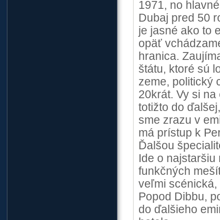
1971, no hlavné 
Dubaj pred 50 r
je jasné ako to
opäť vchádzame 
hranica. Zaujím
štátu, ktoré sú 
zeme, politický 
20krát. Vy si n
totižto do ďalš
sme zrazu v emi
má prístup k Pe
Ďalšou špeciali
Ide o najstaršiu 
funkčných mešít
veľmi scénická, 
Popod Dibbu, 
do ďalšieho emi