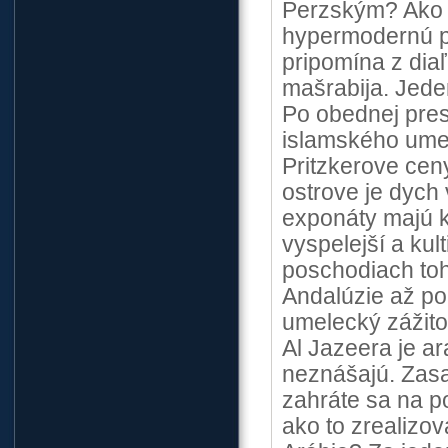
Perzským? Ako h
hypermodernú 
pripomína z diaľ
mašrabija. Jede
Po obednej pres
islamského umen
Pritzkerove cen
ostrove je dych 
exponáty majú k
vyspelejší a ku
poschodiach toh
Andalúzie až po
umelecký zážito
Al Jazeera je a
neznášajú. Zasa
zahráte sa na p
ako to zrealizo