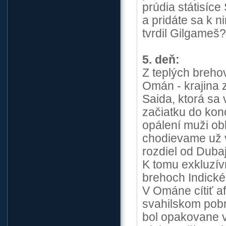
prúdia státisíce
a pridáte sa k 
tvrdil Gilgameš
5. deň:
Z teplých breho
Omán - krajina
Saida, ktorá sa 
začiatku do kon
opálení muži ob
chodievame už v
rozdiel od Duba
K tomu exkluzív
brehoch Indick
V Ománe cítiť af
svahilskom pobr
bol opakovane v