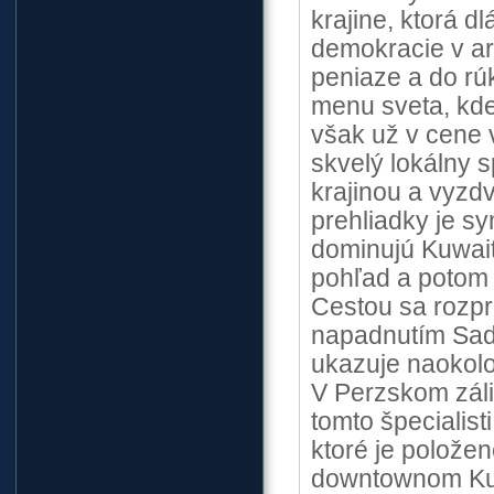
krajine, ktorá d
demokracie v ar
peniaze a do rúk
menu sveta, kd
však už v cene 
skvelý lokálny 
krajinou a vyzdv
prehliadky je s
dominujú Kuwait 
pohľad a potom
Cestou sa rozpr
napadnutím Sad
ukazuje naokolo 
V Perzskom záli
tomto špecialist
ktoré je položen
downtownom Kuw