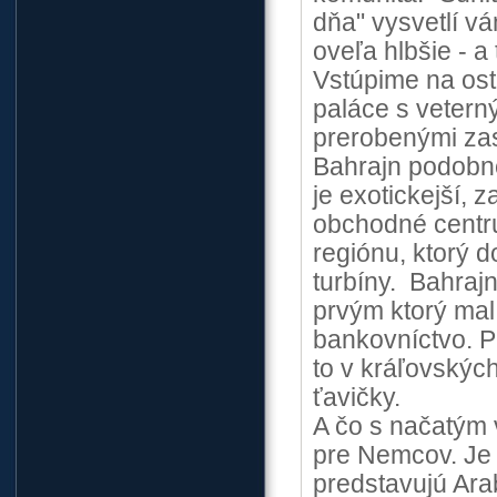
dňa" vysvetlí v
oveľa hlbšie - a
Vstúpime na ost
paláce s vetern
prerobenými za
Bahrajn podobne
je exotickejší,
obchodné centr
regiónu, ktorý d
turbíny. Bahrajn
prvým ktorý mal 
bankovníctvo. P
to v kráľovskýc
ťavičky.
A čo s načatým 
pre Nemcov. Je 
predstavujú Ara