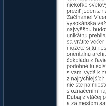
niekoľko svetov
prežiť jeden z n
Začíname! V ce
vysokánska veža
najvyššou budov
unikátnu prehlia
sa vrátite večer
môžete si tu ne
orientálnu archi
čokoládu z ťavi
podobné tu exis
s vami vydá k n
z najrýchlejších
nie ste na miest
s označením naj
Dubaj z vtáčej 
a za mestom sa 