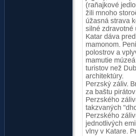
(raňajkové jedlo
žili mnoho storo
úžasná strava k
silné zdravotné 
Katar dáva pred
mamonom. Penia
polostrov a vply
mamutie múzeá, 
turistov než Dub
architektúry.
Perzský záliv. 
za baštu piráto
Perzského záliv
takzvaných "dho
Perzského zálivu
jednotlivých em
vlny v Katare. P