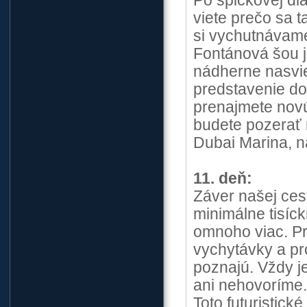
Po špičkovej di
viete prečo sa 
si vychutnávame
Fontánová šou j
nádherne nasviet
predstavenie do
prenajmete novú 
budete pozerať 
Dubai Marina, n
11. deň:
Záver našej cest
minimálne tisíckr
omnoho viac. Pre
vychytávky a pr
poznajú. Vždy j
ani nehovorím
Toto futuristic