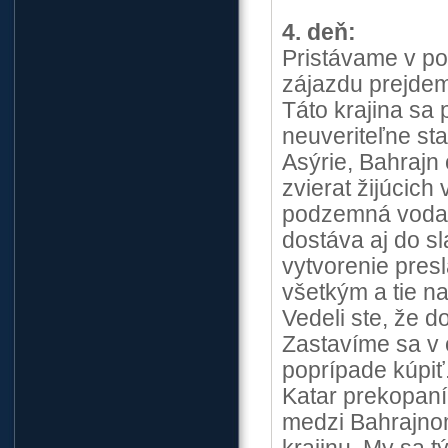
4. deň:
Pristávame v po
zájazdu prejdem
Táto krajina sa
neuveriteľne sta
Asýrie, Bahrajn
zvierat žijúcich
podzemná voda.
dostáva aj do s
vytvorenie pres
všetkým a tie na
Vedeli ste, že 
Zastavíme sa v 
poprípade kúpiť
Katar prekopaní
medzi Bahrajno