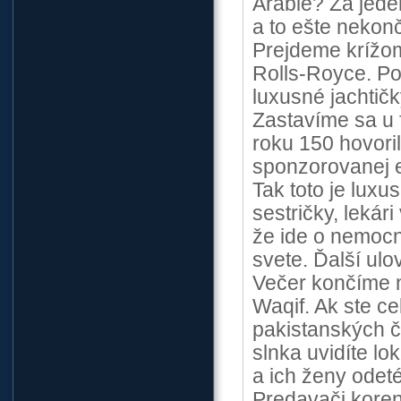
Arábie? Za jede
a to ešte nekon
Prejdeme krížom
Rolls-Royce. Po
luxusné jachtič
Zastavíme sa u 
roku 150 hovoril
sponzorovanej 
Tak toto je lux
sestričky, lekári
že ide o nemocni
svete. Ďalší ulo
Večer končíme n
Waqif. Ak ste ce
pakistanských či
slnka uvidíte l
a ich ženy odet
Predavači korení