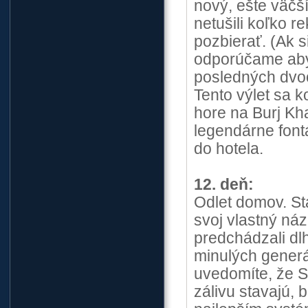
nový, ešte väčší
netušili koľko r
pozbierať. (Ak s
odporúčame aby s
posledných dvoc
Tento výlet sa 
hore na Burj Kh
legendárne font
do hotela.
12. deň:
Odlet domov. Sta
svoj vlastný náz
predchádzali dl
minulých generác
uvedomíte, že S
zálivu stavajú,