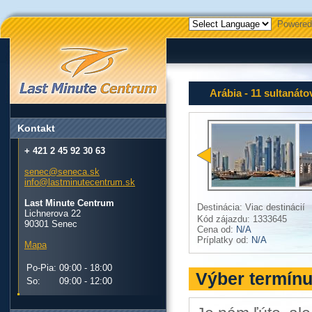
Powered
Arábia - 11 sultanáto
Kontakt
+ 421 2 45 92 30 63
senec@seneca.sk
info@lastminutecentrum.sk
Last Minute Centrum
Destinácia: Viac destinácií
Lichnerova 22
Kód zájazdu: 1333645
90301 Senec
Cena od:
N/A
Príplatky od:
N/A
Mapa
Po-Pia:
09:00 - 18:00
Výber termín
So:
09:00 - 12:00