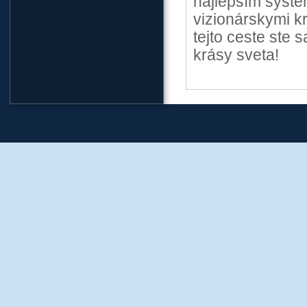
najlepším systé
vizionárskymi k
tejto ceste ste 
krásy sveta!