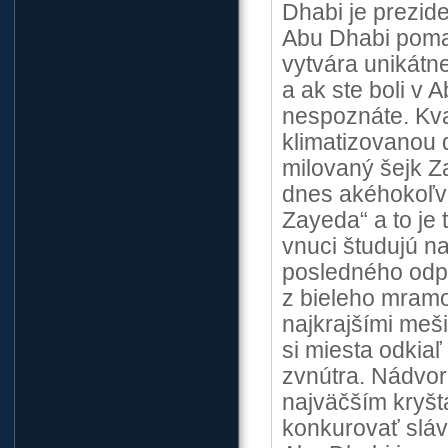
Dhabi je prezid
Abu Dhabi pomal
vytvára unikátn
a ak ste boli v A
nespoznáte. Kva
klimatizovanou 
milovaný šejk Z
dnes akéhokoľve
Zayeda“ a to je 
vnuci študujú n
posledného odpo
z bieleho mramo
najkrajšími meš
si miesta odkiaľ
zvnútra. Nádvori
najväčším kryšt
konkurovať sláv