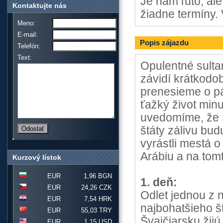
Je nám ľúto, al
Kontaktujte nás
žiadne termíny. 
Meno:
E-mail:
Popis zájazdu
Telefón:
Text:
Opulentné sulta
závidí krátkodo
prenesieme o p
ťažký život minu
uvedomíme, že S
štáty zálivu bud
vyrástli mestá 
Arábiu a na tom
Kurzový lístok
EUR
1,96 BGN
1. deň:
EUR
24,26 CZK
Odlet jednou z n
EUR
7,54 HRK
najbohatšieho š
EUR
55,03 TRY
Švajčiarsku žijú
EUR
1,15 USD