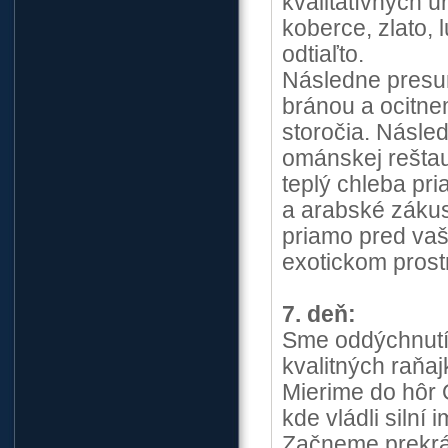
kvalitatívnych ú
koberce, zlato,
odtiaľto.
Následne presun
bránou a ocitn
storočia. Násle
ománskej reštau
teplý chleba pr
a arabské zákus
priamo pred vaš
exotickom prostr
7. deň:
Sme oddýchnutí 
kvalitných raňa
Mierime do hôr 
kde vládli siln
Začneme prekrá