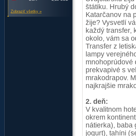
štátiku. Hrubý 
Zobraziť všetky »
Katarčanov na p
žije? Vysvetlí v
každý transfer,
okolo, vám sa od
Transfer z leti
lampy verejného 
mnohoprúdové dia
prekvapivé s ve
mrakodrapov. Mn
najkrajšie mrak
2. deň:
V kvalitnom hote
okrem kontinent
nátierka), baba
jogurt), tahíni 