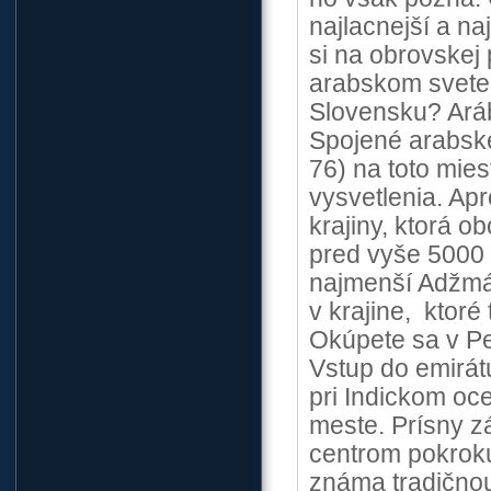
najlacnejší a n
si na obrovskej 
arabskom svete
Slovensku? Arábi
Spojené arabské 
76) na toto mie
vysvetlenia. Ap
krajiny, ktorá 
pred vyše 5000 
najmenší Adžmán
v krajine, ktoré
Okúpete sa v P
Vstup do emirát
pri Indickom oce
meste. Prísny z
centrom pokroku
známa tradičnou 