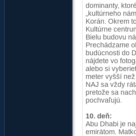
dominanty, ktor
„kultúrneho nám
Korán. Okrem to
Kultúrne centru
Bielu budovu ná
Prechádzame ok
budúcnosti do D
nájdete vo fotog
alebo si vyberie
meter vyšší než
NAJ sa vždy ráta
pretože sa nachá
pochvaľujú.
10. deň:
Abu Dhabi je na
emirátom. Matko