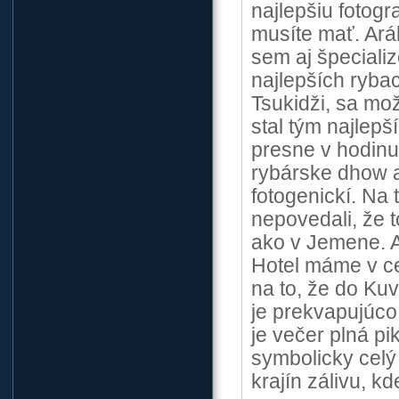
najlepšiu fotogr
musíte mať. Aráb
sem aj špeciali
najlepších rybac
Tsukidži, sa mo
stal tým najlepš
presne v hodinu,
rybárske dhow a
fotogenickí. Na
nepovedali, že t
ako v Jemene. A
Hotel máme v c
na to, že do Ku
je prekvapujúco
je večer plná pi
symbolicky celý
krajín zálivu, 