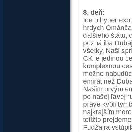
8. deň:
Ide o hyper exo
hrdých Ománčano
ďalšieho štátu,
pozná iba Dubaj
všetky. Naši spr
CK je jedinou c
komplexnou cest
možno nabudúce
emirát než Duba
Našim prvým emi
po našej ľavej r
práve kvôli týmt
najkrajším moro
totižto prejdeme
Fudžajra vstúpi