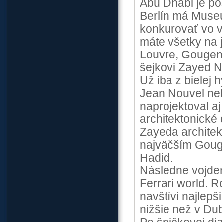
Abu Dhabi je p
Berlín má Muse
konkurovať vo v
máte všetky na 
Louvre, Gouge
šejkovi Zayed 
Už iba z bielej
Jean Nouvel neh
naprojektoval aj
architektonické
Zayeda architek
najväčším Gou
Hadid.
Následne vojdem
Ferrari world. 
navštívi najlep
nižšie než v Dub