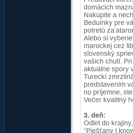
domácich maznáč
Nakúpite a nech
Beduínky pre vá
potretú za’ataro
Alebo si vyberi
marockej cez li
slovenský sprie
vašich chutí. Pr
aktuálne spory 
Tureckí zmrzliná
predstavením vám
no príjemne, st
Večer kvalitný h
3. deň:
Odlet do krajin
“Piešťany I know