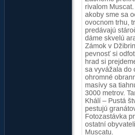
rivalom Muscat.
akoby sme sa oci
ovocnom trhu, t
predávajú stáro
dáme skvelú ar
Zámok v Džibrin
pevnosť si odfo
hrad si prejdem
sa vyvážala do 
ohromné obrann
masívy sa tiahn
3000 metrov. Ta
Khálí – Pustá št
pestujú granáto
Fotozastávka pr
ostatní obyvatel
Muscatu.