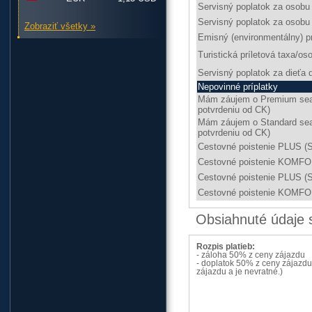
Servisný poplatok za osobu 
Servisný poplatok za osobu 
Zobraziť všetky »
Emisný (environmentálny) pr
Turistická príletová taxa/os
Servisný poplatok za dieťa d
Nepovinné príplatky
Mám záujem o Premium seat
potvrdeniu od CK)
Mám záujem o Standard seat
potvrdeniu od CK)
Cestovné poistenie PLUS (S
Cestovné poistenie KOMFOR
Cestovné poistenie PLUS (S
Cestovné poistenie KOMFO
Obsiahnuté údaje s
Rozpis platieb:
- záloha 50% z ceny zájazdu
- doplatok 50% z ceny zájazdu 
zájazdu a je nevratné.)