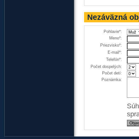
Nezáväzná ob
Pohlavie*:
Meno*:
Priezvisko*:
E-mail*:
Telefón*:
Počet dospelých:
Počet detí:
Poznámka:
Súh
spr