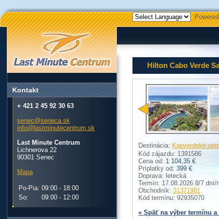
Powered
Hilton Cabo Verde Sa
Kontakt
+ 421 2 45 92 30 63
senec@seneca.sk
info@lastminutecentrum.sk
Last Minute Centrum
Destinácia:
Kapverdské ostr
Lichnerova 22
Kód zájazdu: 1391586
90301 Senec
Cena od:
1 104,35 €
Príplatky od:
399 €
Mapa
Doprava: letecká
Termín: 17.08.2026 8/7 dní/
Po-Pia:
09:00 - 18:00
Obchodník:
31371981
So:
09:00 - 12:00
Kód termínu: 92935070
« Späť na výber termínu a