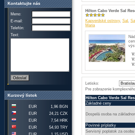
Kontaktujte nás
Hilton Cabo Verde Sal Res
Meno:
Kapverdské ostrovy
,
Sal
,
Sa
E-mail:
Maria
Telefón:
Text:
Nád
cen
výs
V
V
V
Letisko:
Pre zobrazenie komplexného
Kurzový lístok
Hilton Cabo Verde Sal Re
Základné ceny
EUR
1,96 BGN
EUR
24,21 CZK
Dospelá osoba na základnom
EUR
7,54 HRK
Povinné príplatky
EUR
54,93 TRY
Servisný poplatok za osobu 
EUR
1,15 USD