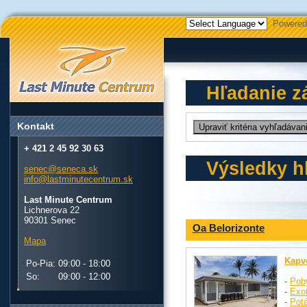
Powered
Hľadanie z
Kontakt
+ 421 2 45 92 30 63
Výsledky h
senec@seneca.sk
info@lastminutecentrum.sk
Last Minute Centrum
Lichnerova 22
90301 Senec
Oa Belorizonte
Mapa
Kapv
Po-Pia:
09:00 - 18:00
So:
09:00 - 12:00
-
Pob
-
Exo
-
Pot