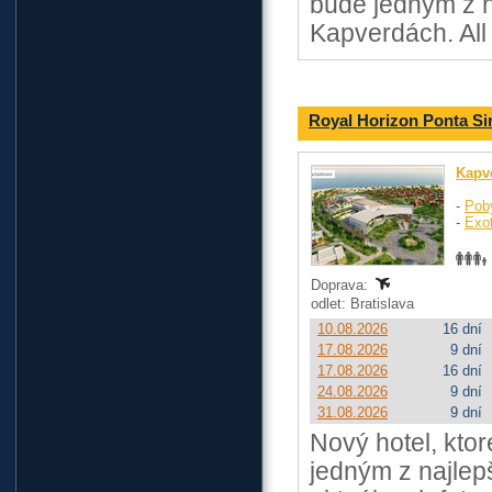
bude jedným z na
Kapverdách. All
Royal Horizon Ponta Si
Kapv
-
Pob
-
Exo
Doprava:
odlet: Bratislava
10.08.2026
16 dní
17.08.2026
9 dní
17.08.2026
16 dní
24.08.2026
9 dní
31.08.2026
9 dní
Nový hotel, kto
jedným z najlep