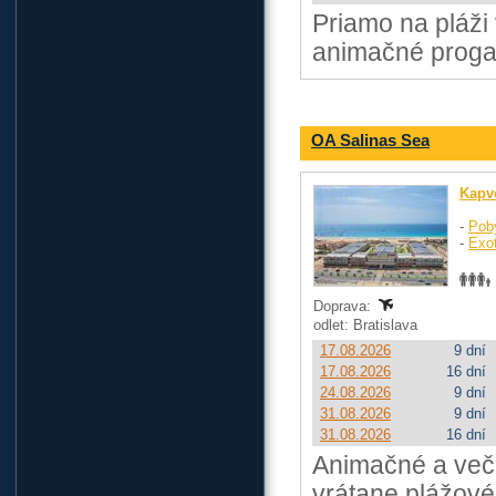
Priamo na pláži
animačné progar
OA Salinas Sea
Kapv
-
Pob
-
Exo
Doprava:
odlet: Bratislava
17.08.2026
9 dní
17.08.2026
16 dní
24.08.2026
9 dní
31.08.2026
9 dní
31.08.2026
16 dní
Animačné a veče
vrátane plážové