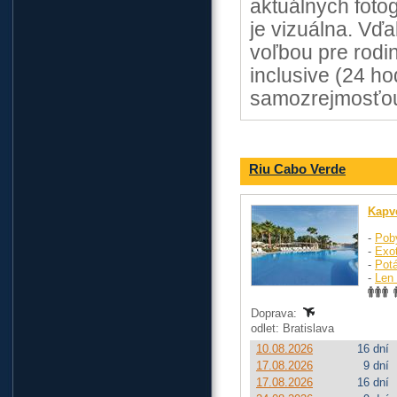
aktuálnych foto
je vizuálna. Vď
voľbou pre rodin
inclusive (24 h
samozrejmosťou 
Riu Cabo Verde
Kapv
-
Pob
-
Exo
-
Pot
-
Len 
Doprava:
odlet: Bratislava
10.08.2026
16 dní
17.08.2026
9 dní
17.08.2026
16 dní