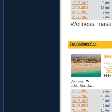
17.08.2026
9 dní
17.08.2026
16 dní
24.08.2026
9 dní
31.08.2026
9 dní
Wellness, masáže
Oa Salinas Sea
Kapv
-
Pob
-
Exo
-
Pre 
Doprava:
odlet: Bratislava
17.08.2026
9 dní
17.08.2026
16 dní
24.08.2026
9 dní
31.08.2026
9 dní
31.08.2026
16 dní