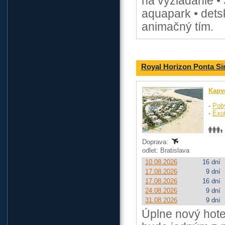
na vyžiadanie •
aquapark • dets
animačný tím.
Royal Horizon Ponta Si
Kapv
-
Pob
-
Exo
Doprava:
odlet: Bratislava
10.08.2026
16 dní
17.08.2026
9 dní
17.08.2026
16 dní
24.08.2026
9 dní
31.08.2026
9 dní
Úplne nový hote