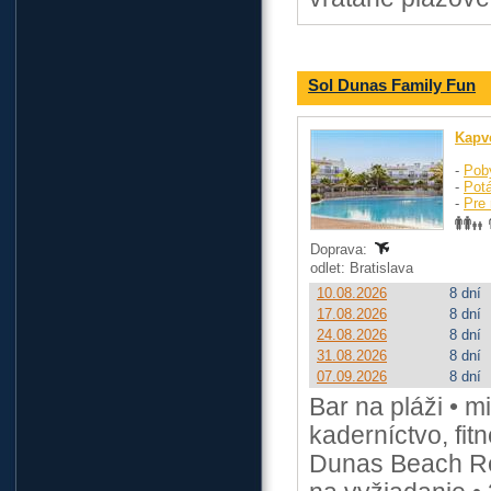
Sol Dunas Family Fun
Kapv
-
Pob
-
Pot
-
Pre 
Doprava:
odlet: Bratislava
10.08.2026
8 dní
17.08.2026
8 dní
24.08.2026
8 dní
31.08.2026
8 dní
07.09.2026
8 dní
Bar na pláži • 
kaderníctvo, fit
Dunas Beach Res