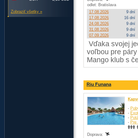
odlet: Bratislava
Zobraziť všetky »
17.08.2026
9 dní
17.08.2026
16 dní
24.08.2026
9 dní
31.08.2026
9 dní
07.09.2026
9 dní
Vďaka svojej je
voľbou pre páry 
Mango klub s č
Riu Funana
Kapv
-
Pob
-
Exo
-
Pot
-
Pre 
Doprava: