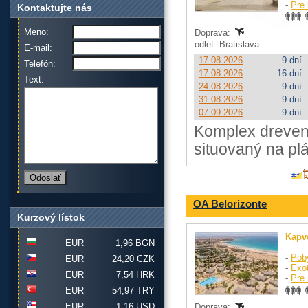
-
Pre 
Kontaktujte nás
Meno:
Doprava:
odlet: Bratislava
E-mail:
17.08.2026
9 dní
Telefón:
17.08.2026
16 dní
Text:
24.08.2026
9 dní
31.08.2026
9 dní
07.09.2026
9 dní
Komplex dreven
situovaný na plá
OA Belorizonte
Kurzový lístok
Kapv
EUR
1,96 BGN
-
Pob
EUR
24,20 CZK
-
Exo
EUR
7,54 HRK
-
Pre 
EUR
54,97 TRY
EUR
1,16 USD
Doprava: