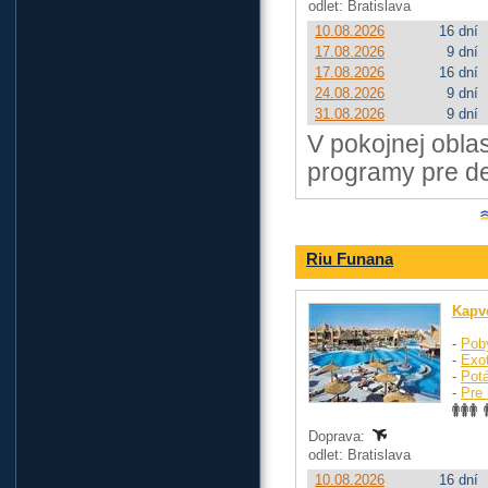
odlet: Bratislava
10.08.2026
16 dní
17.08.2026
9 dní
17.08.2026
16 dní
24.08.2026
9 dní
31.08.2026
9 dní
V pokojnej obla
programy pre det
Riu Funana
Kapv
-
Pob
-
Exo
-
Pot
-
Pre 
Doprava:
odlet: Bratislava
10.08.2026
16 dní