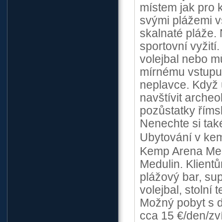
místem jak pro k
svými plážemi v
skalnaté pláže. 
sportovní vyžití.
volejbal nebo mů
mírnému vstupu 
neplavce. Když 
navštívit archeo
pozůstatky říms
Nenechte si tak
Ubytování v ke
Kemp Arena Med
Medulin. Klientů
plážový bar, sup
volejbal, stolní 
Možný pobyt s 
cca 15 €/den/zví