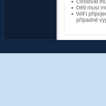
Cestovat mů
Děti musí mí
WiFi připoje
případné v