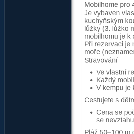
Mobilhome pro 
Je vybaven vlas
kuchyňským kout
lůžky (3. lůžko
mobilhomu je k d
Při rezervaci je
moře (neznamen
Stravování
Ve vlastní re
Každý mobi
V kempu je k
Cestujete s dět
Cena se poč
se nevztahuj
Pláž 50–100 m 