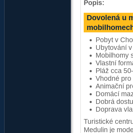
Popis:
Dovolená u m
mobilhomech 
Pobyt v Cho
Ubytování v
Mobilhomy s
Vlastní form
Pláž cca 50
Vhodné pro 
Animační pr
Domácí mazl
Dobrá dost
Doprava vla
Turistické centr
Medulin je moder