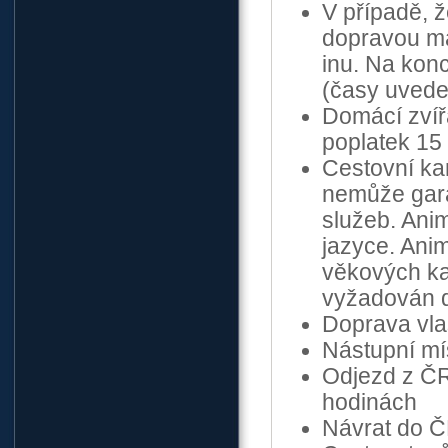
V případě, ž
dopravou ma
inu. Na kon
(časy uvede
Domácí zvíř
poplatek 15 
Cestovní ka
nemůže gara
služeb. Ani
jazyce. Ani
věkových ka
vyžadován d
Doprava vla
Nástupní mí
Odjezd z ČR
hodinách
Návrat do Č