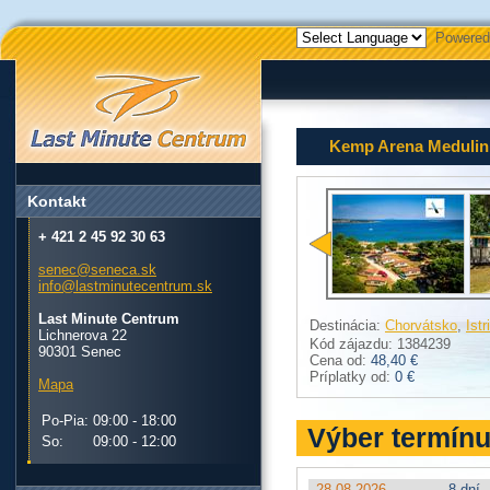
Powered
Kemp Arena Medulin
Kontakt
+ 421 2 45 92 30 63
senec@seneca.sk
info@lastminutecentrum.sk
Last Minute Centrum
Destinácia:
Chorvátsko
,
Istr
Lichnerova 22
Kód zájazdu: 1384239
90301 Senec
Cena od:
48,40 €
Príplatky od:
0 €
Mapa
Po-Pia:
09:00 - 18:00
Výber termín
So:
09:00 - 12:00
28.08.2026
8 dní