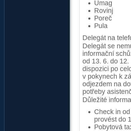
Umag
Rovinj
Poreč
Pula
Delegát na tele
Delegát se nemu
informační schů
od 13. 6. do 12.
dispozici po cel
v pokynech k zá
odjezdem na dov
potřeby asistenč
Důležité inform
Check in od 
provést do 
Pobytová ta