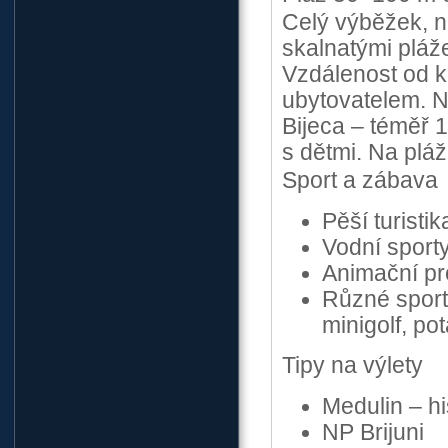
Celý výběžek, 
skalnatými pláž
Vzdálenost od k
ubytovatelem. 
Bijeca – téměř 
s dětmi. Na pláž
Sport a zábava
Pěší turistik
Vodní sport
Animační pr
Různé sportov
minigolf, po
Tipy na výlety
Medulin – h
NP Brijuni