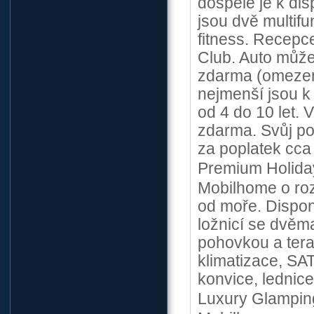
dospělé je k di
jsou dvě multifu
fitness. Recepc
Club. Auto může
zdarma (omezená
nejmenší jsou k 
od 4 do 10 let. 
zdarma. Svůj po
za poplatek cca
Premium Holida
Mobilhome o roz
od moře. Dispon
ložnicí se dvěm
pohovkou a tera
klimatizace, SA
konvice, lednice
Luxury Glampin