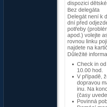
dispozici dětské
Bez delegáta
Delegát není k d
dní před odjezde
potřeby (problém
apod.) volejte a
rovnou linku poji
najdete na karti
Důležité inform
Check in od 
10.00 hod.
V případě, ž
dopravou ma
inu. Na kon
(časy uvede
Povinná pob