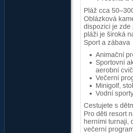
Pláž cca 50–30
Oblázková kamen
dispozici je zde
pláži je široká 
Sport a zábava
Animační pr
Sportovní ak
aerobní cvi
Večerní pro
Minigolf, sto
Vodní sporty
Cestujete s dět
Pro děti resort 
herními turnaji,
večerní programy