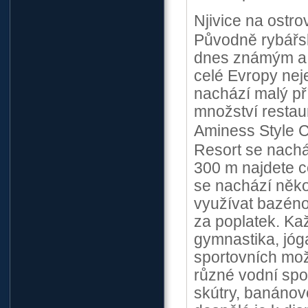
Njivice na ostro
Původně rybářská
dnes známým a o
celé Evropy neje
nachází malý pří
množství restau
Aminess Style C
Resort se nachá
300 m najdete c
se nachází něko
využívat bazéno
za poplatek. Kaž
gymnastika, jóga
sportovních možn
různé vodní spor
skútry, banánové