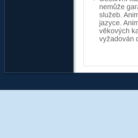
nemůže gara
služeb. Ani
jazyce. Ani
věkových ka
vyžadován d