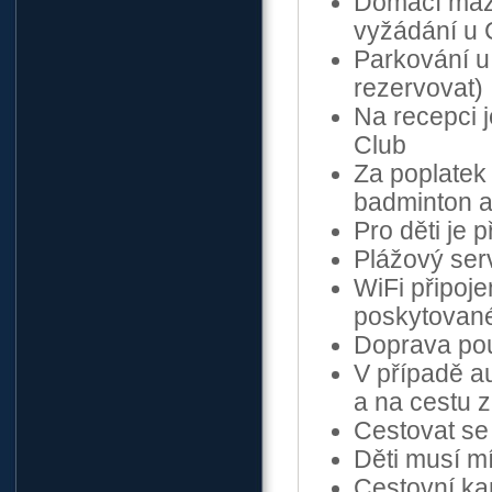
Domácí mazl
vyžádání u 
Parkování u
rezervovat)
Na recepci j
Club
Za poplatek j
badminton a
Pro děti je 
Plážový ser
WiFi připoje
poskytované
Doprava pou
V případě a
a na cestu 
Cestovat se
Děti musí mí
Cestovní ka