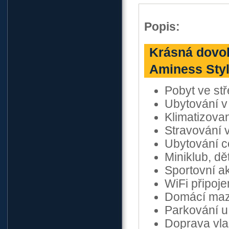
Popis:
Krásná dovol
Aminess Styl
Pobyt ve stř
Ubytování v
Klimatizova
Stravování v 
Ubytování c
Miniklub, dět
Sportovní ak
WiFi připoj
Domácí mazl
Parkování u
Doprava vla