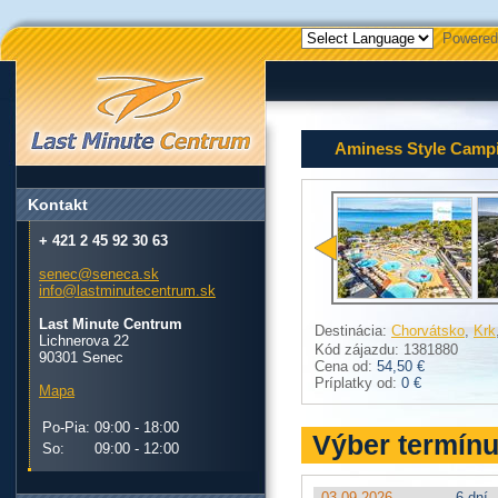
Powered
Aminess Style Campi
Kontakt
+ 421 2 45 92 30 63
senec@seneca.sk
info@lastminutecentrum.sk
Last Minute Centrum
Destinácia:
Chorvátsko
,
Krk
Lichnerova 22
Kód zájazdu: 1381880
90301 Senec
Cena od:
54,50 €
Príplatky od:
0 €
Mapa
Po-Pia:
09:00 - 18:00
Výber termín
So:
09:00 - 12:00
03.09.2026
6 dní