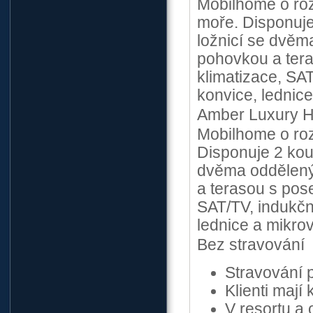
Mobilhome o ro
moře. Disponuje
ložnicí se dvěm
pohovkou a tera
klimatizace, SA
konvice, lednice
Amber Luxury H
Mobilhome o roz
Disponuje 2 kou
dvěma odděleným
a terasou s pose
SAT/TV, indukčn
lednice a mikrov
Bez stravování
Stravování p
Klienti mají
V resortu a 