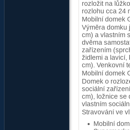
rozložit na lůž
rozlohu cca 24 
Mobilní domek 
Výměra domku j
cm) a vlastním 
dvěma samostat
zařízením (sprch
židlemi a lavicí
cm). Venkovní t
Mobilní domek 
Domek o rozloze
sociální zaříze
cm), ložnice se
vlastním sociál
Stravování ve vl
Mobilní dom