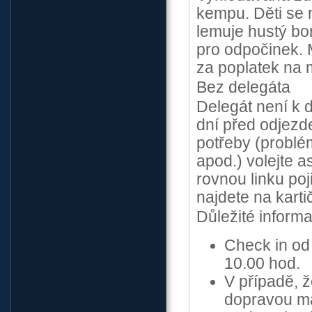
kempu. Děti se 
lemuje hustý bor
pro odpočinek. 
za poplatek na 
Bez delegáta
Delegát není k d
dní před odjezde
potřeby (problém
apod.) volejte a
rovnou linku poji
najdete na karti
Důležité inform
Check in od 
10.00 hod.
V případě, ž
dopravou ma