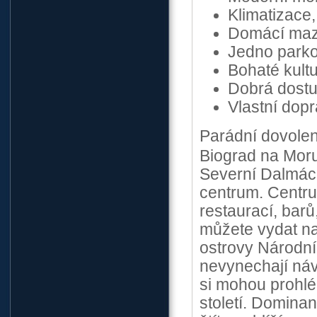
Klimatizace
Domácí mazl
Jedno parko
Bohaté kultu
Dobrá dost
Vlastní dop
Parádní dovole
Biograd na Moru 
Severní Dalmáci
centrum. Centr
restaurací, barů
můžete vydat na
ostrovy Národníh
nevynechají náv
si mohou prohlé
století. Dominan