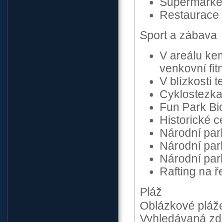
Supermarket
Restaurace 
Sport a zábava
V areálu kem
venkovní fit
V blízkosti 
Cyklostezka
Fun Park Bi
Historické 
Národní park
Národní pa
Národní par
Rafting na 
Pláž
Oblázkové pláž
Vyhledávaná zde