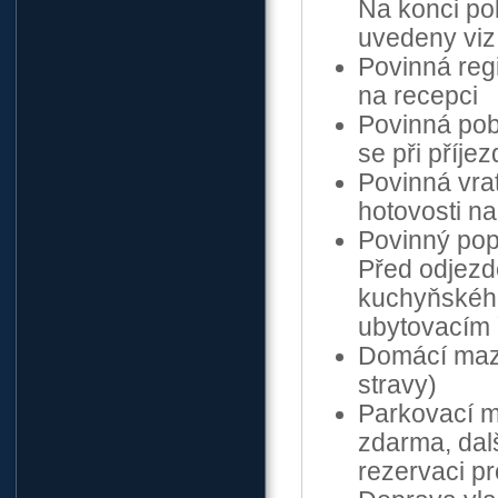
Na konci po
uvedeny viz
Povinná regi
na recepci
Povinná pob
se při příje
Povinná vra
hotovosti na
Povinný popl
Před odjezde
kuchyňského
ubytovacím
Domácí mazl
stravy)
Parkovací m
zdarma, dalš
rezervaci p