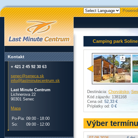
Powered
Camping park Soline
Kontakt
+ 421 2 45 92 30 63
senec@seneca.sk
info@lastminutecentrum.sk
Last Minute Centrum
Destinácia:
Chorvátsko
,
Sev
Lichnerova 22
Kód zájazdu: 1381168
90301 Senec
Cena od:
52,33 €
Príplatky od:
0 €
Mapa
Po-Pia:
09:00 - 18:00
Výber termín
So:
09:00 - 12:00
07.08.2026
4 dni