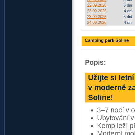
22.09.2026
6 dní
23.09.2026
4 dni
23.09.2026
5 dní
24.09.2026
4 dni
Camping park Soline
Popis:
Užijte si le
v moderně za
Soline!
3–7 nocí v 
Ubytování v
Kemp leží p
Moderní mob