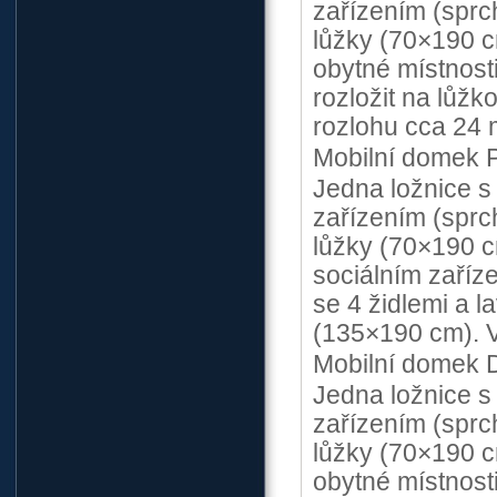
zařízením (spr
lůžky (70×190 c
obytné místnosti 
rozložit na lůž
rozlohu cca 24 
Mobilní domek 
Jedna ložnice s
zařízením (spr
lůžky (70×190 c
sociálním zaříze
se 4 židlemi a la
(135×190 cm). V
Mobilní domek D
Jedna ložnice s
zařízením (spr
lůžky (70×190 c
obytné místnosti 