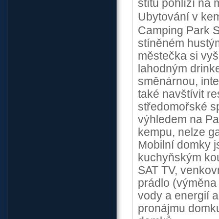
štítu pohlíží na
Ubytování v kem
Camping Park S
stíněném hustým
městečka si vy
lahodným drink
směnárnou, int
také navštívit r
středomořské spe
výhledem na Paš
kempu, nelze ga
Mobilní domky j
kuchyňským kout
SAT TV, venkov
prádlo (výměna 
vody a energií 
pronájmu domku.