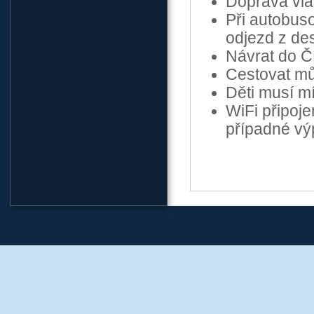
Doprava vla
Při autobuso
odjezd z de
Návrat do Č
Cestovat mů
Děti musí mí
WiFi připoje
případné v