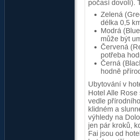
počasí dovolí). 
Zelená (Gre
délka 0,5 k
Modrá (Blue 
může být um
Červená (Red
potřeba hod
Černá (Black
hodně příro
Ubytování v hot
Hotel Alle Rose
vedle přírodního
klidném a slunn
výhledy na Dolo
jen pár kroků, 
Fai jsou od hot