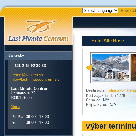
Powered
Hotel Alle Rose
Kontakt
+ 421 2 45 92 30 63
senec@seneca.sk
info@lastminutecentrum.sk
Last Minute Centrum
Destinácia:
Taliansko
,
Trent
Lichnerova 22
Kód zájazdu: 1374229
90301 Senec
Cena od:
N/A
Príplatky od:
N/A
Mapa
Po-Pia:
09:00 - 18:00
So:
09:00 - 12:00
Výber termín