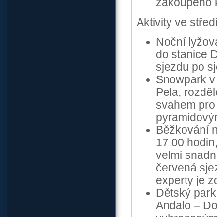
zakoupeno k
Aktivity ve střed
Noční lyžov
do stanice 
sjezdu po sj
Snowpark v 
Pela, rozdě
svahem pro 
pyramidový
Běžkování n
17.00 hodin,
velmi snadn
červená sje
experty je 
Dětský park
Andalo – Do