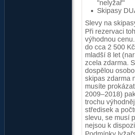
"nelyžař"
Skipasy DUA
Slevy na skipas
Při rezervaci to
výhodnou cenu. 
do cca 2 500 Kč/
mladší 8 let (n
zcela zdarma. S
dospělou osobou
skipas zdarma n
musíte prokázat 
2009–2018) pak
trochu výhodnějš
středisek a počtu
slevu, se musí 
nejsou k dispozi
Podmínky lyžařs