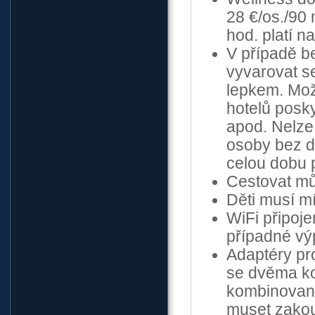
28 €/os./90
hod. platí n
V případě b
vyvarovat s
lepkem. Mož
hotelů posk
apod. Nelze
osoby bez d
celou dobu 
Cestovat mů
Děti musí mí
WiFi připoje
případné v
Adaptéry pro
se dvěma ko
kombinovaný
muset zakoup