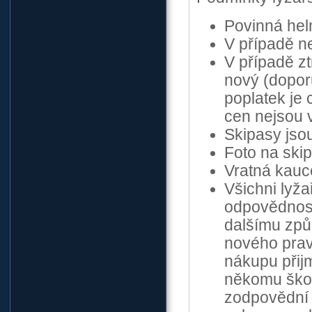
Povinná hel
V případě n
V případě zt
nový (doporu
poplatek je
cen nejsou v
Skipasy jso
Foto na ski
Vratná kauce
Všichni lyža
odpovědnost
dalšímu způ
nového prav
nákupu přijm
někomu škod
zodpovědní 