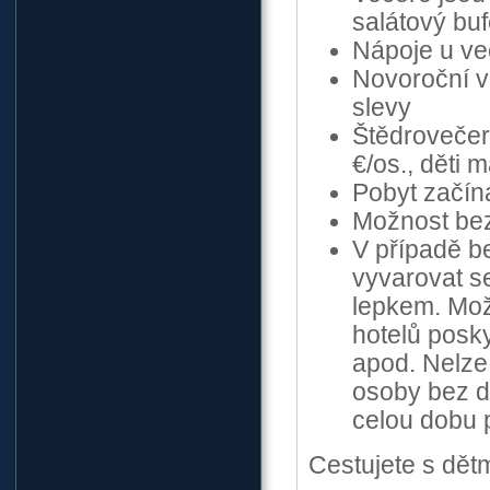
salátový buf
Nápoje u ve
Novoroční ve
slevy
Štědrovečer
€/os., děti m
Pobyt začíná
Možnost bez
V případě b
vyvarovat s
lepkem. Mož
hotelů posk
apod. Nelze
osoby bez d
celou dobu 
Cestujete s dět