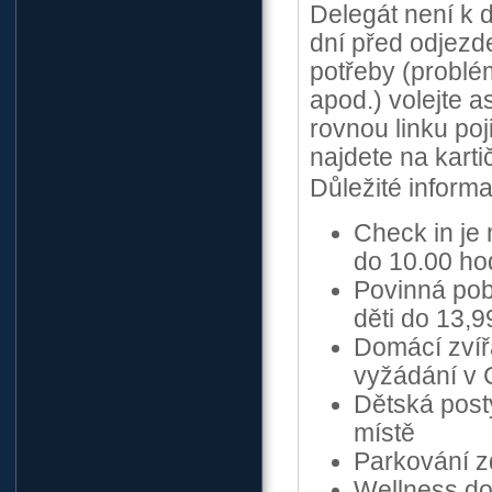
Delegát není k d
dní před odjezde
potřeby (problém
apod.) volejte a
rovnou linku poji
najdete na karti
Důležité inform
Check in je
do 10.00 ho
Povinná poby
děti do 13,99
Domácí zvíř
vyžádání v 
Dětská post
místě
Parkování z
Wellness do