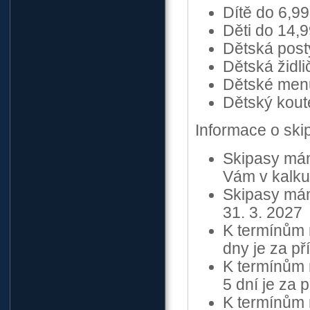
Dítě do 6,99
Děti do 14,9
Dětská post
Dětská židl
Dětské men
Dětský kout
Informace o sk
Skipasy mám
Vám v kalkul
Skipasy mám
31. 3. 2027
K termínům n
dny je za př
K termínům n
5 dní je za p
K termínům n