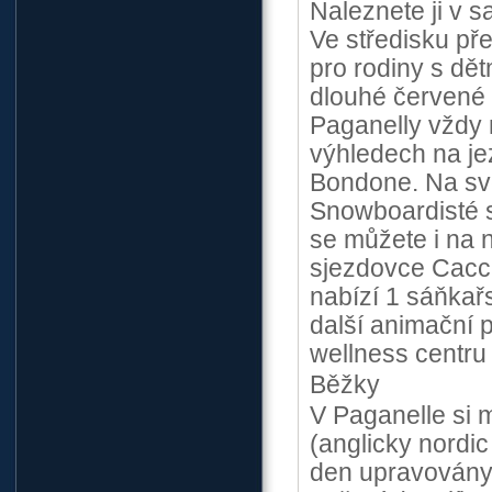
Naleznete ji v s
Ve středisku př
pro rodiny s dě
dlouhé červené 
Paganelly vždy
výhledech na je
Bondone. Na své
Snowboardisté s
se můžete i na n
sjezdovce Caccia
nabízí 1 sáňkař
další animační 
wellness centru
Běžky
V Paganelle si 
(anglicky nordic
den upravovány 