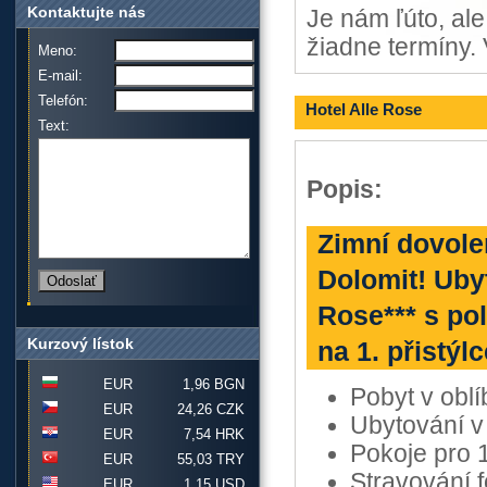
Kontaktujte nás
Je nám ľúto, al
žiadne termíny. 
Meno:
E-mail:
Telefón:
Hotel Alle Rose
Text:
Popis:
Zimní dovole
Dolomit! Ubyt
Rose*** s pol
Kurzový lístok
na 1. přistýl
EUR
1,96 BGN
Pobyt v oblí
EUR
24,26 CZK
Ubytování v 
EUR
7,54 HRK
Pokoje pro 
EUR
55,03 TRY
Stravování 
EUR
1,15 USD