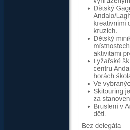
vyhrazeným 
Dětský Gagg
Andalo/Laghe
kreativními
kruzích.
Dětský mini
místnostech 
aktivitami p
Lyžařské ško
centru Anda
horách škola
Ve vybranýc
Skitouring j
za stanove
Bruslení v A
děti.
Bez delegáta