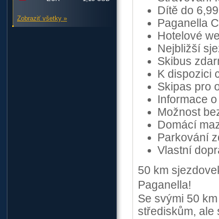
Dítě do 6,99
Zobraziť všetky »
Paganella Ca
Hotelové we
Nejbližší s
Skibus zdar
K dispozici
Skipas pro 
Informace o
Možnost bez
Domácí mazl
Parkování 
Vlastní dop
50 km sjezdovek
Paganella!
Se svými 50 km 
střediskům, ale 