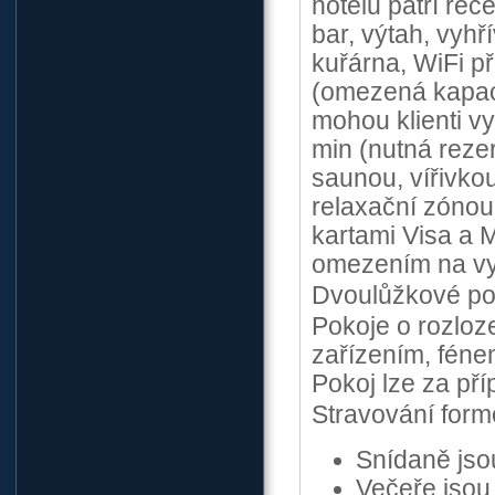
hotelu patří rec
bar, výtah, vyhř
kuřárna, WiFi př
(omezená kapaci
mohou klienti vy
min (nutná reze
saunou, vířivkou
relaxační zónou 
kartami Visa a 
omezením na vy
Dvoulůžkové pok
Pokoje o rozloz
zařízením, féne
Pokoj lze za pří
Stravování for
Snídaně jso
Večeře jsou