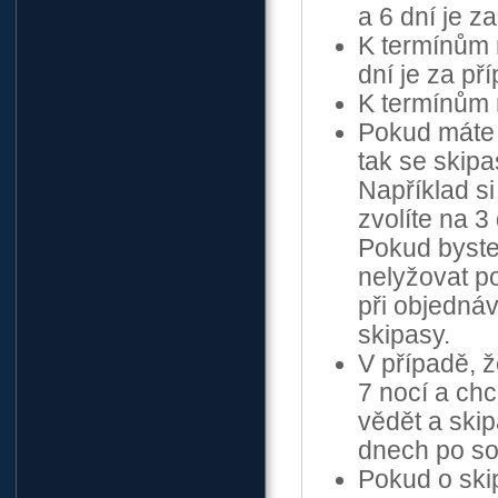
a 6 dní je za
K termínům n
dní je za pří
K termínům 
Pokud máte 
tak se skip
Například si
zvolíte na 3 
Pokud byste
nelyžovat p
při objednáv
skipasy.
V případě, 
7 nocí a chc
vědět a ski
dnech po so
Pokud o ski