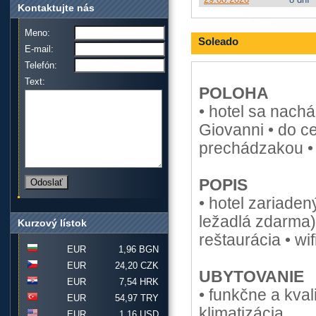
Kontaktujte nás
Meno:
Soleado
E-mail:
Telefón:
Text:
POLOHA
• hotel sa nach
Giovanni • do c
prechádzakou • 
POPIS
• hotel zariaden
ležadlá zdarma)
Kurzový lístok
reštaurácia • wi
EUR
1,96 BGN
EUR
24,20 CZK
UBYTOVANIE
EUR
7,54 HRK
• funkčne a kval
EUR
54,97 TRY
klimatizácia
EUR
1,16 USD