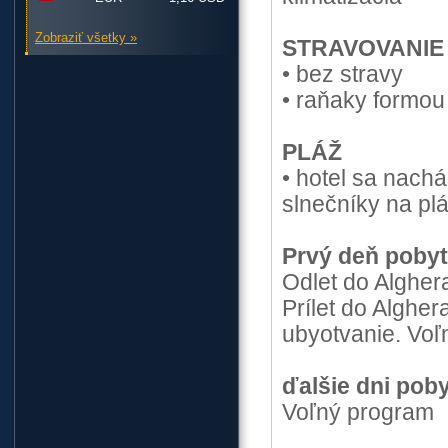
Zobraziť všetky »
STRAVOVANIE
• bez stravy
• raňaky formou
PLÁŽ
• hotel sa nach
slnečníky na plá
Prvý deň poby
Odlet do Algher
Prílet do Algher
ubyotvanie. Voľ
ďalšie dni pob
Voľný program