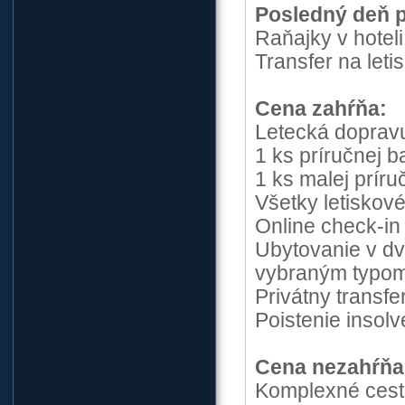
Posledný deň 
Raňajky v hotel
Transfer na letis
Cena zahŕňa:
Letecká dopravu
1 ks príručnej 
1 ks malej prír
Všetky letiskové
Online check-in
Ubytovanie v dvo
vybraným typom
Privátny transfer
Poistenie insol
Cena nezahŕňa
Komplexné cest