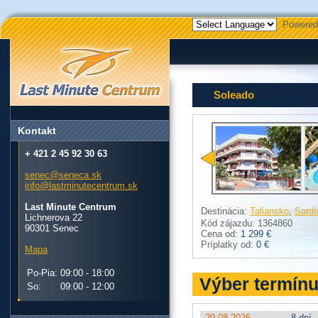
Powered
Soleado
Kontakt
+ 421 2 45 92 30 63
senec@seneca.sk
info@lastminutecentrum.sk
Last Minute Centrum
Destinácia:
Taliansko
,
Sardí
Lichnerova 22
Kód zájazdu: 1364860
90301 Senec
Cena od:
1 299 €
Príplatky od:
0 €
Mapa
Po-Pia:
09:00 - 18:00
Výber termín
So:
09:00 - 12:00
29.08.2026
8 dní