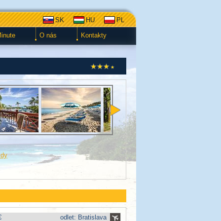
SK
HU
PL
Minute
O nás
Kontakty
zdy
€
odlet: Bratislava