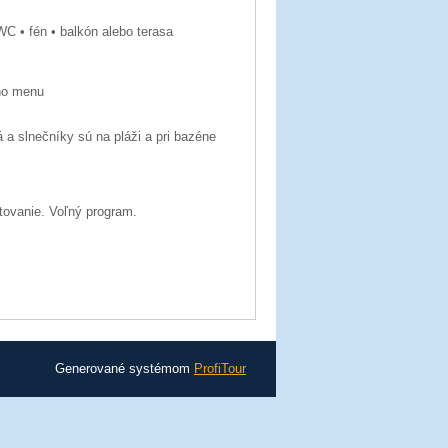
WC • fén • balkón alebo terasa
ého menu
 a slnečníky sú na pláži a pri bazéne
tovanie. Voľný program.
Generované systémom
ProfiTour