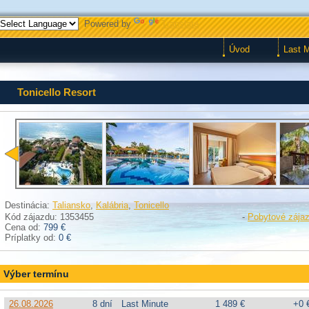
Powered by
Translate
Úvod
Last 
Tonicello Resort
Destinácia:
Taliansko
,
Kalábria
,
Tonicello
Kód zájazdu: 1353455
-
Pobytové zája
Cena od:
799 €
Príplatky od:
0 €
Výber termínu
26.08.2026
8 dní
Last Minute
1 489 €
+0 