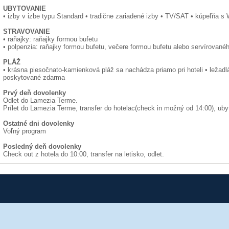
UBYTOVANIE
• izby v izbe typu Standard • tradične zariadené izby • TV/SAT • kúpeľňa s 
STRAVOVANIE
• raňajky: raňajky formou bufetu
• polpenzia: raňajky formou bufetu, večere formou bufetu alebo servírovan
PLÁŽ
• krásna piesočnato-kamienková pláž sa nachádza priamo pri hoteli • ležadlá
poskytované zdarma
Prvý deň dovolenky
Odlet do Lamezia Terme.
Prílet do Lamezia Terme, transfer do hotelac(check in možný od 14:00), uby
Ostatné dni dovolenky
Voľný program
Posledný deň dovolenky
Check out z hotela do 10:00, transfer na letisko, odlet.