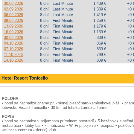
30.08.2026
8 dní
Last Minute
1 439 €
+0 
02.09.2026
8 dní
Last Minute
1 339 €
+0 
06.09.2026
8 dní
Last Minute
1 419 €
+0 
09.09.2026
8 dní
First Minute
1 259 €
+0 
13.09.2026
8 dní
First Minute
1 179 €
+0 
16.09.2026
8 dní
First Minute
1 139 €
+0 
30.09.2026
8 dní
First Minute
839 €
+0 
04.10.2026
8 dní
First Minute
869 €
+0 
07.10.2026
8 dní
First Minute
839 €
+0 
11.10.2026
8 dní
First Minute
799 €
+0 
14.10.2026
8 dní
First Minute
809 €
+0 
Hotel Resort Tonicello
POLOHA
• hotel sa nachádza priamo pri krásnej piesočnato-kamienkovej pláži • pria
letovisku Ricardi Tonicello • 30 km od letiska Lamezia Terme
POPIS
• hotel sa nachádza v príjemnom prírodnom prostredí • 5 bazénov • slnečná 
reštaurácia • lobby bar • klimatizácia • Wi-Fi pripojenie • recepcia • požičovň
wellness centrum • detský klub