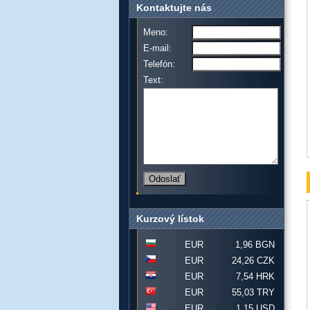
Kontaktujte nás
Meno:
E-mail:
Telefón:
Text:
Kurzový lístok
EUR
1,96 BGN
EUR
24,26 CZK
EUR
7,54 HRK
EUR
55,03 TRY
EUR
1,15 USD