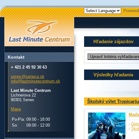
Powered
Hľadanie zájazdov
Kontakt
+ 421 2 45 92 30 63
Výsledky hľadania
senec@seneca.sk
info@lastminutecentrum.sk
Last Minute Centrum
Lichnerova 22
90301 Senec
Školský výlet Tropicari
Mapa
Maďa
Po-Pia:
09:00 - 18:00
-
Dets
So:
09:00 - 12:00
-
Ško