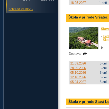
18.05.2027
1 deň
Zobraziť všetky »
Škola v prírode Vršatec
Slov
-
Dets
-
Ško
Doprava:
21.09.2026
5 dní
28.09.2026
5 dní
05.10.2026
5 dní
12.10.2026
5 dní
05.04.2027
5 dní
Škola v prírode Stará 