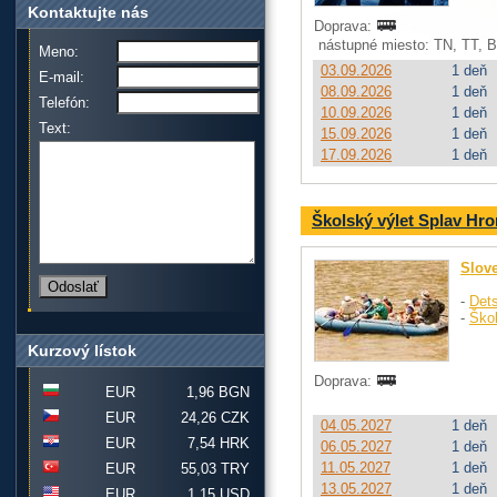
Kontaktujte nás
Doprava:
nástupné miesto: TN, TT, 
Meno:
03.09.2026
1 deň
E-mail:
08.09.2026
1 deň
Telefón:
10.09.2026
1 deň
Text:
15.09.2026
1 deň
17.09.2026
1 deň
Školský výlet Splav Hr
Slov
-
Dets
-
Ško
Kurzový lístok
Doprava:
EUR
1,96 BGN
EUR
24,26 CZK
04.05.2027
1 deň
EUR
7,54 HRK
06.05.2027
1 deň
11.05.2027
1 deň
EUR
55,03 TRY
13.05.2027
1 deň
EUR
1,15 USD