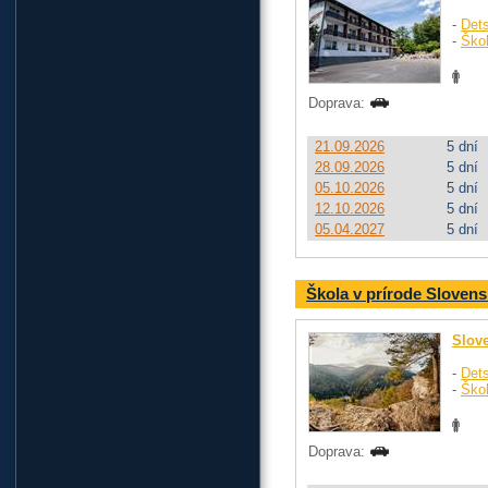
-
Dets
-
Ško
Doprava:
21.09.2026
5 dní
28.09.2026
5 dní
05.10.2026
5 dní
12.10.2026
5 dní
05.04.2027
5 dní
Škola v prírode Slovens
Slov
-
Dets
-
Ško
Doprava: