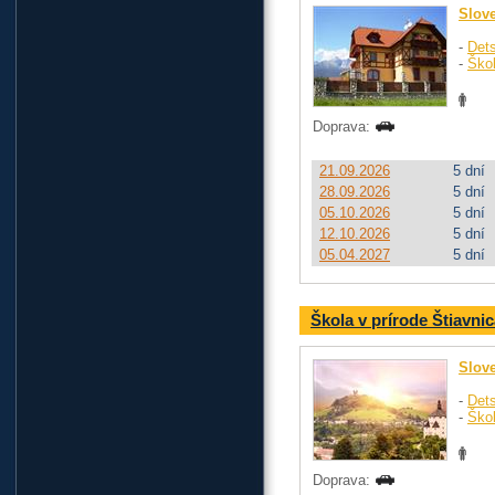
Slov
-
Dets
-
Ško
Doprava:
21.09.2026
5 dní
28.09.2026
5 dní
05.10.2026
5 dní
12.10.2026
5 dní
05.04.2027
5 dní
Škola v prírode Štiavni
Slov
-
Dets
-
Ško
Doprava: