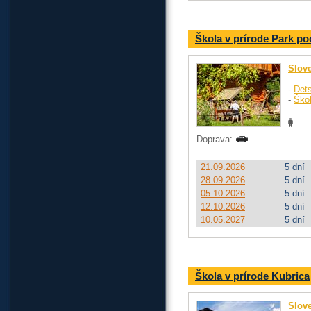
Škola v prírode Park p
Slov
-
Dets
-
Ško
Doprava:
21.09.2026
5 dní
28.09.2026
5 dní
05.10.2026
5 dní
12.10.2026
5 dní
10.05.2027
5 dní
Škola v prírode Kubrica
Slov