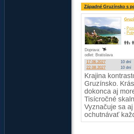
Západné Gruzínsko s po
Gruz
-
Poz
-
Pob
Doprava:
odlet: Bratislava
17.06.2027
10 dní
22.08.2027
10 dní
Krajina kontrast
Gruzínsko. Krásn
dokonca aj more
Tisícročné skal
Vyznačuje sa aj
ochutnávať kaž