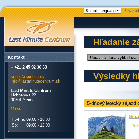
Powered
Hľadanie z
Kontakt
+ 421 2 45 92 30 63
Výsledky h
senec@seneca.sk
info@lastminutecentrum.sk
Last Minute Centrum
Lichnerova 22
90301 Senec
5-dňový letecký zájazd
Mapa
Gruz
Po-Pia:
09:00 - 18:00
So:
09:00 - 12:00
-
Poz