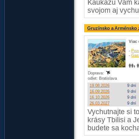
Kaukazu Vám kaž
svojom aj vychu
Gruzínsko a Arménsko z
Viac 
-
Poz
-
Gas
Doprava:
odlet: Bratislava
19.08.2026
9 dní
16.09.2026
9 dní
16.10.2026
9 dní
26.03.2027
9 dní
Vychutnajte si t
krásy Tbilisi a
budete sa kocha