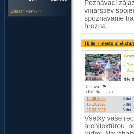
Poznávací zájaz
vinárstiev spoj
Zobraziť všetky »
spoznávanie tra
hrozna.
Tbilisi - mesto plné chut
Gruz
-
Poz
-
Gas
Doprava:
odlet: Bratislava
16.09.2026
6 dní
16.10.2026
6 dní
25.03.2027
6 dní
Všetky vaše rec
architektúrou, 
ľuďmi. Neváhajte