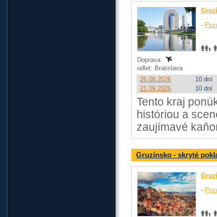
Gruz
-
Poz
Doprava:
odlet: Bratislava
26.08.2026
10 dní
21.09.2026
10 dní
Tento kraj ponú
históriou a scen
zaujímavé kaňon
Gruzínsko - skryté pok
Gruz
-
Poz