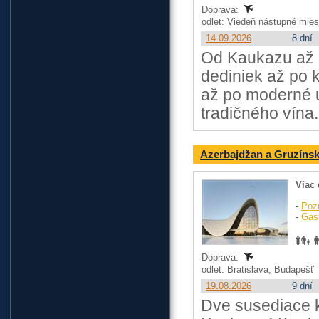
Doprava:
odlet: Viedeň nástupné mie
14.09.2026
8 dní
Od Kaukazu až 
dediniek až po 
až po moderné um
tradičného vína
Azerbajdžan a Gruzínsk
Viac 
-
Poz
-
Gas
Doprava:
odlet: Bratislava, Budapešť
19.08.2026
9 dní
Dve susediace kr