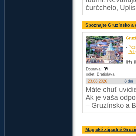
čurčchelo, Upli
Spoznajte Gruzínsko a o
Gruz
-
Poz
-
Pob
Doprava:
odlet: Bratislava
23.08.2026
8 dní
Máte chuť uvidi
Ak je vaša odpo
– Gruzínsko a B
Magické západné Gruzín