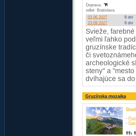
Doprava:
odlet: Bratislava
03.06.2027
8 dní
23.09.2027
8 dní
Svieže, farebné 
veľmi ľahko pod
gruzínske tradíc
či svetoznámeho
archeologické s
steny" a "mesto
dvíhajúce sa do
Gruzínska mozaika
Gruz
-
Poz
-
Gas