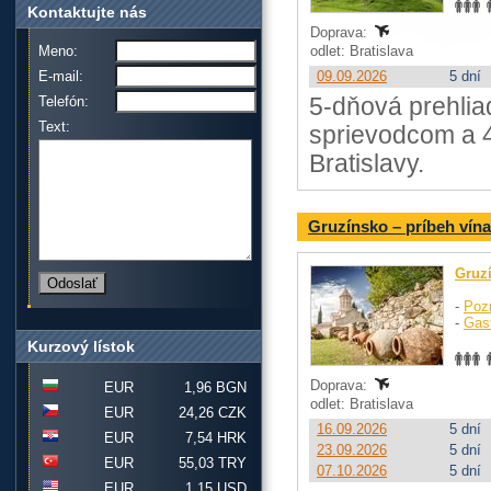
Kontaktujte nás
Doprava:
Meno:
odlet: Bratislava
E-mail:
09.09.2026
5 dní
Telefón:
5-dňová prehlia
Text:
sprievodcom a 4
Bratislavy.
Gruzínsko – príbeh ví
Gruz
-
Poz
-
Gas
Kurzový lístok
Doprava:
EUR
1,96 BGN
odlet: Bratislava
EUR
24,26 CZK
16.09.2026
5 dní
EUR
7,54 HRK
23.09.2026
5 dní
EUR
55,03 TRY
07.10.2026
5 dní
EUR
1,15 USD