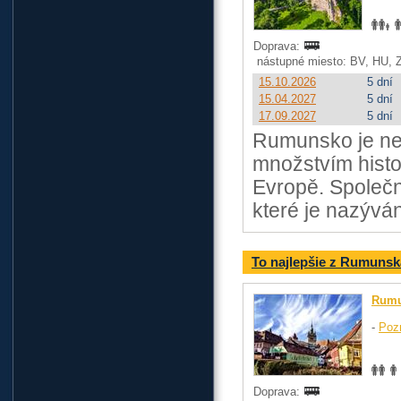
Doprava:
nástupné miesto: BV, HU, Z
15.10.2026
5 dní
15.04.2027
5 dní
17.09.2027
5 dní
Rumunsko je ne
množstvím histo
Evropě. Společn
které je nazývá
To najlepšie z Rumunska
Rum
-
Poz
Doprava: