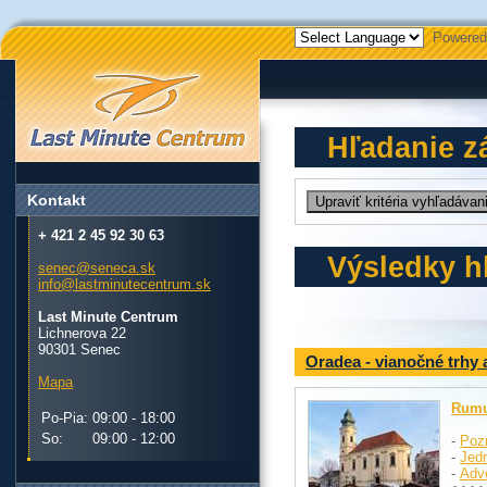
Powered
Hľadanie z
Kontakt
+ 421 2 45 92 30 63
Výsledky h
senec@seneca.sk
info@lastminutecentrum.sk
Last Minute Centrum
Lichnerova 22
90301 Senec
Oradea - vianočné trhy
Mapa
Rum
Po-Pia:
09:00 - 18:00
So:
09:00 - 12:00
-
Poz
-
Jed
-
Adv