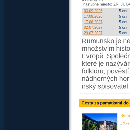
nástupné miesto: ZR, JI, B
03.09.2026
5 dní
17.09.2026
5 dní
17.06.2027
5 dní
02.07.2027
5 dní
29.07.2027
5 dní
Rumunsko je ne
množstvím histo
Evropě. Společn
které je nazývá
folklóru, pověst
nádherných hor 
irský spisovatel
Cesta za památkami d
Rum
-
Poz