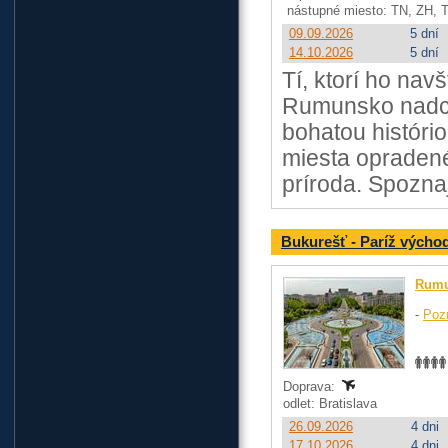
nástupné miesto: TN, ZH, 
09.09.2026
5 dní
14.10.2026
5 dní
Tí, ktorí ho navš
Rumunsko nadch
bohatou histór
miesta opraden
príroda. Spozna
Bukurešť - Paríž výcho
Rum
-
Poz
Doprava:
odlet: Bratislava
26.09.2026
4 dni
17.10.2026
4 dni