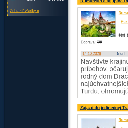
Rumunsko a tajuplná Dr
Zobraziť všetky »
Rum
-
Poz
Doprava:
14.10.2026
5 dní
Navštívte krajin
príbehov, očaru
rodný dom Dracu
najúchvatnejší
Turdu, ohromujú
Zájazd do jedinečnej Tr
Rum