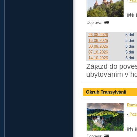
-
Poz
Doprava:
26.08.2026
5 dní
16.09.2026
5 dní
30.09.2026
5 dní
07.10.2026
5 dní
14.10.2026
5 dní
Zájazd do poves
ubytovaním v ho
Okruh Transylvánií
Rum
-
Poz
Doprava: