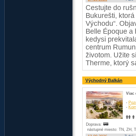
Cestujte do ruš
Bukurešti, ktorá
Východu“. Objav
Belle Époque a h
kedysi prekvital
centrum Rumuns
životom. Užite 
Therme, ktorý s
Východný Balkán
Viac 
-
Poz
-
Kom
Doprava:
nástupné miesto: TN, ZH, 