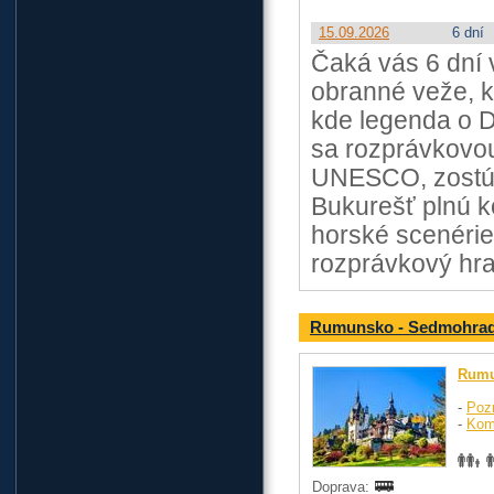
15.09.2026
6 dní
Čaká vás 6 dní 
obranné veže, k
kde legenda o D
sa rozprávkovou
UNESCO, zostúp
Bukurešť plnú k
horské scenérie
rozprávkový hra
Rumunsko - Sedmohrads
Rum
-
Poz
-
Kom
Doprava: