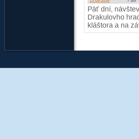
13.09.2026
7 dní
Päť dní, návštev
Drakulovho hrad
kláštora a na z