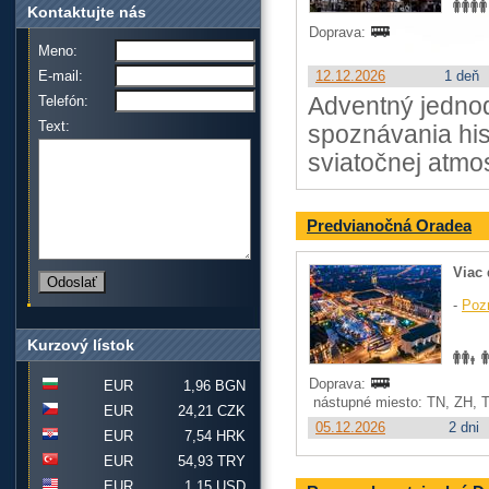
Kontaktujte nás
Doprava:
Meno:
E-mail:
12.12.2026
1 deň
Telefón:
Adventný jednod
Text:
spoznávania his
sviatočnej atmos
Predvianočná Oradea
Viac 
-
Poz
Kurzový lístok
Doprava:
EUR
1,96 BGN
nástupné miesto: TN, ZH, 
EUR
24,21 CZK
05.12.2026
2 dni
EUR
7,54 HRK
EUR
54,93 TRY
EUR
1,15 USD