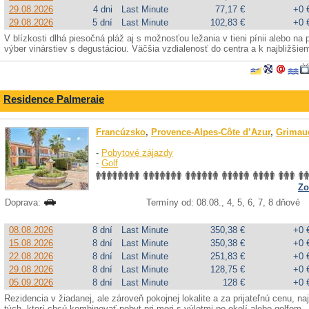
29.08.2026
4 dni
Last Minute
77,17 €
+0 
29.08.2026
5 dní
Last Minute
102,83 €
+0 
V blízkosti dlhá piesočná pláž aj s možnosťou ležania v tieni pínii alebo na 
výber vinárstiev s degustáciou. Väčšia vzdialenosť do centra a k najbližši
Residence Palmeraie
Francúzsko
,
Provence-Alpes-Côte d’Azur
,
Grimau
-
Pobytové zájazdy
-
Golf
Zo
Doprava:
Termíny od: 08.08., 4, 5, 6, 7, 8 dňové
08.08.2026
8 dní
Last Minute
350,38 €
+0 
15.08.2026
8 dní
Last Minute
350,38 €
+0 
22.08.2026
8 dní
Last Minute
251,83 €
+0 
29.08.2026
8 dní
Last Minute
128,75 €
+0 
05.09.2026
8 dní
Last Minute
128 €
+0 
Rezidencia v žiadanej, ale zároveň pokojnej lokalite a za prijateľnú cenu, n
tých, ktorí chcú kombinovať pobyt pri mori s výletmi po okolí alebo golfom.