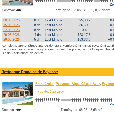
Zo
Doprava:
Termíny od: 08.08., 4, 5, 6, 8, 7 dňové
08.08.2026
8 dní
Last Minute
395,33 €
+0 
15.08.2026
8 dní
Last Minute
386,50 €
+0 
22.08.2026
8 dní
Last Minute
307 €
+0 
29.08.2026
4 dni
Last Minute
123,17 €
+0 
29.08.2026
5 dní
Last Minute
153,83 €
+0 
Kompletne zrekonštruovaná rezidencia s komfortnými klimatizovanými apart
východisková pozícia pre výlety na romantické pláže, ostrov Porquerolles 
Dlhšia vzdialenosť do centra.
Residence Domaine de Fayence
Francúzsko
,
Provence-Alpes-Côte d’Azur
,
Fayenc
-
Pobytové zájazdy
Zo
Doprava:
Termíny od: 08.08., 8 dňové