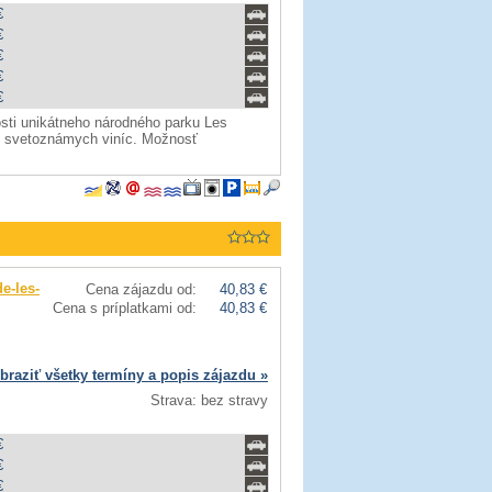
€
€
€
€
€
kosti unikátneho národného parku Les
o svetoznámych viníc. Možnosť
e-les-
Cena zájazdu od:
40,83 €
Cena s príplatkami od:
40,83 €
braziť všetky termíny a popis zájazdu »
Strava: bez stravy
€
€
€