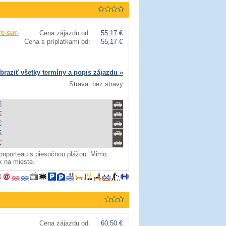
re-sur-
Cena zájazdu od:
55,17 €
Cena s príplatkami od:
55,17 €
braziť všetky termíny a popis zájazdu »
Strava: bez stravy
€
€
€
€
€
onporteau s piesočnou plážou. Mimo
k na mieste.
Cena zájazdu od:
60,50 €