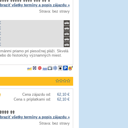
braziť všetky termíny a popis zájazdu »
Strava: bez stravy
€
€
€
€
€
mánmi priamo pri piesočnej pláži. Skvelá
alebo do historicky významných miest.
e
Cena zájazdu od:
62,10 €
Cena s príplatkami od:
62,10 €
braziť všetky termíny a popis zájazdu »
Strava: bez stravy