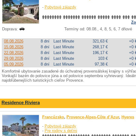
-
Pobytové zájazdy
Zo
Doprava:
Termíny od: 08.08., 4, 8, 5, 6, 7 dňové
08.08.2026
8 dní
Last Minute
321,63 €
+0 
15.08.2026
8 dní
Last Minute
268,17 €
+0 
22.08.2026
8 dní
Last Minute
196,17 €
+0 
29.08.2026
8 dní
Last Minute
103 €
+0 
05.09.2026
8 dní
Last Minute
97,38 €
+0 
Komfortné ubytovanie zasadené do úchvatnej provensálskej krajiny s výhľ
Vonkajší bazén do polovice júna a od polovice septembra vyhrievaný. Ideál
najobľúbenejších turistických cieľov Provence.
Residence Riviera
Francúzsko
,
Provence-Alpes-Côte d’Azur
,
Hyeres
-
Pobytové zájazdy
-
Pre rodiny s deťmi