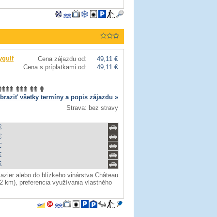
ygulf
Cena zájazdu od:
49,11 €
Cena s príplatkami od:
49,11 €
braziť všetky termíny a popis zájazdu »
Strava: bez stravy
€
€
€
€
€
zier alebo do blízkeho vinárstva Château
 2 km), preferencia využívania vlastného