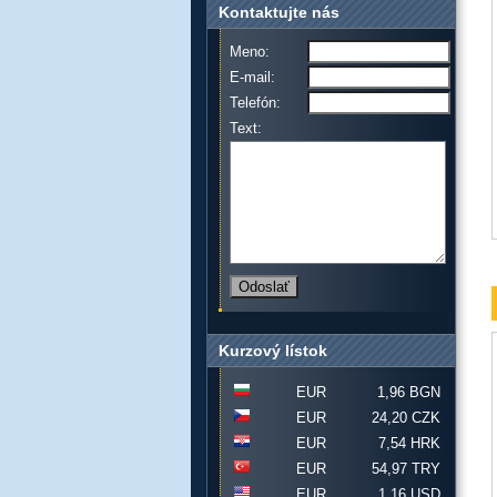
Kontaktujte nás
Meno:
E-mail:
Telefón:
Text:
Kurzový lístok
EUR
1,96 BGN
EUR
24,20 CZK
EUR
7,54 HRK
EUR
54,97 TRY
EUR
1,16 USD