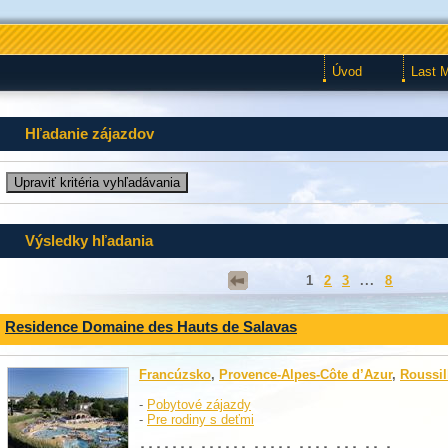
Úvod
Last 
Hľadanie zájazdov
Výsledky hľadania
1
2
3
...
8
Residence Domaine des Hauts de Salavas
Francúzsko
,
Provence-Alpes-Côte d’Azur
,
Roussil
-
Pobytové zájazdy
-
Pre rodiny s deťmi