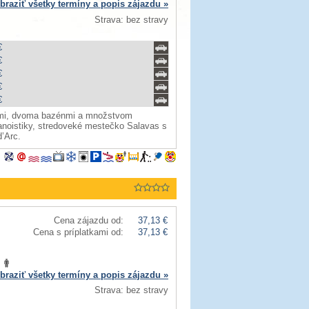
braziť všetky termíny a popis zájazdu »
Strava: bez stravy
€
€
€
€
€
nmi, dvoma bazénmi a množstvom
 kanoistiky, stredoveké mestečko Salavas s
’Arc.
Cena zájazdu od:
37,13 €
Cena s príplatkami od:
37,13 €
braziť všetky termíny a popis zájazdu »
Strava: bez stravy