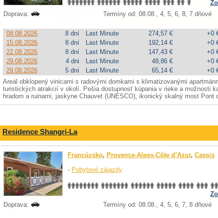
Zo
Doprava:
Termíny od: 08.08., 4, 5, 6, 8, 7 dňové
08.08.2026
8 dní
Last Minute
274,57 €
+0 
15.08.2026
8 dní
Last Minute
192,14 €
+0 
22.08.2026
8 dní
Last Minute
147,43 €
+0 
29.08.2026
4 dni
Last Minute
48,86 €
+0 
29.08.2026
5 dní
Last Minute
65,14 €
+0 
Areál obklopený vinicami s radovými domkami s klimatizovanými apartmá
turistických atrakcií v okolí. Pešia dostupnosť kúpania v rieke a možnosti
hradom a ruinami, jaskyne Chauvet (UNESCO), ikonický skalný most Pont d
Residence Shangri-La
Francúzsko
,
Provence-Alpes-Côte d’Azur
,
Cassis
-
Pobytové zájazdy
Zo
Doprava:
Termíny od: 08.08., 4, 5, 6, 7, 8 dňové