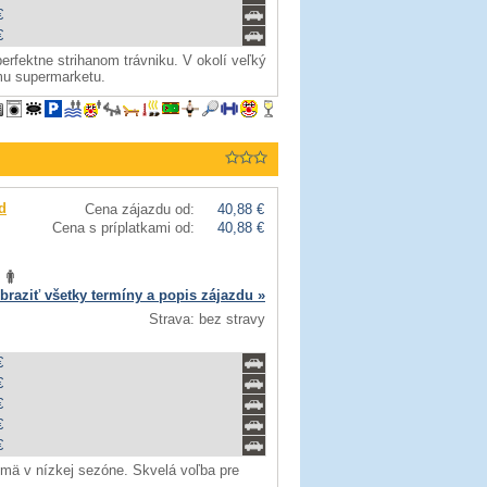
€
€
perfektne strihanom trávniku. V okolí veľký
emu supermarketu.
d
Cena zájazdu od:
40,88 €
Cena s príplatkami od:
40,88 €
braziť všetky termíny a popis zájazdu »
Strava: bez stravy
€
€
€
€
€
ajmä v nízkej sezóne. Skvelá voľba pre