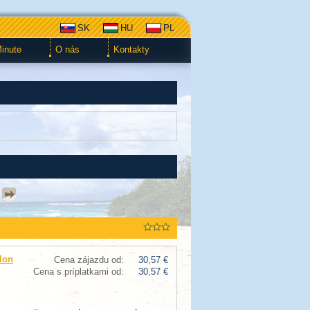
SK
HU
PL
Minute
O nás
Kontakty
lon
Cena zájazdu od:
30,57 €
Cena s príplatkami od:
30,57 €