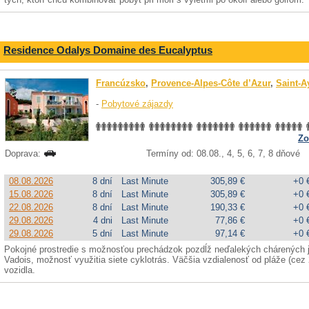
Residence Odalys Domaine des Eucalyptus
Francúzsko
,
Provence-Alpes-Côte d’Azur
,
Saint-A
-
Pobytové zájazdy
Zo
Doprava:
Termíny od: 08.08., 4, 5, 6, 7, 8 dňové
08.08.2026
8 dní
Last Minute
305,89 €
+0 
15.08.2026
8 dní
Last Minute
305,89 €
+0 
22.08.2026
8 dní
Last Minute
190,33 €
+0 
29.08.2026
4 dni
Last Minute
77,86 €
+0 
29.08.2026
5 dní
Last Minute
97,14 €
+0 
Pokojné prostredie s možnosťou prechádzok pozdĺž neďalekých chárených ja
Vadois, možnosť využitia siete cyklotrás. Väčšia vzdialenosť od pláže (cez
vozidla.