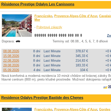
Résidence Prestige Odalys Les Canissons
Francúzsko
,
Provence-Alpes-Côte d’Azur
,
Cavalai
Mer
-
Pobytové zájazdy
Zo
Doprava:
Termíny od: 08.08., 4, 5, 6, 7, 8 dňové
08.08.2026
8 dní
Last Minute
378,67 €
+0 
15.08.2026
8 dní
Last Minute
345,33 €
+0 
22.08.2026
8 dní
Last Minute
214,83 €
+0 
29.08.2026
8 dní
Last Minute
183,33 €
+0 
05.09.2026
4 dni
Last Minute
104 €
+0 
Nová komfortná a moderná rezidencia 10 minút chôdze od krásnej zátoky B
hlavné centrum (800 m), preto kľudné prostredie. Možnosť dokúpenia raňajo
Residence Odalys Prestige Bastide des Chęnes
Francúzsko
,
Provence-Alpes-Côte d’Azur
,
Gordes