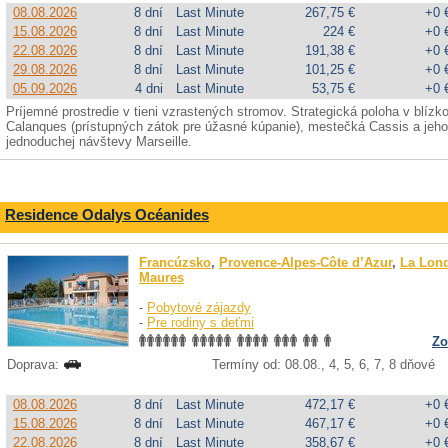
08.08.2026
8 dní
Last Minute
267,75 €
+0 
15.08.2026
8 dní
Last Minute
224 €
+0 
22.08.2026
8 dní
Last Minute
191,38 €
+0 
29.08.2026
8 dní
Last Minute
101,25 €
+0 
05.09.2026
4 dni
Last Minute
53,75 €
+0 
Príjemné prostredie v tieni vzrastených stromov. Strategická poloha v blíz
Calanques (prístupných zátok pre úžasné kúpanie), mestečká Cassis a jeh
jednoduchej návštevy Marseille.
Residence Odalys Océanides
Francúzsko
,
Provence-Alpes-Côte d’Azur
,
La Lond
Maures
-
Pobytové zájazdy
-
Pre rodiny s deťmi
Zo
Doprava:
Termíny od: 08.08., 4, 5, 6, 7, 8 dňové
08.08.2026
8 dní
Last Minute
472,17 €
+0 
15.08.2026
8 dní
Last Minute
467,17 €
+0 
22.08.2026
8 dní
Last Minute
358,67 €
+0 