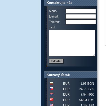
Kontaktujte nás
Meno:
E-mail:
Telefón:
Text:
Kurzový lístok
EUR
1,96 BGN
EUR
24,21 CZK
EUR
7,54 HRK
EUR
54,93 TRY
EUR
1,15 USD