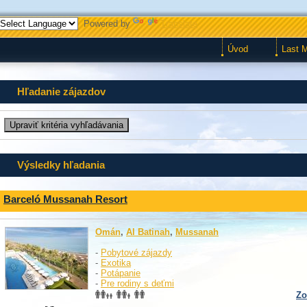
Powered by
Translate
Úvod
Last 
Hľadanie zájazdov
Výsledky hľadania
Barceló Mussanah Resort
Omán
,
Al Batinah
,
Mussanah
-
Pobytové zájazdy
-
Exotika
-
Potápanie
-
Pre rodiny s deťmi
Zo