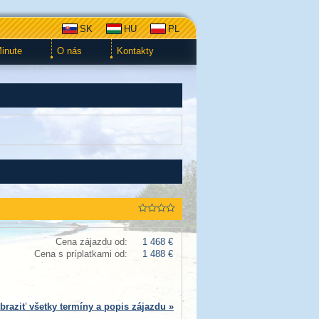
SK
HU
PL
Minute
O nás
Kontakty
Cena zájazdu od:
1 468 €
Cena s príplatkami od:
1 488 €
braziť všetky termíny a popis zájazdu »