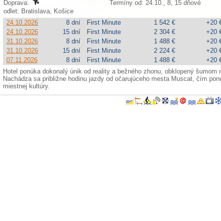
Doprava:
Termíny od: 24.10., 8, 15 dňové
odlet: Bratislava, Košice
24.10.2026
8 dní
First Minute
1 542 €
+20 
24.10.2026
15 dní
First Minute
2 304 €
+20 
31.10.2026
8 dní
First Minute
1 488 €
+20 
31.10.2026
15 dní
First Minute
2 224 €
+20 
07.11.2026
8 dní
First Minute
1 488 €
+20 
Hotel ponúka dokonalý únik od reality a bežného zhonu, obklopený šumom
Nachádza sa približne hodinu jazdy od očarujúceho mesta Muscat, čím ponú
miestnej kultúry.