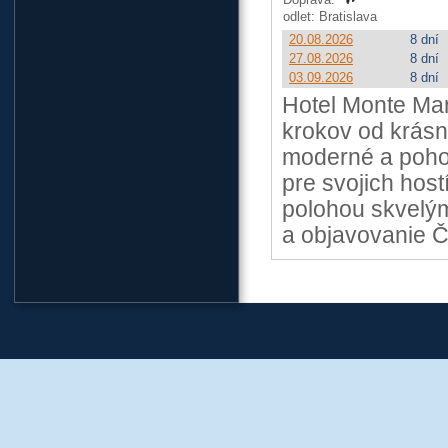
odlet: Bratislava
20.08.2026
8 dní
27.08.2026
8 dní
03.09.2026
8 dní
Hotel Monte Mar
krokov od krásn
moderné a pohod
pre svojich host
polohou skvelý
a objavovanie Č