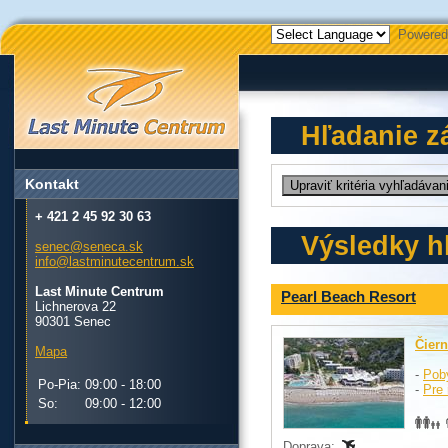
Powered
Hľadanie z
Kontakt
+ 421 2 45 92 30 63
Výsledky h
senec@seneca.sk
info@lastminutecentrum.sk
Last Minute Centrum
Pearl Beach Resort
Lichnerova 22
90301 Senec
Čier
Mapa
-
Pob
Po-Pia:
09:00 - 18:00
-
Pre 
So:
09:00 - 12:00
Doprava: