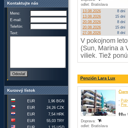
Kontaktujte nás
odlet: Bratislava
13.08.2026
8 dní
Meno:
13.08.2026
15 dní
E-mail:
20.08.2026
8 dní
Telefón:
20.08.2026
15 dní
27.08.2026
8 dní
Text:
V pokojnom leto
(Sun, Marina a V
viliek. Tiež pon
Penzión Lara Lux
Kurzový lístok
Čier
-
Pob
EUR
1,96 BGN
-
Pre 
EUR
24,26 CZK
EUR
7,54 HRK
EUR
55,03 TRY
Doprava:
odlet: Bratislava
EUR
1,15 USD