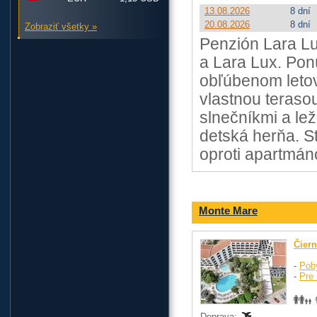
13.08.2026
8 dní
20.08.2026
8 dní
Zobraziť všetky »
Penzión Lara L
a Lara Lux. Pon
obľúbenom letov
vlastnou teraso
slnečníkmi a le
detská herňa. St
oproti apartmá
Monte Mare
Čier
-
Pob
-
Pre 
Doprava: