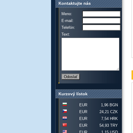
Kontaktujte nás
Meno:
E-mail:
Telefón:
Text:
Kurzový lístok
EUR
1,96 BGN
EUR
24,21 CZK
EUR
7,54 HRK
EUR
54,93 TRY
EUR
1,15 USD