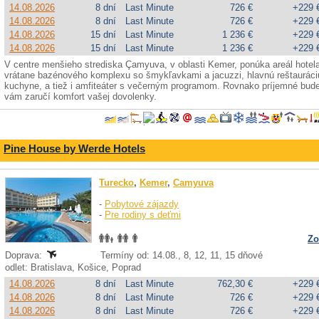
14.08.2026
8 dní
Last Minute
726 €
+229 
14.08.2026
8 dní
Last Minute
726 €
+229 
14.08.2026
15 dní
Last Minute
1 236 €
+229 
14.08.2026
15 dní
Last Minute
1 236 €
+229 
V centre menšieho strediska Çamyuva, v oblasti Kemer, ponúka areál hotela
vrátane bazénového komplexu so šmykľavkami a jacuzzi, hlavnú reštauráci
kuchyne, a tiež i amfiteáter s večerným programom. Rovnako príjemné bude 
vám zaručí komfort vašej dovolenky.
Pine House by Werde Hotels
Turecko
,
Kemer
,
Camyuva
-
Pobytové zájazdy
-
Pre rodiny s deťmi
Zo
Doprava:
Termíny od: 14.08., 8, 12, 11, 15 dňové
odlet: Bratislava, Košice, Poprad
14.08.2026
8 dní
Last Minute
762,30 €
+229 
14.08.2026
8 dní
Last Minute
726 €
+229 
14.08.2026
8 dní
Last Minute
726 €
+229 