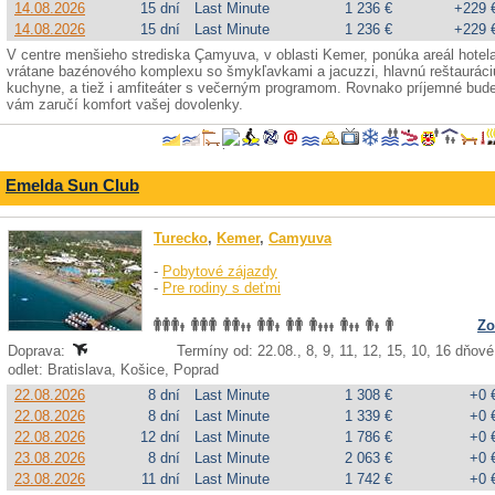
14.08.2026
15 dní
Last Minute
1 236 €
+229 
14.08.2026
15 dní
Last Minute
1 236 €
+229 
V centre menšieho strediska Çamyuva, v oblasti Kemer, ponúka areál hotela
vrátane bazénového komplexu so šmykľavkami a jacuzzi, hlavnú reštauráci
kuchyne, a tiež i amfiteáter s večerným programom. Rovnako príjemné bude 
vám zaručí komfort vašej dovolenky.
Emelda Sun Club
Turecko
,
Kemer
,
Camyuva
-
Pobytové zájazdy
-
Pre rodiny s deťmi
Zo
Doprava:
Termíny od: 22.08., 8, 9, 11, 12, 15, 10, 16 dňové
odlet: Bratislava, Košice, Poprad
22.08.2026
8 dní
Last Minute
1 308 €
+0 
22.08.2026
8 dní
Last Minute
1 339 €
+0 
22.08.2026
12 dní
Last Minute
1 786 €
+0 
23.08.2026
8 dní
Last Minute
2 063 €
+0 
23.08.2026
11 dní
Last Minute
1 742 €
+0 