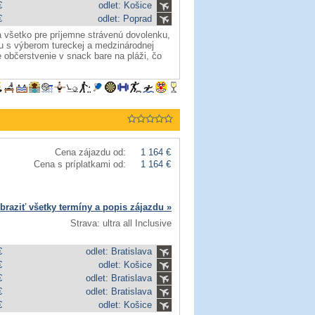
€
odlet: Košice
€
odlet: Poprad
 všetko pre príjemne strávenú dovolenku,
u s výberom tureckej a medzinárodnej
občerstvenie v snack bare na pláži, čo
Cena zájazdu od:
1 164 €
Cena s príplatkami od:
1 164 €
braziť všetky termíny a popis zájazdu »
Strava: ultra all Inclusive
€
odlet: Bratislava
€
odlet: Košice
€
odlet: Bratislava
€
odlet: Bratislava
€
odlet: Košice