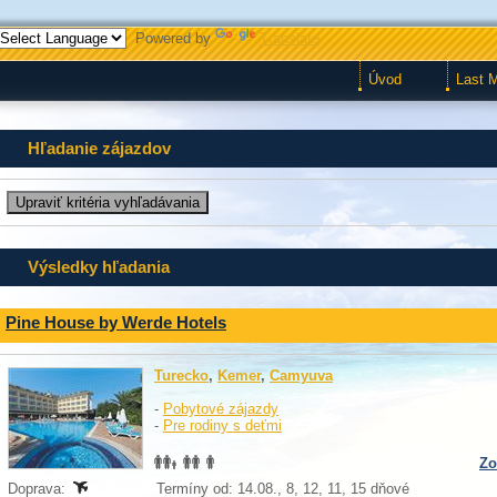
Powered by
Translate
Úvod
Last 
Hľadanie zájazdov
Výsledky hľadania
Pine House by Werde Hotels
Turecko
,
Kemer
,
Camyuva
-
Pobytové zájazdy
-
Pre rodiny s deťmi
Zo
Doprava:
Termíny od: 14.08., 8, 12, 11, 15 dňové