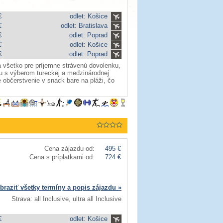
€
odlet: Košice
€
odlet: Bratislava
€
odlet: Poprad
€
odlet: Košice
€
odlet: Poprad
 všetko pre príjemne strávenú dovolenku,
u s výberom tureckej a medzinárodnej
občerstvenie v snack bare na pláži, čo
Cena zájazdu od:
495 €
Cena s príplatkami od:
724 €
braziť všetky termíny a popis zájazdu »
Strava: all Inclusive, ultra all Inclusive
€
odlet: Košice