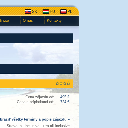
SK
HU
PL
Minute
O nás
Kontakty
Cena zájazdu od:
495 €
Cena s príplatkami od:
724 €
braziť všetky termíny a popis zájazdu »
Strava: all Inclusive, ultra all Inclusive