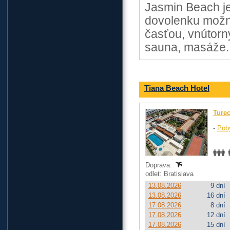
Jasmin Beach je
dovolenku možn
časťou, vnútorn
sauna, masáže.
Tiana Beach Hotel
Ture
-
Pob
Doprava:
odlet: Bratislava
13.08.2026
9 dní
13.08.2026
16 dní
17.08.2026
8 dní
17.08.2026
12 dní
17.08.2026
15 dní