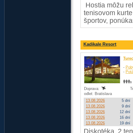
Hostia môžu rel
tenisovom kurte
športov, ponúka
Kadikale Resort
Ture
-
Pob
-
Pot
Doprava:
T
odlet: Bratislava
13.08.2026
5 dní
13.08.2026
9 dní
13.08.2026
12 dní
13.08.2026
16 dní
13.08.2026
19 dní
Diskotéka, 2 ten