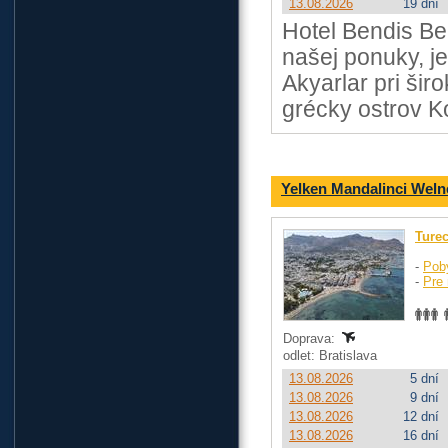
13.08.2026
19 dní
Hotel Bendis Be
našej ponuky, j
Akyarlar pri ši
grécky ostrov K
Yelken Mandalinci Weln
Ture
-
Pob
-
Pre 
Doprava:
odlet: Bratislava
13.08.2026
5 dní
13.08.2026
9 dní
13.08.2026
12 dní
13.08.2026
16 dní