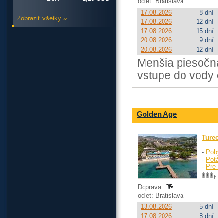
odlet: Bratislava
17.08.2026
8 dní
Zobraziť všetky »
17.08.2026
12 dní
17.08.2026
15 dní
20.08.2026
9 dní
20.08.2026
12 dní
Menšia piesočna
vstupe do vody 
Golden Age
Ture
-
Pob
-
Pot
-
Pre 
Doprava:
odlet: Bratislava
13.08.2026
5 dní
17.08.2026
8 dní