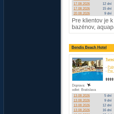
17.08.2026
12 dní
17.08.2026
15 dní
20.08.2026
9 dní
Pre klientov je 
bazénov, aquapa
Bendis Beach Hotel
Ture
-
Pob
-
Pre 
Doprava:
odlet: Bratislava
13.08.2026
5 dní
13.08.2026
9 dní
13.08.2026
12 dní
13.08.2026
16 dní