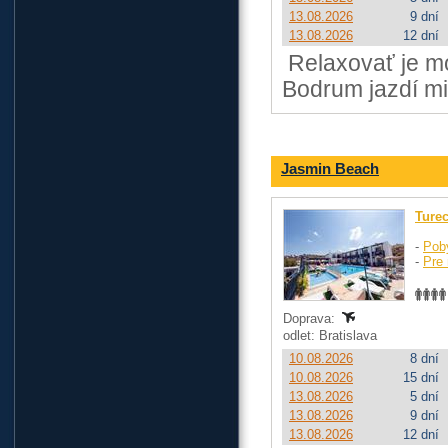
13.08.2026
9 dní
13.08.2026
12 dní
Relaxovať je mo
Bodrum jazdí mi
Jasmin Beach
Ture
-
Pob
-
Pre 
Doprava:
odlet: Bratislava
10.08.2026
8 dní
10.08.2026
15 dní
13.08.2026
5 dní
13.08.2026
9 dní
13.08.2026
12 dní