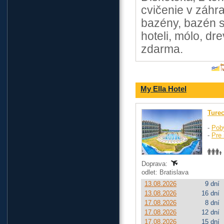
cvičenie v záhr
bazény, bazén s
hoteli, mólo, dr
zdarma.
My Ella Hotel
Ture
-
Pob
-
Pre 
Doprava:
odlet: Bratislava
13.08.2026
9 dní
13.08.2026
16 dní
17.08.2026
8 dní
17.08.2026
12 dní
17.08.2026
15 dní