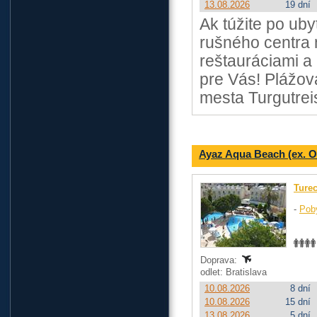
13.08.2026
19 dní
Ak túžite po uby
rušného centra
reštauráciami a
pre Vás! Plážov
mesta Turgutrei
Ayaz Aqua Beach (ex. O
Ture
-
Pob
Doprava:
odlet: Bratislava
10.08.2026
8 dní
10.08.2026
15 dní
13.08.2026
5 dní