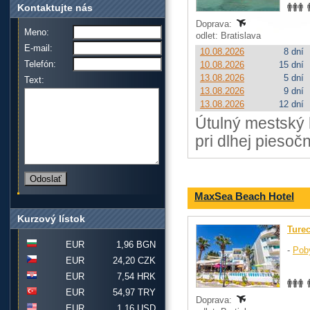
Kontaktujte nás
Doprava:
Meno:
odlet: Bratislava
E-mail:
10.08.2026
8 dní
Telefón:
10.08.2026
15 dní
13.08.2026
5 dní
Text:
13.08.2026
9 dní
13.08.2026
12 dní
Útulný mestský 
pri dlhej piesoč
MaxSea Beach Hotel
Kurzový lístok
Ture
EUR
1,96 BGN
-
Pob
EUR
24,20 CZK
EUR
7,54 HRK
EUR
54,97 TRY
Doprava:
EUR
1,16 USD