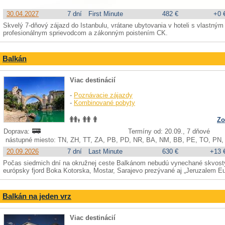
30.04.2027
7 dní
First Minute
482 €
+0 
Skvelý 7-dňový zájazd do Istanbulu, vrátane ubytovania v hoteli s vlastným
profesionálnym sprievodcom a zákonným poistením CK.
Balkán
Viac destinácií
-
Poznávacie zájazdy
-
Kombinované pobyty
Zo
Doprava:
Termíny od: 20.09., 7 dňové
nástupné miesto: TN, ZH, TT, ZA, PB, PD, NR, BA, NM, BB, PE, TO, PN,
20.09.2026
7 dní
Last Minute
630 €
+13 
Počas siedmich dní na okružnej ceste Balkánom nebudú vynechané skvosty
európsky fjord Boka Kotorska, Mostar, Sarajevo prezývané aj „Jeruzalem E
Balkán na jeden vrz
Viac destinácií