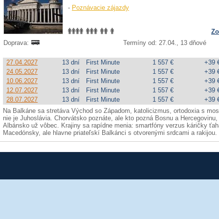
-
Poznávacie zájazdy
Zo
Doprava:
Termíny od: 27.04., 13 dňové
27.04.2027
13 dní
First Minute
1 557 €
+39 
24.05.2027
13 dní
First Minute
1 557 €
+39 
10.06.2027
13 dní
First Minute
1 557 €
+39 
12.07.2027
13 dní
First Minute
1 557 €
+39 
28.07.2027
13 dní
First Minute
1 557 €
+39 
Na Balkáne sa stretáva Východ so Západom, katolicizmus, ortodoxia s mosl
nie je Juhoslávia. Chorvátsko poznáte, ale kto pozná Bosnu a Hercegovin
Albánsko už vôbec. Krajiny sa rapídne menia: smartfóny verzus káričky ťa
Macedónsky, ale hlavne priateľskí Balkánci s otvorenými srdcami a rakijou.