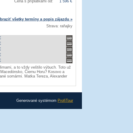
Cena s príplatkami od:
1 596 €
braziť všetky termíny a popis zájazdu »
Strava: raňajky
€
€
€
€
€
imami, a to vždy veštilo výbuch. Toto už
u, Macedónsko, Čiernu Horu? Kosovo a
hané somármi. Matka Tereza, Alexander
Generované systémom
ProfiTour