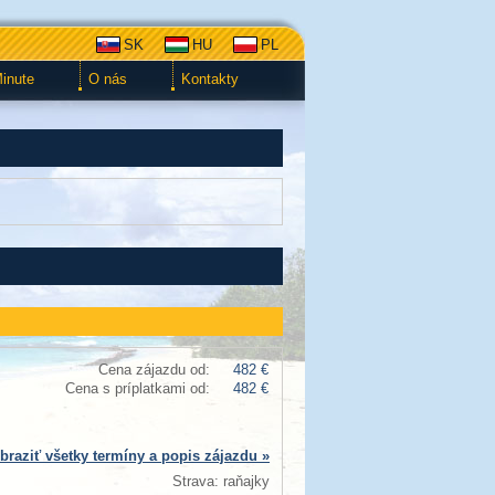
SK
HU
PL
Minute
O nás
Kontakty
Cena zájazdu od:
482 €
Cena s príplatkami od:
482 €
braziť všetky termíny a popis zájazdu »
Strava: raňajky