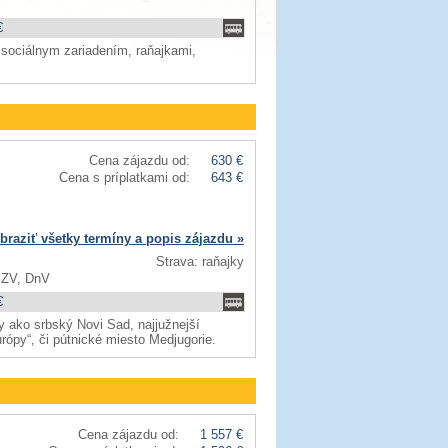
€
 sociálnym zariadením, raňajkami,
Cena zájazdu od:
630 €
Cena s príplatkami od:
643 €
braziť všetky termíny a popis zájazdu »
Strava: raňajky
 ZV, DnV
€
 ako srbský Novi Sad, najjužnejší
urópy“, či pútnické miesto Medjugorie.
Cena zájazdu od:
1 557 €