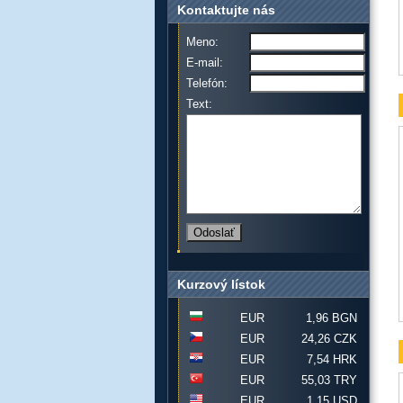
Kontaktujte nás
Meno:
E-mail:
Telefón:
Text:
Kurzový lístok
EUR
1,96 BGN
EUR
24,26 CZK
EUR
7,54 HRK
EUR
55,03 TRY
EUR
1,15 USD