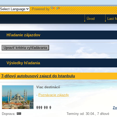
Powered by
Translate
Úvod
Last 
Hľadanie zájazdov
Výsledky hľadania
7-dňový autobusový zajazd do Istanbulu
Viac destinácií
-
Poznávacie zájazdy
Zo
Doprava:
Termíny od: 30.04., 7 dňové