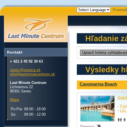
Powered
Hľadanie z
Kontakt
+ 421 2 45 92 30 63
Výsledky h
senec@seneca.sk
info@lastminutecentrum.sk
Last Minute Centrum
Cavomarina Beach
Lichnerova 22
90301 Senec
Gréc
Mapa
-
Pob
Po-Pia:
09:00 - 18:00
-
Len 
So:
09:00 - 12:00
Doprava: