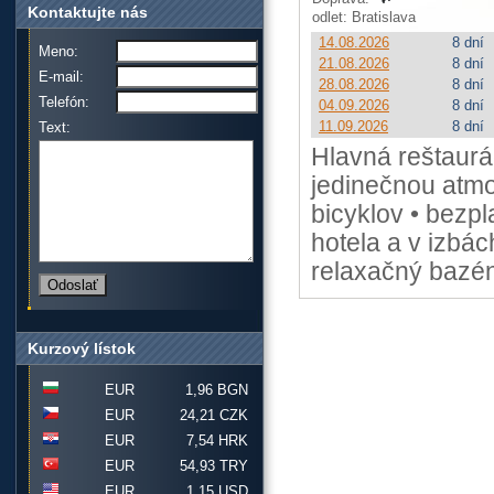
Kontaktujte nás
odlet: Bratislava
14.08.2026
8 dní
Meno:
21.08.2026
8 dní
E-mail:
28.08.2026
8 dní
Telefón:
04.09.2026
8 dní
11.09.2026
8 dní
Text:
Hlavná reštaurá
jedinečnou atmo
bicyklov • bezpl
hotela a v izbác
relaxačný bazén
Kurzový lístok
EUR
1,96 BGN
EUR
24,21 CZK
EUR
7,54 HRK
EUR
54,93 TRY
EUR
1,15 USD