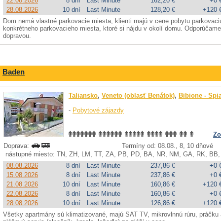
22.08.2026
8 dní
Last Minute
162,20 €
+0 
28.08.2026
10 dní
Last Minute
128,20 €
+120 
Dom nemá vlastné parkovacie miesta, klienti majú v cene pobytu parkovaciu
konkrétneho parkovacieho miesta, ktoré si nájdu v okolí domu. Odporúčame
dopravou.
Baden
Taliansko
,
Veneto (oblasť Benátok)
,
Bibione - Spi
-
Pobytové zájazdy
Zo
Doprava:
Termíny od: 08.08., 8, 10 dňové
nástupné miesto: TN, ZH, LM, TT, ZA, PB, PD, BA, NR, NM, GA, RK, BB,
08.08.2026
8 dní
Last Minute
237,86 €
+0 
15.08.2026
8 dní
Last Minute
237,86 €
+0 
21.08.2026
10 dní
Last Minute
160,86 €
+120 
22.08.2026
8 dní
Last Minute
160,86 €
+0 
28.08.2026
10 dní
Last Minute
126,86 €
+120 
Všetky apartmány sú klimatizované, majú SAT TV, mikrovlnnú rúru, práčku a