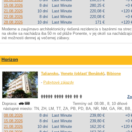
15.08.2026
8 dní
Last Minute
280,25 €
+0 
21.08.2026
10 dní
Last Minute
220,08 €
+120 
22.08.2026
8 dní
Last Minute
220,08 €
+0 
28.08.2026
10 dní
Last Minute
171 €
+120 
Moderne a zaujímavo architektonicky riešená rezidencia s bazénmi na st
na okolie sa nachádza iba 50 m od pláže Ponente, v jej okolí sa nachádzajú 
iné možnosti dennej aj večernej zábavy.
Horizon
Taliansko
,
Veneto (oblasť Benátok)
,
Bibione
-
Pobytové zájazdy
Zo
Doprava:
Termíny od: 08.08., 8, 10 dňové
nástupné miesto: TN, ZH, LM, TT, ZA, PB, PD, BA, NR, NM, GA, RK, BB,
08.08.2026
8 dní
Last Minute
239,80 €
+0 
15.08.2026
8 dní
Last Minute
239,80 €
+0 
21.08.2026
10 dní
Last Minute
162,20 €
+120 