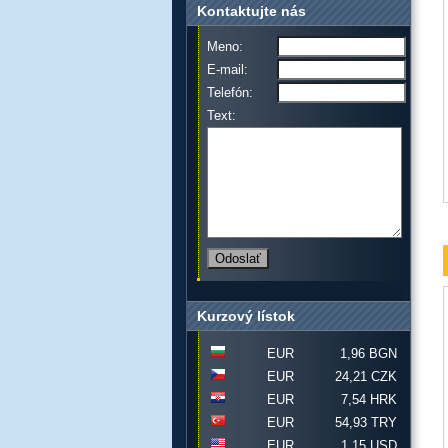
Kontaktujte nás
Meno:
E-mail:
Telefón:
Text:
Kurzový lístok
EUR
1,96 BGN
EUR
24,21 CZK
EUR
7,54 HRK
EUR
54,93 TRY
EUR
1,15 USD