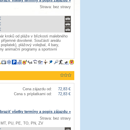
braziť všetky termíny a popis zájazdu »
Strava: bez stravy
€
€
€
ár kroků od pláže v blízkosti malebného
 příjemné dovolené. Součástí areálu
poplatek), plážový volejbal, 4 bary,
ány animační programy a sportovní
Cena zájazdu od:
72,83 €
Cena s príplatkami od:
72,83 €
braziť všetky termíny a popis zájazdu »
Strava: bez stravy
 MT, PU, PE, TO, PN, ZV
€