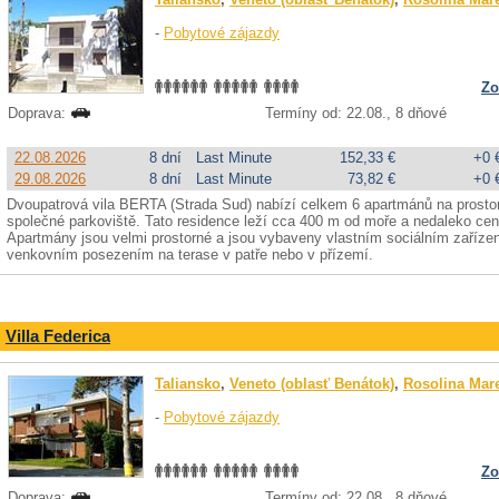
-
Pobytové zájazdy
Zo
Doprava:
Termíny od: 22.08., 8 dňové
22.08.2026
8 dní
Last Minute
152,33 €
+0 
29.08.2026
8 dní
Last Minute
73,82 €
+0 
Dvoupatrová vila BERTA (Strada Sud) nabízí celkem 6 apartmánů na prost
společné parkoviště. Tato residence leží cca 400 m od moře a nedaleko cen
Apartmány jsou velmi prostorné a jsou vybaveny vlastním sociálním zařízen
venkovním posezením na terase v patře nebo v přízemí.
Villa Federica
Taliansko
,
Veneto (oblasť Benátok)
,
Rosolina Mar
-
Pobytové zájazdy
Zo
Doprava:
Termíny od: 22.08., 8 dňové