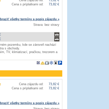
Cena zájazdu od:
73,82 €
Cena s príplatkami od:
73,82 €
braziť všetky termíny a popis zájazdu »
Strava: bez stravy
€
€
orném pozemku, kde se zároveň nachází
tra s obchody.
ím, TV, klimatizací, pračkou, trezorem a
e
Cena zájazdu od:
73,82 €
Cena s príplatkami od:
73,82 €
braziť všetky termíny a popis zájazdu »
Strava: bez stravy