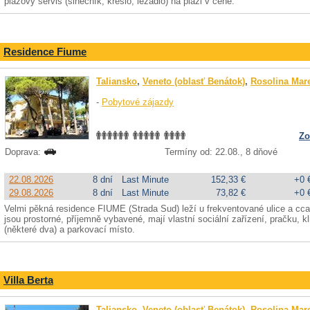
plážový servis (slnečník, kreslo, ležadlo) na pláži v cene.
Residence Fiume
Taliansko
,
Veneto (oblasť Benátok)
,
Rosolina Mar
-
Pobytové zájazdy
Zo
Doprava:
Termíny od: 22.08., 8 dňové
22.08.2026
8 dní
Last Minute
152,33 €
+0 
29.08.2026
8 dní
Last Minute
73,82 €
+0 
Velmi pěkná residence FIUME (Strada Sud) leží u frekventované ulice a c
jsou prostorné, příjemně vybavené, mají vlastní sociální zařízení, pračku, kl
(některé dva) a parkovací místo.
Villa Berta
Taliansko
,
Veneto (oblasť Benátok)
,
Rosolina Mar