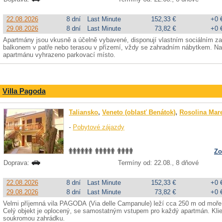
22.08.2026
8 dní
Last Minute
152,33 €
+0 
29.08.2026
8 dní
Last Minute
73,82 €
+0 
Apartmány jsou vkusně a účelně vybavené, disponují vlastním sociálním zař
balkonem v patře nebo terasou v přízemí, vždy se zahradním nábytkem.
apartmánu vyhrazeno parkovací místo.
Villa Pagoda
Taliansko
,
Veneto (oblasť Benátok)
,
Rosolina Mar
-
Pobytové zájazdy
Zo
Doprava:
Termíny od: 22.08., 8 dňové
22.08.2026
8 dní
Last Minute
152,33 €
+0 
29.08.2026
8 dní
Last Minute
73,82 €
+0 
Velmi příjemná vila PAGODA (Via delle Campanule) leží cca 250 m od moře a
Celý objekt je oplocený, se samostatným vstupem pro každý apartmán. Kli
soukromou zahrádku.