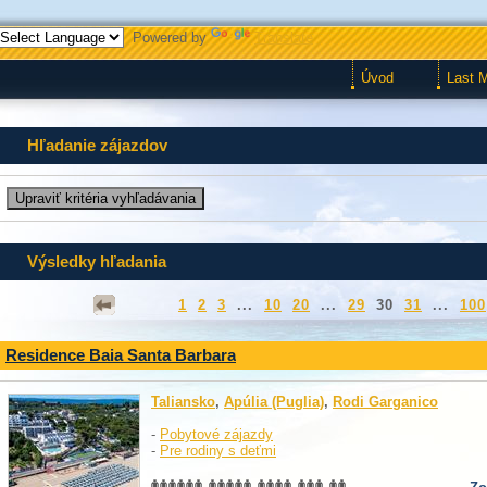
Powered by
Translate
Úvod
Last 
Hľadanie zájazdov
Výsledky hľadania
1
2
3
...
10
20
...
29
30
31
...
100
Residence Baia Santa Barbara
Taliansko
,
Apúlia (Puglia)
,
Rodi Garganico
-
Pobytové zájazdy
-
Pre rodiny s deťmi