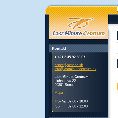
Kontakt
+ 421 2 45 92 30 63
senec@seneca.sk
info@lastminutecentrum.sk
Last Minute Centrum
Lichnerova 22
90301 Senec
Mapa
Po-Pia:
09:00 - 18:00
So:
09:00 - 12:00