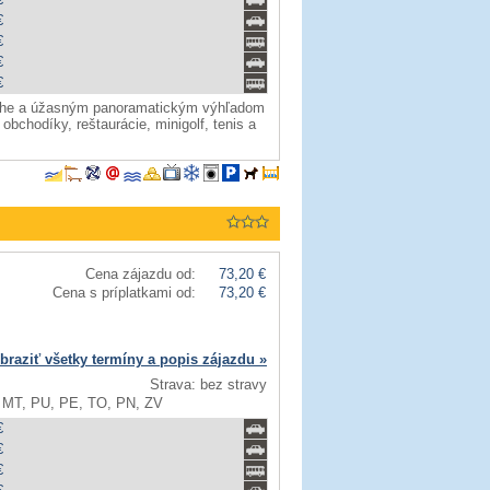
€
€
€
€
reche a úžasným panoramatickým výhľadom
obchodíky, reštaurácie, minigolf, tenis a
Cena zájazdu od:
73,20 €
Cena s príplatkami od:
73,20 €
braziť všetky termíny a popis zájazdu »
Strava: bez stravy
 MT, PU, PE, TO, PN, ZV
€
€
€