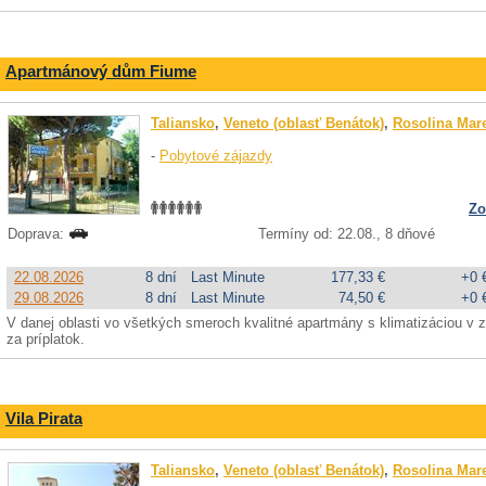
Apartmánový dům Fiume
Taliansko
,
Veneto (oblasť Benátok)
,
Rosolina Mar
-
Pobytové zájazdy
Zo
Doprava:
Termíny od: 22.08., 8 dňové
22.08.2026
8 dní
Last Minute
177,33 €
+0 
29.08.2026
8 dní
Last Minute
74,50 €
+0 
V danej oblasti vo všetkých smeroch kvalitné apartmány s klimatizáciou v zák
za príplatok.
Vila Pirata
Taliansko
,
Veneto (oblasť Benátok)
,
Rosolina Mar