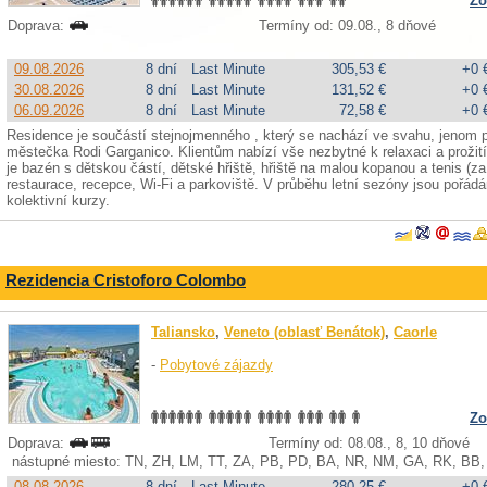
Zo
Doprava:
Termíny od: 09.08., 8 dňové
09.08.2026
8 dní
Last Minute
305,53 €
+0 
30.08.2026
8 dní
Last Minute
131,52 €
+0 
06.09.2026
8 dní
Last Minute
72,58 €
+0 
Residence je součástí stejnojmenného , který se nachází ve svahu, jenom p
městečka Rodi Garganico. Klientům nabízí vše nezbytné k relaxaci a prožití
je bazén s dětskou částí, dětské hřiště, hřiště na malou kopanou a tenis (za 
restaurace, recepce, Wi-Fi a parkoviště. V průběhu letní sezóny jsou pořád
kolektivní kurzy.
Rezidencia Cristoforo Colombo
Taliansko
,
Veneto (oblasť Benátok)
,
Caorle
-
Pobytové zájazdy
Zo
Doprava:
Termíny od: 08.08., 8, 10 dňové
nástupné miesto: TN, ZH, LM, TT, ZA, PB, PD, BA, NR, NM, GA, RK, BB,
08.08.2026
8 dní
Last Minute
280,25 €
+0 