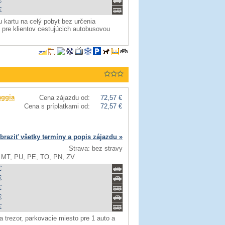
€
€
 kartu na celý pobyt bez určenia
 pre klientov cestujúcich autobusovou
aggia
Cena zájazdu od:
72,57 €
Cena s príplatkami od:
72,57 €
braziť všetky termíny a popis zájazdu »
Strava: bez stravy
 MT, PU, PE, TO, PN, ZV
€
€
€
€
€
 trezor, parkovacie miesto pre 1 auto a