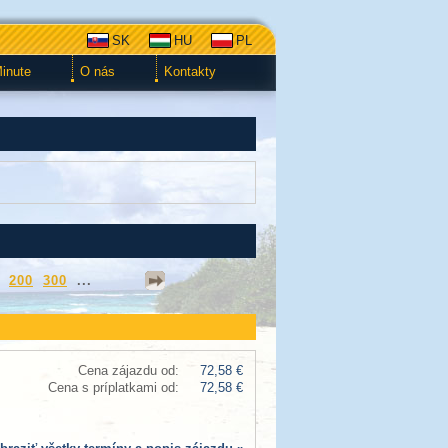
SK
HU
PL
Minute
O nás
Kontakty
200
300
...
Cena zájazdu od:
72,58 €
Cena s príplatkami od:
72,58 €