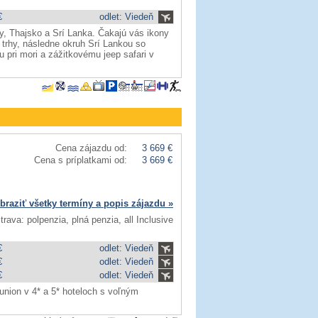
€
odlet: Viedeň
y, Thajsko a Srí Lanka. Čakajú vás ikony
trhy, následne okruh Srí Lankou so
pri mori a zážitkovému jeep safari v
Cena zájazdu od:
3 669 €
Cena s príplatkami od:
3 669 €
braziť všetky termíny a popis zájazdu »
trava: polpenzia, plná penzia, all Inclusive
€
odlet: Viedeň
€
odlet: Viedeň
€
odlet: Viedeň
union v 4* a 5* hoteloch s voľným