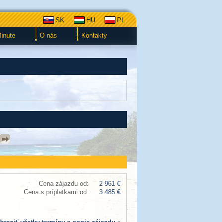
SK
HU
PL
Minute
O nás
Kontakty
Cena zájazdu od:
2 961 €
Cena s príplatkami od:
3 485 €