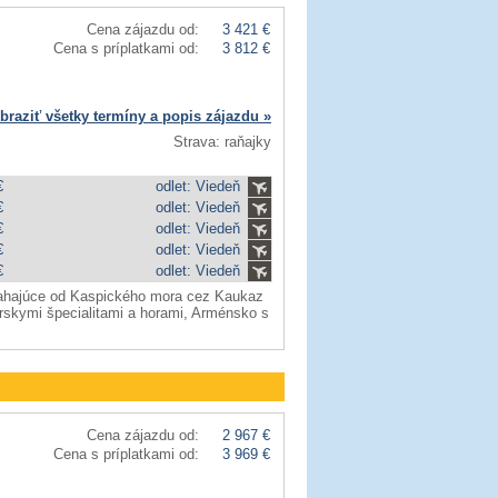
Cena zájazdu od:
3 421 €
Cena s príplatkami od:
3 812 €
braziť všetky termíny a popis zájazdu »
Strava: raňajky
€
odlet: Viedeň
€
odlet: Viedeň
€
odlet: Viedeň
€
odlet: Viedeň
€
odlet: Viedeň
 siahajúce od Kaspického mora cez Kaukaz
árskymi špecialitami a horami, Arménsko s
Cena zájazdu od:
2 967 €
Cena s príplatkami od:
3 969 €