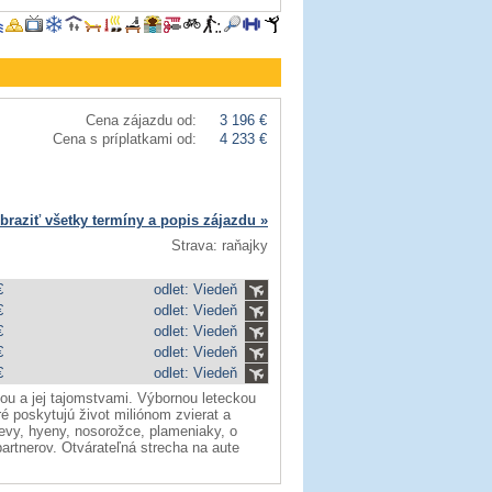
Cena zájazdu od:
3 196 €
Cena s príplatkami od:
4 233 €
braziť všetky termíny a popis zájazdu »
Strava: raňajky
€
odlet: Viedeň
€
odlet: Viedeň
€
odlet: Viedeň
€
odlet: Viedeň
€
odlet: Viedeň
ikou a jej tajomstvami. Výbornou leteckou
ré poskytujú život miliónom zvierat a
levy, hyeny, nosorožce, plameniaky, o
artnerov. Otvárateľná strecha na aute