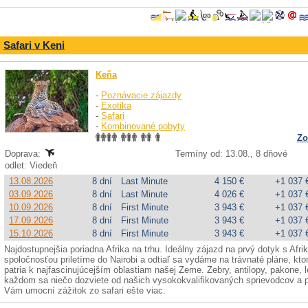
Safari v Keni
Keňa
-
Poznávacie zájazdy
-
Exotika
-
Safari
-
Kombinované pobyty
Zo
Doprava:
Termíny od: 13.08., 8 dňové
odlet: Viedeň
13.08.2026
8 dní
Last Minute
4 150 €
+1 037 
03.09.2026
8 dní
Last Minute
4 026 €
+1 037 
10.09.2026
8 dní
First Minute
3 943 €
+1 037 
17.09.2026
8 dní
First Minute
3 943 €
+1 037 
15.10.2026
8 dní
First Minute
3 943 €
+1 037 
Najdostupnejšia poriadna Afrika na trhu. Ideálny zájazd na prvý dotyk s Afr
spoločnosťou priletíme do Nairobi a odtiaľ sa vydáme na trávnaté pláne, kto
patria k najfascinujúcejším oblastiam našej Zeme. Zebry, antilopy, pakone, 
každom sa niečo dozviete od našich vysokokvalifikovaných sprievodcov a p
Vám umocní zážitok zo safari ešte viac.