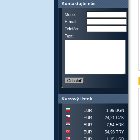
Kontaktujte nás
Meno:
E-mail:
Telefón:
Text:
Kurzový lístok
EUR
1,96 BGN
EUR
24,21 CZK
EUR
7,54 HRK
EUR
54,93 TRY
EUR
1,15 USD