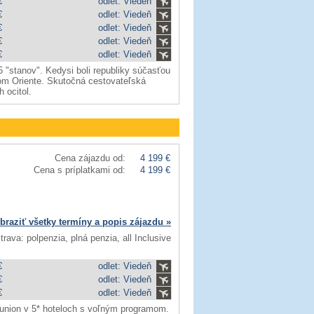
€
odlet: Viedeň
€
odlet: Viedeň
€
odlet: Viedeň
€
odlet: Viedeň
€
odlet: Viedeň
 "stanov". Kedysi boli republiky súčasťou
tom Oriente. Skutočná cestovateľská
 ocitol.
Cena zájazdu od:
4 199 €
Cena s príplatkami od:
4 199 €
braziť všetky termíny a popis zájazdu »
trava: polpenzia, plná penzia, all Inclusive
€
odlet: Viedeň
€
odlet: Viedeň
€
odlet: Viedeň
éunion v 5* hoteloch s voľným programom.