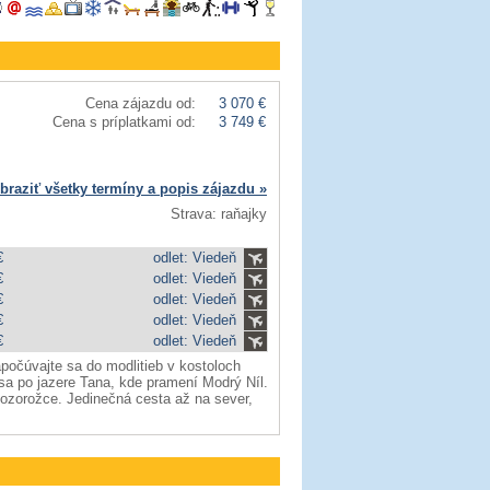
Cena zájazdu od:
3 070 €
Cena s príplatkami od:
3 749 €
braziť všetky termíny a popis zájazdu »
Strava: raňajky
€
odlet: Viedeň
€
odlet: Viedeň
€
odlet: Viedeň
€
odlet: Viedeň
€
odlet: Viedeň
Započúvajte sa do modlitieb v kostoloch
 sa po jazere Tana, kde pramení Modrý Níl.
ozorožce. Jedinečná cesta až na sever,