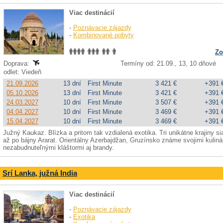
Viac destinácií
-
Poznávacie zájazdy
-
Kombinované pobyty
Zo
Doprava:
Termíny od: 21.09., 13, 10 dňové
odlet: Viedeň
21.09.2026
13 dní
First Minute
3 421 €
+391 
05.10.2026
13 dní
First Minute
3 421 €
+391 
24.03.2027
10 dní
First Minute
3 507 €
+391 
04.04.2027
10 dní
First Minute
3 469 €
+391 
15.04.2027
10 dní
First Minute
3 469 €
+391 
Južný Kaukaz. Blízka a pritom tak vzdialená exotika. Tri unikátne krajiny
až po bájny Ararat. Orientálny Azerbajdžan, Gruzínsko známe svojimi kulin
nezabudnuteľnými kláštormi aj brandy.
Srí Lanka, južná India
Viac destinácií
-
Poznávacie zájazdy
-
Exotika