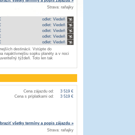
braziť všetky termíny a popis zájazdu »
Strava: raňajky
€
odlet: Viedeň
€
odlet: Viedeň
€
odlet: Viedeň
€
odlet: Viedeň
€
odlet: Viedeň
nejších destinácii. Vstúpte do
na najaktívnejšiu sopku planéty a v noci
uveriteľný týždeň. Toto len tak
Cena zájazdu od:
3 519 €
Cena s príplatkami od:
3 519 €
braziť všetky termíny a popis zájazdu »
Strava: raňajky