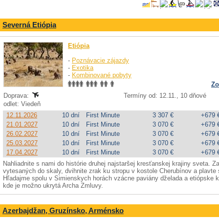
Severná Etiópia
Etiópia
-
Poznávacie zájazdy
-
Exotika
-
Kombinované pobyty
Zo
Doprava:
Termíny od: 12.11., 10 dňové
odlet: Viedeň
12.11.2026
10 dní
First Minute
3 307 €
+679 
21.01.2027
10 dní
First Minute
3 070 €
+679 
26.02.2027
10 dní
First Minute
3 070 €
+679 
25.03.2027
10 dní
First Minute
3 070 €
+679 
17.04.2027
10 dní
First Minute
3 070 €
+679 
Nahliadnite s nami do histórie druhej najstaršej kresťanskej krajiny sveta. 
vytesaných do skaly, dvihnite zrak ku stropu v kostole Cherubínov a plavte
Hľadajme spolu v Simienskych horách vzácne paviány dželada a etiópske k
kde je možno ukrytá Archa Zmluvy.
Azerbajdžan, Gruzínsko, Arménsko