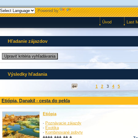
Powered by
Translate
Úvod
Last 
Hľadanie zájazdov
Výsledky hľadania
1
2
3
4
5
Etiópia, Danakil - cesta do pekla
Etiópia
-
Poznávacie zájazdy
-
Exotika
-
Kombinované pobyty