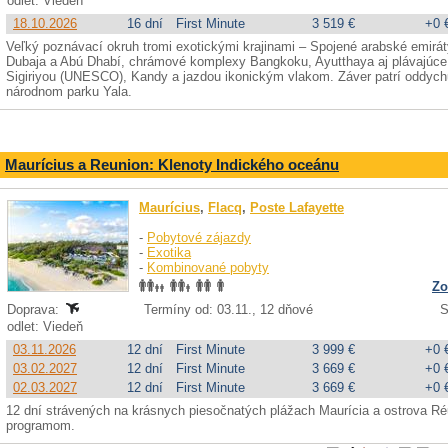
odlet: Viedeň
18.10.2026
16 dní
First Minute
3 519 €
+0 
Veľký poznávací okruh tromi exotickými krajinami – Spojené arabské emirát
Dubaja a Abú Dhabí, chrámové komplexy Bangkoku, Ayutthaya aj plávajúce 
Sigiriyou (UNESCO), Kandy a jazdou ikonickým vlakom. Záver patrí oddychu 
národnom parku Yala.
Maurícius a Reunion: Klenoty Indického oceánu
Maurícius
,
Flacq
,
Poste Lafayette
-
Pobytové zájazdy
-
Exotika
-
Kombinované pobyty
Zo
Doprava:
Termíny od: 03.11., 12 dňové
S
odlet: Viedeň
03.11.2026
12 dní
First Minute
3 999 €
+0 
03.02.2027
12 dní
First Minute
3 669 €
+0 
02.03.2027
12 dní
First Minute
3 669 €
+0 
12 dní strávených na krásnych piesočnatých plážach Maurícia a ostrova Ré
programom.