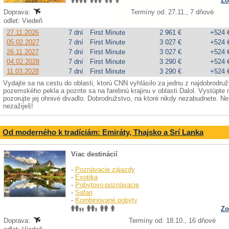
Zo
Doprava:
Termíny od: 27.11., 7 dňové
odlet: Viedeň
27.11.2026
7 dní
First Minute
2 961 €
+524 
05.02.2027
7 dní
First Minute
3 027 €
+524 
26.11.2027
7 dní
First Minute
3 027 €
+524 
04.02.2028
7 dní
First Minute
3 290 €
+524 
11.03.2028
7 dní
First Minute
3 290 €
+524 
Vydajte sa na cestu do oblasti, ktorú CNN vyhlásilo za jednu z najdobrodruž
pozemského pekla a pozrite sa na farebnú krajinu v oblasti Dalol. Vystúpte 
pozorujte jej ohnivé divadlo. Dobrodružstvo, na ktoré nikdy nezabudnete. Ne
nezažiješ!
Od moderného k tradíciám: Emiráty, Thajsko a Srí Lanka
Viac destinácií
-
Poznávacie zájazdy
-
Exotika
-
Pobytovo-poznávacie
-
Safari
-
Kombinované pobyty
Zo
Doprava:
Termíny od: 18.10., 16 dňové