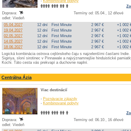
-
Kombinované pobyty
Zo
Doprava:
Termíny od: 05.04., 12 dňové
odlet: Viedeň
05.04.2027
12 dní
First Minute
2 967 €
+1 002 
19.04.2027
12 dní
First Minute
2 967 €
+1 002 
02.05.2027
12 dní
First Minute
2 967 €
+1 002 
14.05.2027
12 dní
First Minute
2 967 €
+1 002 
18.06.2027
12 dní
First Minute
2 967 €
+1 002 
Logická kombinácia ostrova cejlónskeho čaju s najzelenšími časťami Indie. 
Sigiriya, sloní sirotinec v Pinnawale a najvýznamnejšie hinduistické pamiat
Kochi. Táto cesta vás prekvapí a duchovne naplní.
Centrálna Ázia
Viac destinácií
-
Poznávacie zájazdy
-
Kombinované pobyty
Zo
Doprava:
Termíny od: 06.10., 16 dňové
odlet: Viedeň