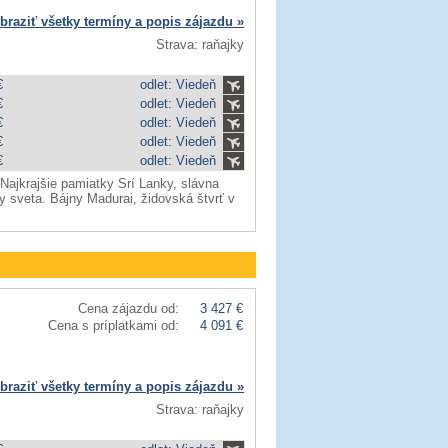
braziť všetky termíny a popis zájazdu »
Strava: raňajky
€
odlet: Viedeň
€
odlet: Viedeň
€
odlet: Viedeň
€
odlet: Viedeň
€
odlet: Viedeň
Najkrajšie pamiatky Srí Lanky, slávna
ky sveta. Bájny Madurai, židovská štvrť v
Cena zájazdu od:
3 427 €
Cena s príplatkami od:
4 091 €
braziť všetky termíny a popis zájazdu »
Strava: raňajky