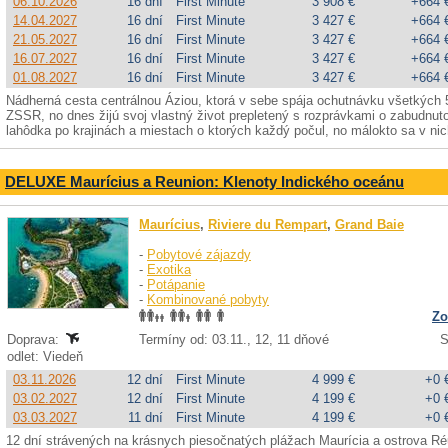
06.10.2026
16 dní
First Minute
3 908 €
+664 
14.04.2027
16 dní
First Minute
3 427 €
+664 
21.05.2027
16 dní
First Minute
3 427 €
+664 
16.07.2027
16 dní
First Minute
3 427 €
+664 
01.08.2027
16 dní
First Minute
3 427 €
+664 
Nádherná cesta centrálnou Áziou, ktorá v sebe spája ochutnávku všetkých 5
ZSSR, no dnes žijú svoj vlastný život prepletený s rozprávkami o zabudnu
lahôdka po krajinách a miestach o ktorých každý počul, no málokto sa v nich
DELUXE Maurícius a Reunion: Klenoty Indického oceánu
Maurícius
,
Riviere du Rempart
,
Grand Baie
-
Pobytové zájazdy
-
Exotika
-
Potápanie
-
Kombinované pobyty
Zo
Doprava:
Termíny od: 03.11., 12, 11 dňové
S
odlet: Viedeň
03.11.2026
12 dní
First Minute
4 999 €
+0 
03.02.2027
12 dní
First Minute
4 199 €
+0 
03.03.2027
11 dní
First Minute
4 199 €
+0 
12 dní strávených na krásnych piesočnatých plážach Maurícia a ostrova R