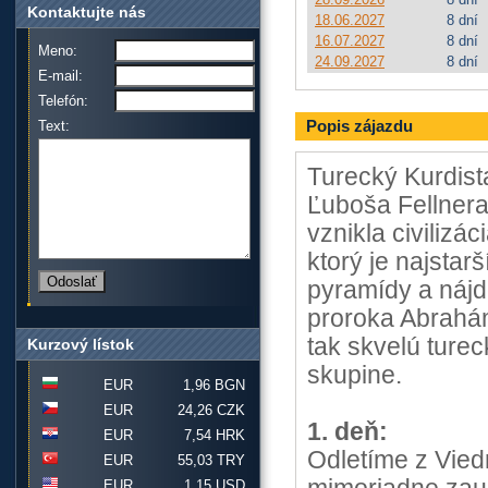
Kontaktujte nás
18.06.2027
8 dní
16.07.2027
8 dní
Meno:
24.09.2027
8 dní
E-mail:
Telefón:
Popis zájazdu
Text:
Turecký Kurdist
Ľuboša Fellnera
vznikla civilizá
ktorý je najstar
pyramídy a nájd
proroka Abrahám
tak skvelú turec
Kurzový lístok
skupine.
EUR
1,96 BGN
EUR
24,26 CZK
1. deň:
EUR
7,54 HRK
Odletíme z Vied
EUR
55,03 TRY
EUR
1,15 USD