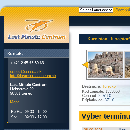
Powered
Kurdistan - k najsta
Kontakt
+ 421 2 45 92 30 63
senec@seneca.sk
info@lastminutecentrum.sk
Last Minute Centrum
Destinácia:
Turecko
Lichnerova 22
Kód zájazdu: 1333868
90301 Senec
Cena od:
2 078 €
Príplatky od:
371 €
Mapa
Po-Pia:
09:00 - 18:00
Výber termín
So:
09:00 - 12:00
28.09.2026
8 dní