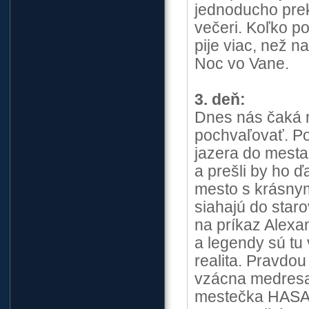
jednoducho prek
večeri. Koľko po
pije viac, než n
Noc vo Vane.
3. deň:
Dnes nás čaká n
pochvaľovať. P
jazera do mesta
a prešli by ho ď
mesto s krásny
siahajú do staro
na príkaz Alexa
a legendy sú tu 
realita. Pravdou
vzácna medresa 
mestečka HASANK