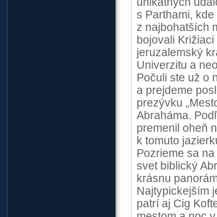
unikátnych udal
s Parthami, kde 
z najbohatších 
bojovali Križiaci
jeruzalemský kr
Univerzitu a neo
Počuli ste už o
a prejdeme posl
prezývku „Mesto
Abraháma. Podľa
premenil oheň n
k tomuto jazierk
Pozrieme sa na m
svet biblický A
krásnu panorám
Najtypickejším 
patrí aj Cig Ko
mestom a noc v 