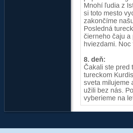
Mnohí ľudia z Is
si toto mesto v
zakončíme našu
Posledná tureck
čierneho čaju a
hviezdami. Noc 
8. deň:
Čakali ste pred
tureckom Kurdis
sveta milujeme 
užili bez nás. P
vyberieme na le