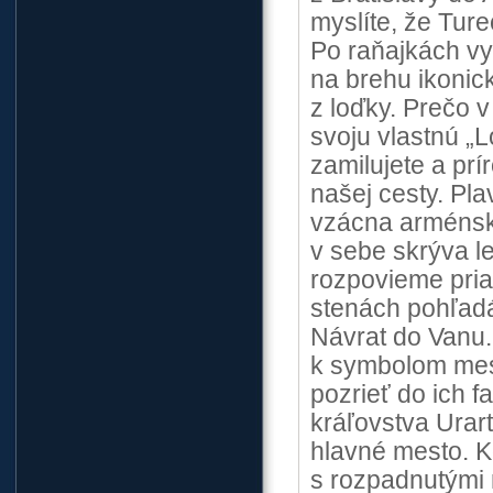
myslíte, že Ture
Po raňajkách vy
na brehu ikonic
z loďky. Prečo 
svoju vlastnú „
zamilujete a pr
našej cesty. Pl
vzácna arménska
v sebe skrýva l
rozpovieme priam
stenách pohľadá
Návrat do Vanu.
k symbolom mest
pozrieť do ich 
kráľovstva Urar
hlavné mesto. K
s rozpadnutými