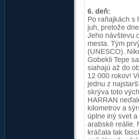
6. deň:
Po raňajkách s 
juh, pretože d
Jeho návštevu o
mesta. Tým prv
(UNESCO). Nikdy
Gobekli Tepe sa
siahajú až do ob
12 000 rokov! Vi
jednu z najstar
skrýva toto vý
HARRAN neďaleko
kilometrov a sýr
úplne iný svet a
arabské reálie.
kráčala tak fasc