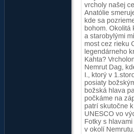
vrcholy našej c
Anatólie smer
kde sa pozriem
bohom. Okolitá 
a starobylými m
most cez rieku 
legendárneho kr
Kahta? Vrcholom
Nemrut Dag, kde
I., ktorý v 1.st
posiaty božským
božská hlava pa
počkáme na zápa
patrí skutočne 
UNESCO vo výcho
Fotky s hlavami
v okolí Nemrutu