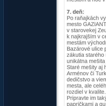
7. deň:
Po raňajkách vy
mesto GAZIANTE
v starovekej Zeu
k najkrajším v 
mestám východn
Bazárové ulice p
zákutia starého
unikátna mešita
Staré mešity aj
Arménov či Turk
dedičstvo a vie
mesta, ale celéh
rozdiel v kvalit
Pripravte im tak
papričkami a gu