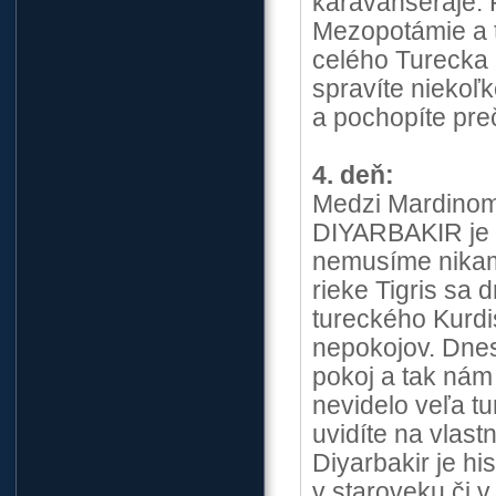
karavanseráje. 
Mezopotámie a t
celého Turecka 
spravíte niekoľk
a pochopíte pre
4. deň:
Medzi Mardinom
DIYARBAKIR je l
nemusíme nikam
rieke Tigris sa
tureckého Kurdi
nepokojov. Dnes
pokoj a tak nám
nevidelo veľa tu
uvidíte na vlast
Diyarbakir je hi
v staroveku či v