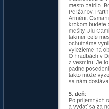
mesto patrilo. B
Peržanov, Parth
Arméni, Osmani 
krokom budete c
mešity Ulu Cami
takmer celé me
ochutnáme vynika
vylezieme na ob
O hradbách v Diy
z vesmíru! Je t
padne posedenie
takto môže vyzer
sa nám dostáva
5. deň:
Po príjemných r
a vydať sa za n