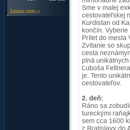
mimoriadne zau
Sme v malej exk
Zobraziť všetky »
cestovateľskej n
Kurdistan od Kar
končín. Vyberie
Prílet do mesta 
Zvítanie so sku
cesta neznámym
plná unikátnych
Ľuboša Fellnera 
je. Tento unikát
cestovateľov.
2. deň:
Ráno sa zobudí
tureckými raňajk
sem cca 1600 kil
z Bratislavy do 