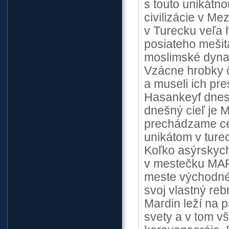
s touto unikátno
civilizácie v M
v Turecku veľa h
posiateho mešita
moslimské dynas
Vzácne hrobky č
a museli ich pr
Hasankeyf dnes
dnešný cieľ je 
prechádzame ce
unikátom v turec
Koľko asýrskych
v mestečku MAR
meste východnéh
svoj vlastný reb
Mardin leží na p
svety a v tom vš