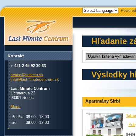
Powered
Hľadanie z
Kontakt
+ 421 2 45 92 30 63
Výsledky h
senec@seneca.sk
info@lastminutecentrum.sk
Last Minute Centrum
Lichnerova 22
90301 Senec
Apartmány Sirbi
Mapa
Talia
Po-Pia:
09:00 - 18:00
So:
09:00 - 12:00
-
Pob