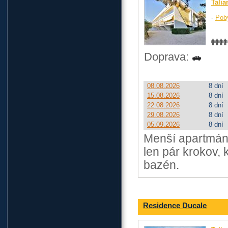
Talia
-
Pob
Doprava:
08.08.2026
8 dní
15.08.2026
8 dní
22.08.2026
8 dní
29.08.2026
8 dní
05.09.2026
8 dní
Menší apartmáno
len pár krokov, 
bazén.
Residence Ducale