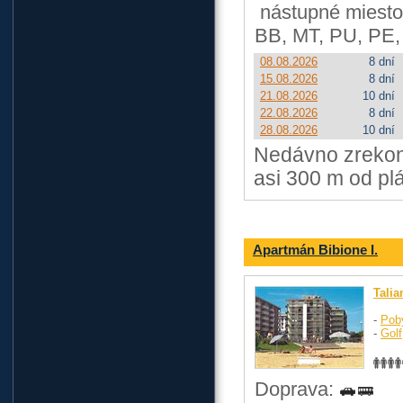
nástupné miesto
BB, MT, PU, PE,
08.08.2026
8 dní
15.08.2026
8 dní
21.08.2026
10 dní
22.08.2026
8 dní
28.08.2026
10 dní
Nedávno zrekonš
asi 300 m od plá
Apartmán Bibione I.
Talia
-
Pob
-
Golf
Doprava: