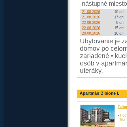
nástupné miesto
21.08.2026
10 dní
21.08.2026
17 dní
22.08.2026
8 dní
22.08.2026
15 dní
28.08.2026
10 dní
Ubytovanie je 
domov po celom 
zariadené • ku
osôb v apartmán
uteráky.
Apartmán Bibione I.
Talia
-
Pob
-
Golf