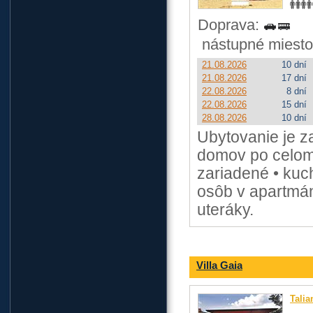
Doprava:
nástupné miesto
21.08.2026
10 dní
21.08.2026
17 dní
22.08.2026
8 dní
22.08.2026
15 dní
28.08.2026
10 dní
Ubytovanie je 
domov po celom 
zariadené • ku
osôb v apartmán
uteráky.
Villa Gaia
Talia