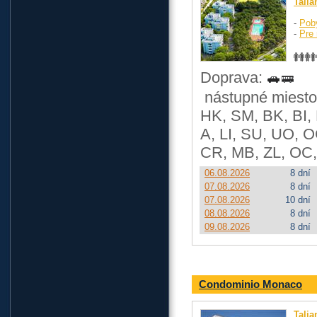
Talia
-
Pob
-
Pre 
Doprava:
nástupné miesto:
HK, SM, BK, BI,
A, LI, SU, UO, O
CR, MB, ZL, OC,
06.08.2026
8 dní
07.08.2026
8 dní
07.08.2026
10 dní
08.08.2026
8 dní
09.08.2026
8 dní
Condominio Monaco
Talia