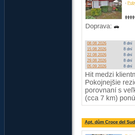
-
Pob
Doprava:
08.08.2026
8 dní
15.08.2026
8 dní
22.08.2026
8 dní
29.08.2026
8 dní
05.09.2026
8 dní
Hit medzi klient
Pokojnejšie rez
porovnaní s ve
(cca 7 km) ponú
Apt. dům Croce del Sud