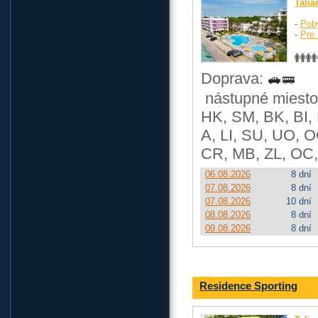
Talia
-
Pob
-
Pre 
Doprava:
nástupné miesto:
HK, SM, BK, BI,
A, LI, SU, UO, O
CR, MB, ZL, OC,
06.08.2026
8 dní
07.08.2026
8 dní
07.08.2026
10 dní
08.08.2026
8 dní
09.08.2026
8 dní
Residence Sporting