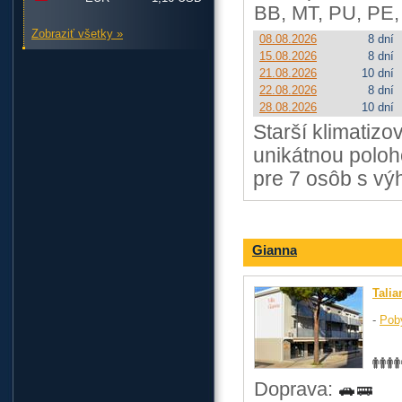
BB, MT, PU, PE,
Zobraziť všetky »
08.08.2026
8 dní
15.08.2026
8 dní
21.08.2026
10 dní
22.08.2026
8 dní
28.08.2026
10 dní
Starší klimatiz
unikátnou poloh
pre 7 osôb s v
Gianna
Talia
-
Pob
Doprava: