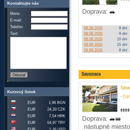
Kontaktujte nás
Doprava:
Meno:
E-mail:
Telefón:
08.08.2026
8 dní
Text:
08.08.2026
9 dní
08.08.2026
10 dní
08.08.2026
15 dní
09.08.2026
8 dní
Sayonara
Talia
Kurzový lístok
-
Pob
EUR
1,96 BGN
EUR
24,20 CZK
EUR
7,54 HRK
Doprava:
EUR
54,97 TRY
nástupné miesto
EUR
1,16 USD