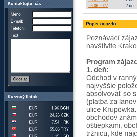
Kontaktujte nás
26.06.2027
2 dni
Meno:
E-mail:
Popis zájazdu
Telefón:
Text:
Poznávací zájaz
navštívite Krako
Program zájaz
1. deň:
Odchod v ranný
najvyššie polo
absolvovať so 
Kurzový lístok
(platba za lano
EUR
1,96 BGN
ulice Krupowka. 
EUR
24,26 CZK
obchodov známyc
EUR
7,54 HRK
oštiepkami, obc
EUR
55,03 TRY
tržnicu, kde náj
EUR
1,15 USD