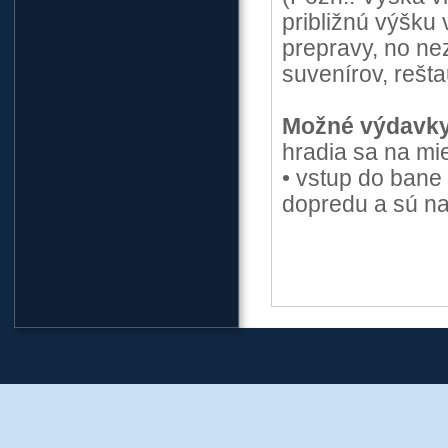
približnú výšku
prepravy, no ne
suvenírov, rešta
Možné výdavky
hradia sa na mie
• vstup do bane
dopredu a sú n