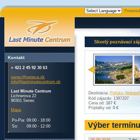
Powered
Skvelý poznávací zá
Kontakt
+ 421 2 45 92 30 63
senec@seneca.sk
info@lastminutecentrum.sk
Last Minute Centrum
Destinácia:
Poľsko
,
Malopoľ
Lichnerova 22
Kód zájazdu: 1387207
90301 Senec
Cena od:
167 €
Príplatky od:
0 €
Mapa
Po-Pia:
09:00 - 18:00
Výber termín
So:
09:00 - 12:00
26.09.2026
2 dni