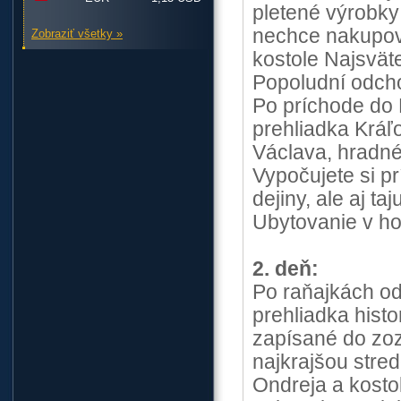
pletené výrobky
nechce nakupova
Zobraziť všetky »
kostole Najsvät
Popoludní odch
Po príchode do
prehliadka Kráľ
Václava, hradn
Vypočujete si pr
dejiny, ale aj t
Ubytovanie v ho
2. deň:
Po raňajkách o
prehliadka hist
zapísané do zo
najkrajšou stred
Ondreja a kostol