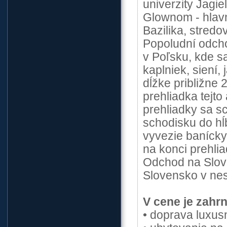
univerzity Jagi
Glownom - hlav
Bazilika, stred
Popoludní odc
v Poľsku, kde sa
kaplniek, siení,
dĺžke približne 
prehliadka tejt
prehliadky sa 
schodisku do hĺ
vyvezie banícky
na konci prehlia
Odchod na Slov
Slovensko v ne
V cene je zahrn
• doprava luxu