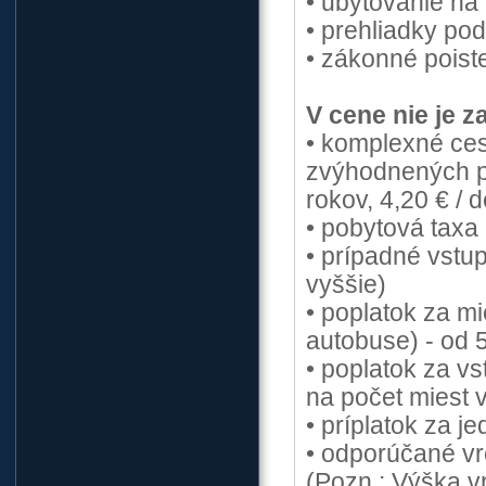
• ubytovanie na
• prehliadky po
• zákonné poist
V cene nie je 
• komplexné ces
zvýhodnených p
rokov, 4,20 € / 
• pobytová taxa 
• prípadné vstup
vyššie)
• poplatok za mi
autobuse) - od 
• poplatok za v
na počet miest 
• príplatok za j
• odporúčané vr
(Pozn.: Výška v