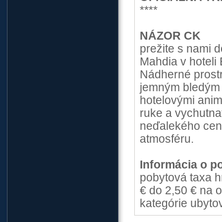
****
NÁZOR CK
prežite s nami 
Mahdia v hoteli 
Nádherné prostr
jemným bledým p
hotelovými anim
ruke a vychutna
neďalekého cent
atmosféru.
Informácia o p
pobytová taxa h
€ do 2,50 € na o
kategórie ubyto