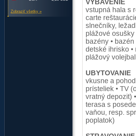
VYBAVENIE
vstupná hala s 
Zobraziť všetky »
carte reštauráci
slnečníky, ležad
plážové osušky (
bazény • bazén 
detské ihrisko • 
plážový volejbal
UBYTOVANIE
vkusne a pohodl
prísteliek • TV (
vratný depozit) 
terasa s poseden
vaňou, resp. sp
poplatok)