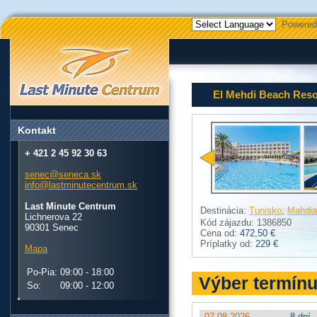
Powered
El Mehdi Beach Reso
Kontakt
+ 421 2 45 92 30 63
senec@seneca.sk
info@lastminutecentrum.sk
Last Minute Centrum
Destinácia:
Tunisko
,
Mahdia
Lichnerova 22
Kód zájazdu: 1386850
90301 Senec
Cena od:
472,50 €
Príplatky od:
229 €
Mapa
Po-Pia:
09:00 - 18:00
Výber termín
So:
09:00 - 12:00
07.08.2026
8 dní