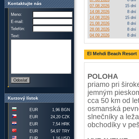
Kontaktujte nás
07.08.2026
15 dní
14.08.2026
8 dní
Meno:
14.08.2026
15 dní
E-mail:
21.08.2026
8 dní
Telefón:
28.08.2026
8 dní
04.09.2026
8 dní
Text:
El Mehdi Beach Resort
POLOHA
priamo pri široke
jemným pieskom
Kurzový lístok
cca 50 km od le
osmanská pevnosť
EUR
1,96 BGN
slnečníky a leža
EUR
24,20 CZK
obchodíky v peš
EUR
7,54 HRK
EUR
54,97 TRY
EUR
1,16 USD