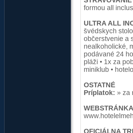
STRAVOVANIE
formou all inclu
ULTRA ALL IN
švédskych stolo
občerstvenie a 
nealkoholické, 
podávané 24 hod
pláži • 1x za pob
miniklub • hote
OSTATNÉ
Príplatok:
» za 
WEBSTRÁNK
www.hotelelmeh
OFICIÁLNA TR