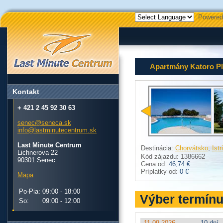
Powered
Apartmány Katoro P
Kontakt
+ 421 2 45 92 30 63
senec@seneca.sk
info@lastminutecentrum.sk
Last Minute Centrum
Destinácia:
Chorvátsko
,
Istr
Lichnerova 22
Kód zájazdu: 1386662
90301 Senec
Cena od:
46,74 €
Príplatky od:
0 €
Mapa
Po-Pia:
09:00 - 18:00
Výber termín
So:
09:00 - 12:00
11.09.2026
10 dní