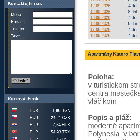
Kontaktujte nás
12.09.2026
4 dni
12.09.2026
8 dní
Meno:
13.09.2026
4 dni
E-mail:
13.09.2026
8 dní
Telefón:
17.09.2026
4 dni
18.09.2026
4 dni
Text:
Apartmány Katoro Plav
Poloha:
v turistickom s
centra mestečka
Kurzový lístok
vláčikom
EUR
1,96 BGN
Popis a pláž:
EUR
24,21 CZK
moderné apartmá
EUR
7,54 HRK
EUR
54,93 TRY
Polynesia, v bo
EUR
1,15 USD