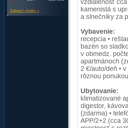
vzdialenosť cca
kamenistá s upr
Zobraziť všetky »
a slnečníky za p
Vybavenie:
recepcia • rešta
bazén so sladko
v obmedz. počte 
apartmánoch (zd
2 €/auto/deň • v
rôznou ponuko
Ubytovanie:
klimatizované a
digestor, kávova
(zdarma) • telef
APP/2+2 (cca 30