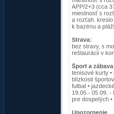
miestnosť s roz
APP/2+3 (cca 37
miestnosť s roz
a rozťah. kresl
k bazénu a pláži
Strava:
bez stravy, s m
reštaurácii v k
Šport a zábava
tenisové kurty •
blízkosti šport
futbal • jazdeck
19.05.- 05.09. -
pre dospelých 
Upozornenie