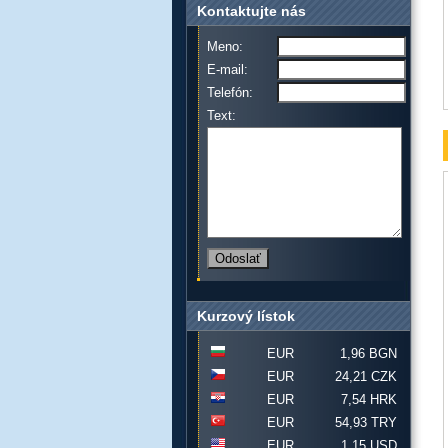
Kontaktujte nás
Meno:
E-mail:
Telefón:
Text:
Kurzový lístok
EUR
1,96 BGN
EUR
24,21 CZK
EUR
7,54 HRK
EUR
54,93 TRY
EUR
1,15 USD