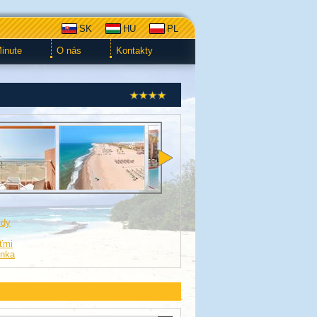
SK
HU
PL
Minute
O nás
Kontakty
zdy
eťmi
enka