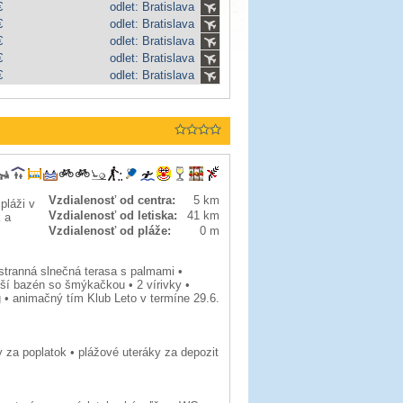
€
odlet: Bratislava
€
odlet: Bratislava
€
odlet: Bratislava
€
odlet: Bratislava
€
odlet: Bratislava
Vzdialenosť od centra:
5 km
pláži v
Vzdialenosť od letiska:
41 km
 a
Vzdialenosť od pláže:
0 m
iestranná slnečná terasa s palmami •
ajší bazén so šmýkačkou • 2 vírivky •
ng • animačný tím Klub Leto v termíne 29.6.
 za poplatok • plážové uteráky za depozit