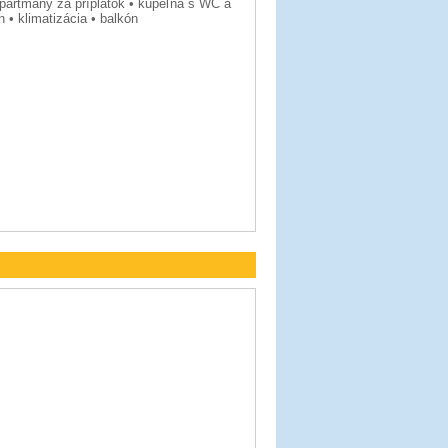
apartmány za príplatok • kúpeľňa s WC a
n • klimatizácia • balkón