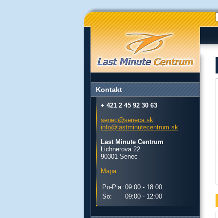
Kontakt
+ 421 2 45 92 30 63
senec@seneca.sk
info@lastminutecentrum.sk
Last Minute Centrum
Lichnerova 22
90301 Senec
Mapa
Po-Pia:
09:00 - 18:00
So:
09:00 - 12:00