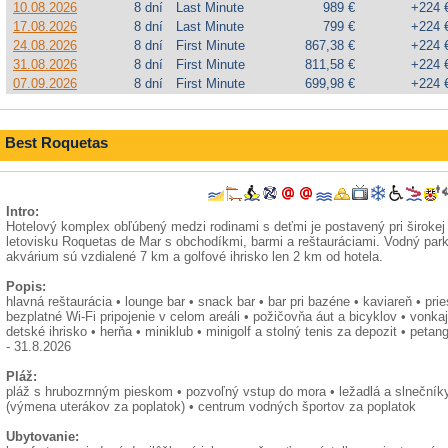
10.08.2026
8 dní
Last Minute
989 €
+224 
17.08.2026
8 dní
Last Minute
799 €
+224 
24.08.2026
8 dní
First Minute
867,38 €
+224 
31.08.2026
8 dní
First Minute
811,58 €
+224 
07.09.2026
8 dní
First Minute
699,98 €
+224 
Best Roquetas
Intro:
Hotelový komplex obľúbený medzi rodinami s deťmi je postavený pri širokej 
letovisku Roquetas de Mar s obchodíkmi, barmi a reštauráciami. Vodný park
akvárium sú vzdialené 7 km a golfové ihrisko len 2 km od hotela.
Popis:
hlavná reštaurácia • lounge bar • snack bar • bar pri bazéne • kaviareň • pr
bezplatné Wi-Fi pripojenie v celom areáli • požičovňa áut a bicyklov • vonk
detské ihrisko • herňa • miniklub • minigolf a stolný tenis za depozit • peta
- 31.8.2026
Pláž:
pláž s hrubozrnným pieskom • pozvoľný vstup do mora • ležadlá a slnečníky
(výmena uterákov za poplatok) • centrum vodných športov za poplatok
Ubytovanie: