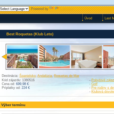
Powered by
Translate
Úvod
Last 
Best Roquetas (Klub Leto)
Destinácia:
Španielsko
,
Andalúzia
,
Roquetas de Mar
Kód zájazdu: 1380516
-
Pobytové zája
Cena od:
699,98 €
-
Golf
Príplatky od:
224 €
-
Pre rodiny s d
-
Klubová dovol
Výber termínu