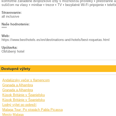
komfortne zariadené dvojlôžkové izby s možnosťou prístelky • priestranné 
sušičom na vlasy • minibar • trezor • TV • bezplatné Wi-Fi pripojenie • telefó
Stravovanie:
all inclusive
Naše hodnotenie:
****
Web:
https://www.besthotels.es/en/destinations-and-hotels/best-roquetas.html
Upútavka:
Obľúbený hotel
Dostupné výlety
Andalúzsky večer s flamencom
Granada a Alhambra
Granada a Alhambra
Kúsok Británie v Španielsku
Kúsok Británie v Španielsku
Lodný výlet po pobreží
Malaga Tour: Po stopách Pabla Picassa
Mesto Malaga