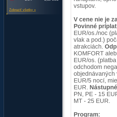
vstupov.
Zobraziť všetky »
V cene nie je z
Povinné prípla
EUR/os./noc (pl
vlak a pod.) po
atrakciách.
Odp
KOMFORT alebo 
EUR/os. (platba
odchodom negar
objednávaných 
EUR/5 nocí, mie
EUR.
Nástupné
PN, PE - 15 EUR
MT - 25 EUR.
Program: