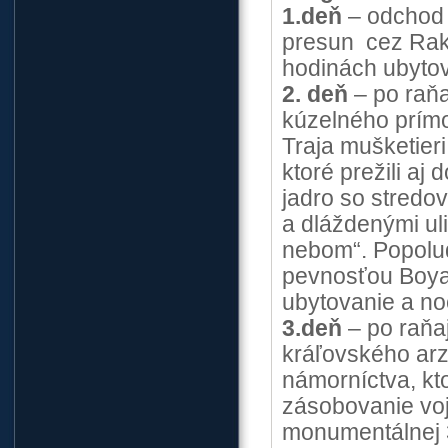
1.deň
– odchod 
presun cez Rak
hodinách ubytova
2. deň
– po raň
kúzelného prím
Traja mušketier
ktoré prežili aj
jadro so stred
a dláždenými ul
nebom“. Popolu
pevnosťou Boyar
ubytovanie a no
3.deň
– po raňa
kráľovského arz
námorníctva, kto
zásobovanie voj
monumentálnej 3