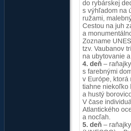
do rybárskej d
s výhľadom na ú
ružami, malebn
Cestou na juh z
a monumentálno
Zozname UNESCO
tzv. Vaubanov t
na ubytovanie a
4. deň
– raňajk
s farebnými dom
v Európe, ktorá
tiahne niekoľko
a hustý borovico
V čase individ
Atlantického oc
a nocľah.
5. deň
– raňajky