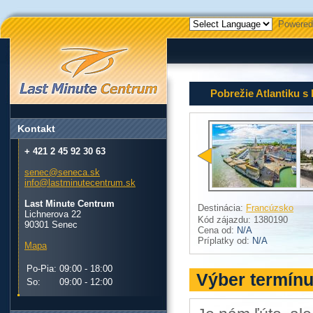
Powered
Pobrežie Atlantiku s
Kontakt
+ 421 2 45 92 30 63
senec@seneca.sk
info@lastminutecentrum.sk
Last Minute Centrum
Destinácia:
Francúzsko
Lichnerova 22
Kód zájazdu: 1380190
90301 Senec
Cena od:
N/A
Príplatky od:
N/A
Mapa
Po-Pia:
09:00 - 18:00
Výber termín
So:
09:00 - 12:00