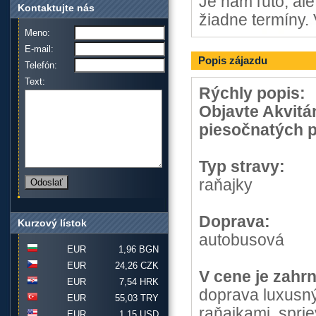
Je nám ľúto, al
Kontaktujte nás
žiadne termíny. 
Meno:
E-mail:
Popis zájazdu
Telefón:
Text:
Rýchly popis:
Objavte Akvitán
piesočnatých p
Typ stravy:
raňajky
Doprava:
Kurzový lístok
autobusová
EUR
1,96 BGN
EUR
24,26 CZK
V cene je zahrn
EUR
7,54 HRK
doprava luxusný
EUR
55,03 TRY
raňajkami, spri
EUR
1,15 USD