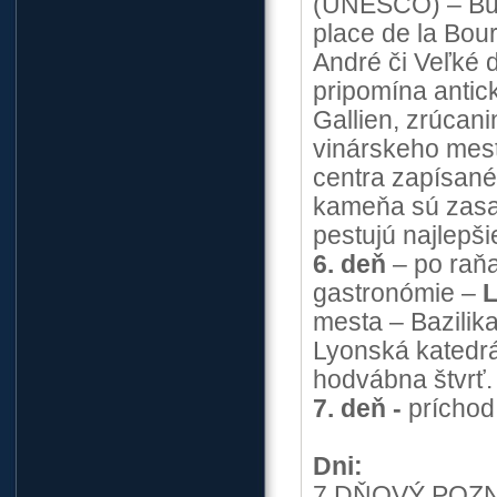
(UNESCO) – Bur
place de la Bour
André či Veľké d
pripomína antic
Gallien, zrúcan
vinárskeho me
centra zapísan
kameňa sú zasad
pestujú najlepš
6. deň
– po raň
gastronómie –
mesta – Bazilik
Lyonská katedrá
hodvábna štvrť
7. deň -
príchod
Dni:
7 DŇOVÝ POZN