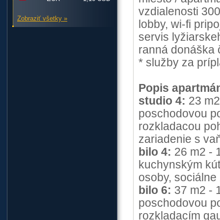
vzdialenosti 300
Zobraziť všetky »
lobby, wi-fi pri
servis lyžiarsk
ranná donáška 
* služby za príp
Popis apartmá
studio 4:
23 m2 
poschodovou po
rozkladacou poh
zariadenie s va
bilo 4:
26 m2 - 1
kuchynským kút
osoby, sociálne
bilo 6:
37 m2 - 1
poschodovou po
rozkladacím ga