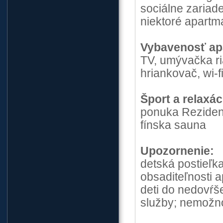
sociálne zariad
niektoré apartm
Vybavenosť ap
TV, umývačka ri
hriankovač, wi-fi
Šport a relaxác
ponuka Rezidenc
fínska sauna
Upozornenie:
detská postieľk
obsaditeľnosti 
deti do nedovŕš
služby; nemožno