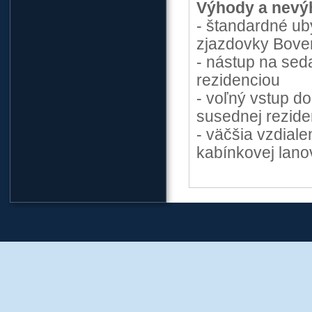
Výhody a nevý
- štandardné ub
zjazdovky Bove
- nástup na se
rezidenciou
- voľný vstup d
susednej rezide
- väčšia vzdiale
kabínkovej lano