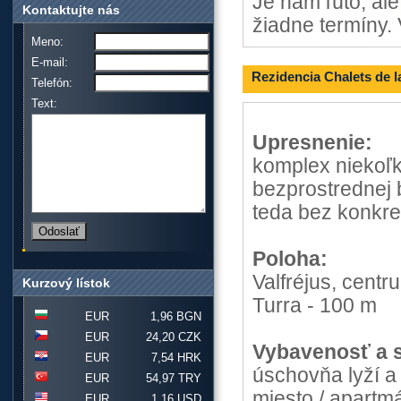
Je nám ľúto, al
Kontaktujte nás
žiadne termíny. 
Meno:
E-mail:
Rezidencia Chalets de 
Telefón:
Text:
Upresnenie:
komplex niekoľk
bezprostrednej 
teda bez konkre
Poloha:
Valfréjus, centr
Kurzový lístok
Turra - 100 m
EUR
1,96 BGN
EUR
24,20 CZK
Vybavenosť a s
EUR
7,54 HRK
úschovňa lyží a 
EUR
54,97 TRY
miesto / apartm
EUR
1,16 USD