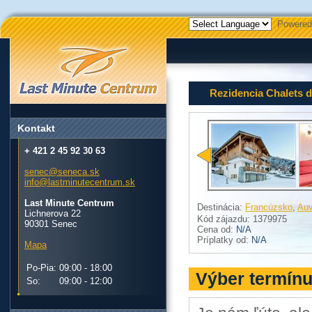
Powered
Rezidencia Chalets 
Kontakt
+ 421 2 45 92 30 63
senec@seneca.sk
info@lastminutecentrum.sk
Last Minute Centrum
Destinácia:
Francúzsko
,
Auv
Lichnerova 22
Kód zájazdu: 1379975
90301 Senec
Cena od:
N/A
Príplatky od:
N/A
Mapa
Po-Pia:
09:00 - 18:00
Výber termín
So:
09:00 - 12:00