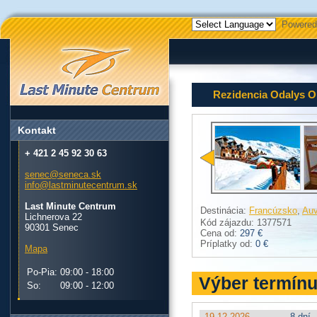
Powered
Rezidencia Odalys O
Kontakt
+ 421 2 45 92 30 63
senec@seneca.sk
info@lastminutecentrum.sk
Last Minute Centrum
Destinácia:
Francúzsko
,
Auv
Lichnerova 22
Kód zájazdu: 1377571
90301 Senec
Cena od:
297 €
Príplatky od:
0 €
Mapa
Po-Pia:
09:00 - 18:00
Výber termín
So:
09:00 - 12:00
19.12.2026
8 dní