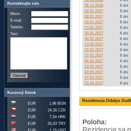
Kontaktujte nás
26.12.2026
8 dní
02.01.2027
8 dní
Meno:
09.01.2027
8 dní
E-mail:
16.01.2027
8 dní
Telefón:
23.01.2027
8 dní
30.01.2027
8 dní
Text:
06.02.2027
8 dní
13.02.2027
8 dní
20.02.2027
8 dní
27.02.2027
8 dní
06.03.2027
8 dní
13.03.2027
8 dní
20.03.2027
8 dní
27.03.2027
8 dní
03.04.2027
8 dní
Kurzový lístok
Rezidencia Odalys Ouil
EUR
1,96 BGN
EUR
24,26 CZK
EUR
7,54 HRK
Poloha:
EUR
55,03 TRY
Rezidencia sa n
EUR
1,15 USD