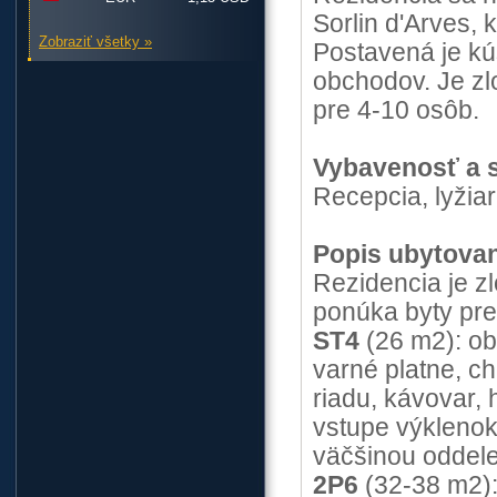
Sorlin d'Arves, 
Zobraziť všetky »
Postavená je kú
obchodov. Je zl
pre 4-10 osôb.
Vybavenosť a s
Recepcia, lyžia
Popis ubytovan
Rezidencia je z
ponúka byty pre
ST4
(26 m2): ob
varné platne, c
riadu, kávovar,
vstupe výklenok
väčšinou oddel
2P6
(32-38 m2):