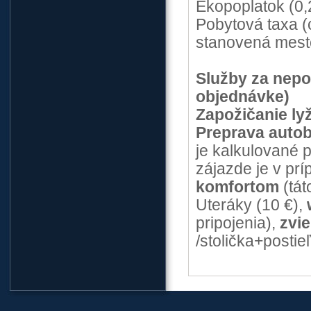
Ekopoplatok (0,
Pobytová taxa (
stanovená mest
Služby za nepo
objednávke)
Zapožičanie ly
Preprava auto
je kalkulované 
zájazde je v pr
komfortom
(tát
Uteráky (10 €),
pripojenia),
zvie
/stolička+postie