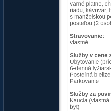
varné platne, c
riadu, kávovar,
s manželskou p
posteľou (2 oso
Stravovanie:
vlastné
Služby v cene 
Ubytovanie (prí
6-denná lyžiars
Posteľná bieliz
Parkovanie
Služby za povi
Kaucia (vlastná
byt)